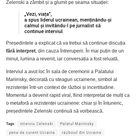
Zelenski a zâmbit și a glumit pe seama situației:
„Vezi, viața”,
a spus liderul ucrainean, menținându-și
calmul și invitându-l pe jurnalist să
continue interviul.
Președintele a explicat că va trebui să continue discuția
fără interpret
, din cauza întreruperii. În mai puțin de un
minut, lumina a revenit, iar conversația a fost reluată.
Interviul a avut loc în sala de ceremonii a Palatului
Mariinsky, decorată cu steaguri ucrainene, simbol al
rezistenței într-un context de război și incertitudine.
Momentul a devenit rapid viral, fiind interpretat de mulți ca
o metaforă a rezistenței ucrainene: chiar și în întuneric,
președintele Zelenski continuă să vorbească.
Tags:
interviu Zelenski
Palatul Mariinsky
pene de curent Ucraina
războiul din Ucraina