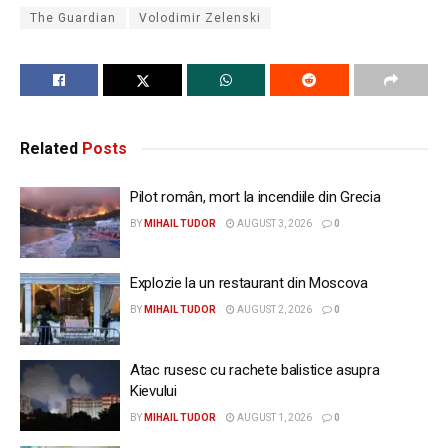
The Guardian
Volodimir Zelenski
Related
Posts
Pilot român, mort la incendiile din Grecia
BY
MIHAIL TUDOR
AUGUST 3, 2026
0
Explozie la un restaurant din Moscova
BY
MIHAIL TUDOR
AUGUST 2, 2026
0
Atac rusesc cu rachete balistice asupra
Kievului
BY
MIHAIL TUDOR
AUGUST 1, 2026
0