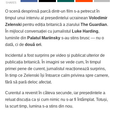
SHARES
O scenă desprinsă parcă dintr-un film s-a petrecut în
timpul unui interviu al președintelui ucrainean
Volodimir
Zelenski
pentru ediția britanică a ziarului
The Guardian
.
În mijlocul conversației cu jurnalistul
Luke Harding
,
luminile din
Palatul Mariinsky
s-au stins brusc — nu o
dată, ci de
două ori
.
Incidentul a fost surprins pe video și publicat ulterior de
publicația britanică. În imagini se vede cum, în timpul
primei pene de curent, jurnalistul reacționează surprins,
în timp ce Zelenski își întoarce calm privirea spre camere,
fără să pară deloc afectat.
Curentul a revenit în câteva secunde, iar președintele a
reluat discuția ca și cum nimic nu s-ar fi întâmplat. Totuși,
la scurt timp, lumina s-a stins din nou.