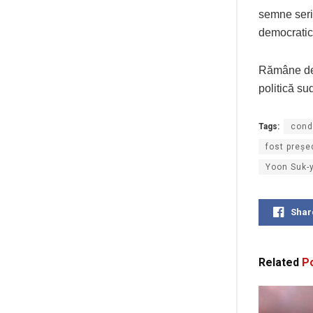
semne serio
democratic
Rămâne de v
politică su
Tags:
cond
fost preșe
Yoon Suk-
Shar
Related
Po