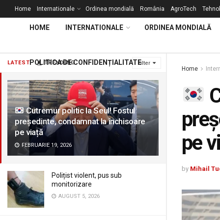
Home
Internationale
Ordinea mondială
România
AgroTech
Tehnol
HOME
INTERNATIONALE
ORDINEA MONDIALĂ
POLITICA DE CONFIDENȚIALITATE
LATEST
TRENDING
Filter
Home
Inter
C
Cutremur politic la Seul! Fostul
preș
președinte, condamnat la închisoare
pe viață
pe v
FEBRUARIE 19, 2026
by
Mihail Tu
Polițist violent, pus sub
monitorizare
AUGUST 5, 2026