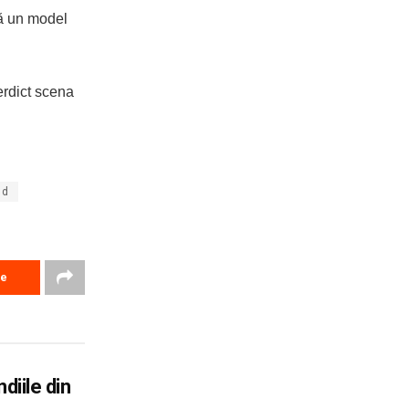
tă un model
erdict scena
ud
re
diile din