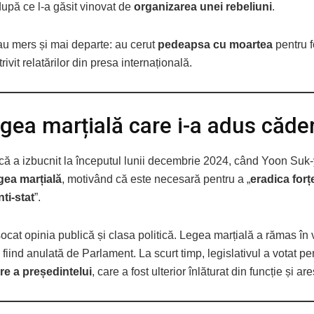
upă ce l-a găsit vinovat de
organizarea unei rebeliuni
.
au mers și mai departe: au cerut
pedeapsa cu moartea
pentru f
trivit relatărilor din presa internațională.
gea marțială care i-a adus căde
ică a izbucnit la începutul lunii decembrie 2024, când Yoon Suk-
gea marțială
, motivând că este necesară pentru a „
eradica forț
ti-stat
”.
ocat opinia publică și clasa politică. Legea marțială a rămas în
 fiind anulată de Parlament. La scurt timp, legislativul a votat p
e a președintelui
, care a fost ulterior înlăturat din funcție și are