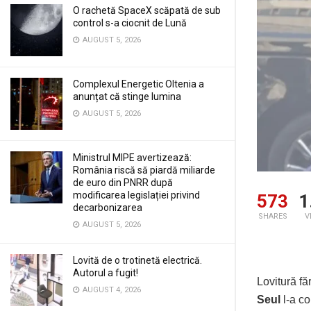
O rachetă SpaceX scăpată de sub
control s-a ciocnit de Lună
AUGUST 5, 2026
Complexul Energetic Oltenia a
anunțat că stinge lumina
AUGUST 5, 2026
Ministrul MIPE avertizează:
România riscă să piardă miliarde
de euro din PNRR după
modificarea legislației privind
573
1
decarbonizarea
SHARES
V
AUGUST 5, 2026
Lovită de o trotinetă electrică.
Autorul a fugit!
Lovitură fă
AUGUST 4, 2026
Seul
l-a c