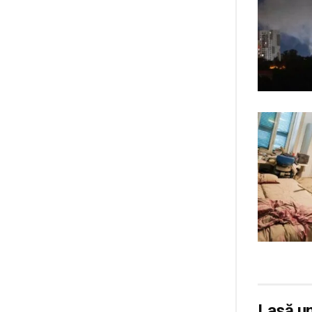
Lasă u