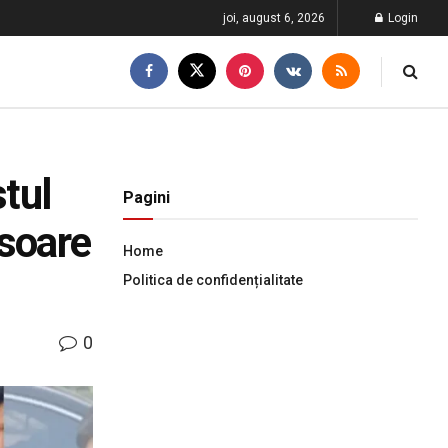
joi, august 6, 2026
Login
stul
Pagini
isoare
Home
Politica de confidențialitate
0