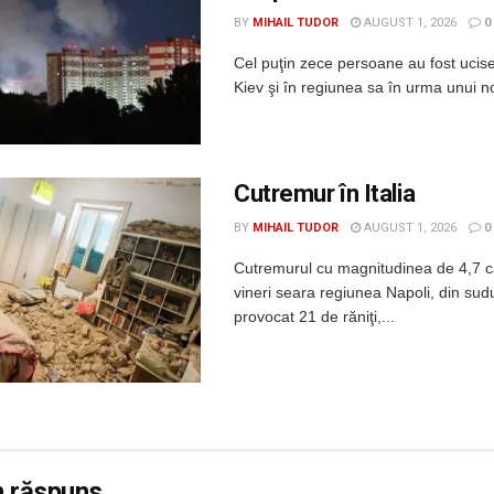
BY
MIHAIL TUDOR
AUGUST 1, 2026
0
Cel puţin zece persoane au fost ucis
Kiev şi în regiunea sa în urma unui no
Cutremur în Italia
BY
MIHAIL TUDOR
AUGUST 1, 2026
0
Cutremurul cu magnitudinea de 4,7 c
vineri seara regiunea Napoli, din sudul
provocat 21 de răniţi,...
n răspuns