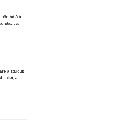
e sâmbătă în
u atac cu...
are a zguduit
 Italiei, a