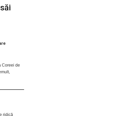
săi
are
 a Coreei de
emult,
e ridică