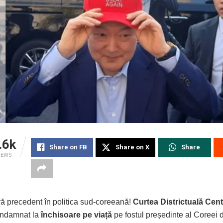
.6k
Share on FB
Share on X
Share
IEWS
ră precedent în politica sud-coreeană!
Curtea Districtuală Cent
ondamnat la
închisoare pe viață
pe fostul președinte al Coreei