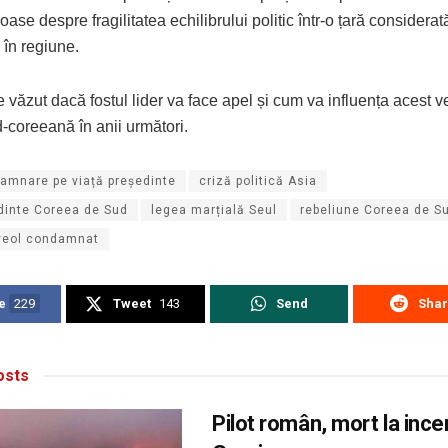
ase despre fragilitatea echilibrului politic într-o țară considera
 în regiune.
ăzut dacă fostul lider va face apel și cum va influența acest v
d-coreeană în anii următori.
amnare pe viață președinte
criză politică Asia
dinte Coreea de Sud
legea marțială Seul
rebeliune Coreea de S
yeol condamnat
e
229
Tweet
143
Send
Sha
sts
Pilot român, mort la incen