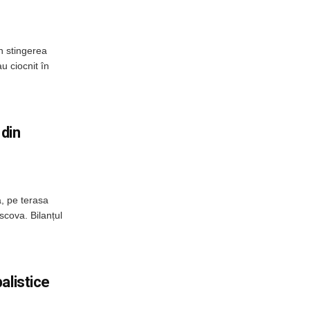
n stingerea
u ciocnit în
 din
, pe terasa
scova. Bilanțul
alistice