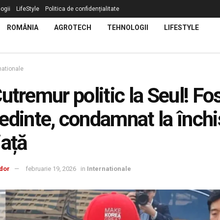
ogii
LifeStyle
Politica de confidențialitate
ROMÂNIA
AGROTECH
TEHNOLOGII
LIFESTYLE
nationale
utremur politic la Seul! Fo
edinte, condamnat la înch
iață
dor
februarie 19, 2026
in
Internationale