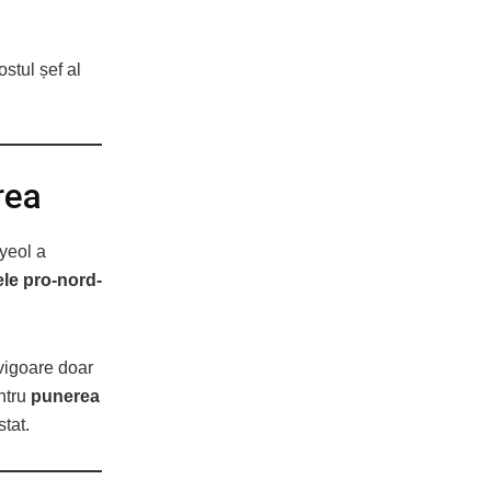
ostul șef al
rea
yeol a
ele pro-nord-
 vigoare doar
entru
punerea
stat.