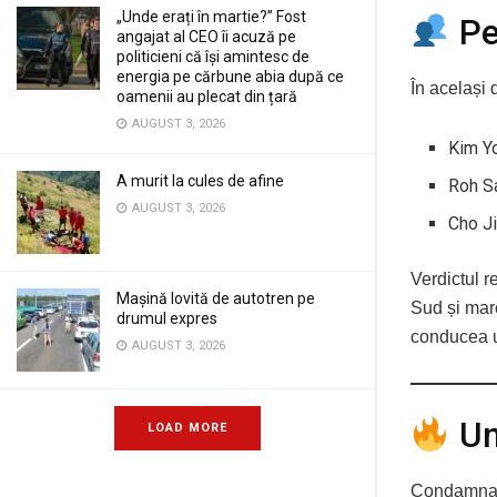
„Unde erați în martie?” Fost
Ped
angajat al CEO îi acuză pe
politicieni că își amintesc de
energia pe cărbune abia după ce
În același 
oamenii au plecat din țară
AUGUST 3, 2026
Kim Yo
A murit la cules de afine
Roh Sa
AUGUST 3, 2026
Cho Ji
Verdictul r
Mașină lovită de autotren pe
Sud și mar
drumul expres
conducea u
AUGUST 3, 2026
Un
LOAD MORE
Condamnare