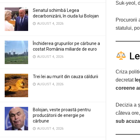
Suk-yeol, d
Senatul schimbă Legea
decarbonizării, în ciuda lui Bolojan
Procurorii 
AUGUST 4, 2026
statului, po
Închiderea grupurilor pe cărbune a
costat România miliarde de euro
Le
AUGUST 4, 2026
Criza polit
Trei lei au murit din cauza căldurii
decretat
le
AUGUST 4, 2026
coreene an
Decizia a ș
Bolojan, veste proastă pentru
câteva ore,
producătorii de energie pe
sub acuzar
cărbune
AUGUST 4, 2026