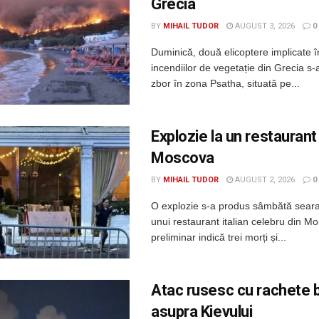
Grecia
BY
MIHAIL TUDOR
AUGUST 3, 2026
0
Duminică, două elicoptere implicate î
incendiilor de vegetație din Grecia s-a
zbor în zona Psatha, situată pe...
Explozie la un restaurant
Moscova
BY
MIHAIL TUDOR
AUGUST 2, 2026
0
O explozie s-a produs sâmbătă seara
unui restaurant italian celebru din Mo
preliminar indică trei morți și...
Atac rusesc cu rachete b
asupra Kievului