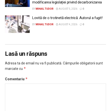
modificarea legislației privind decarbonizarea
BY
MIHAIL TUDOR
AUGUST 5, 2026
0
Lovită de o trotinetă electrică. Autorul a fugit!
BY
MIHAIL TUDOR
AUGUST 4, 2026
0
Lasă un răspuns
Adresa ta de email nu va fi publicată.
Câmpurile obligatorii sunt
*
marcate cu
*
Comentariu