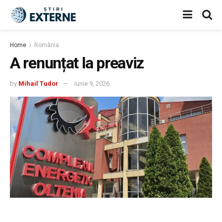
Home
România
A renunțat la preaviz
by
Mihail Tudor
iunie 9, 2026