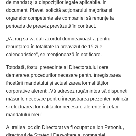
de mandat și a dispozițiilor legale aplicabile. În
document, Plaveti solicită acționarului majoritar și
organelor competente ale companiei să renunțe la
perioada de preaviz prevăzută în contract.
„Vă rog să vă dați acordul dumneavoastră pentru
renunțarea în totalitate la preavizul de 15 zile
calendaristice”, se menționează în notificare.
Totodată, fostul președinte al Directoratului cere
demararea procedurilor necesare pentru înregistrarea
încetării mandatului și actualizarea formalităților
corporative aferent: „Vă adresez rugămintea să dispuneți
măsurile necesare pentru înregistrarea prezentei notificări
și efectuarea formalităților necesare aferente încetării
mandatului meu”
Al treilea loc din Directorat va fi ocupat de Ion Petroniu,
directorul de Strategii Dezvoltare al companiei.