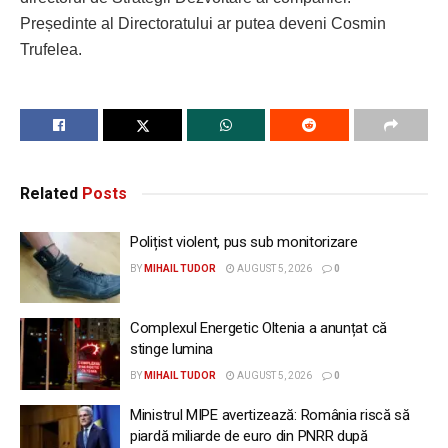
Președinte al Directoratului ar putea deveni Cosmin
Trufelea.
Related
Posts
Polițist violent, pus sub monitorizare
BY
MIHAIL TUDOR
AUGUST 5, 2026
0
Complexul Energetic Oltenia a anunțat că
stinge lumina
BY
MIHAIL TUDOR
AUGUST 5, 2026
0
Ministrul MIPE avertizează: România riscă să
piardă miliarde de euro din PNRR după