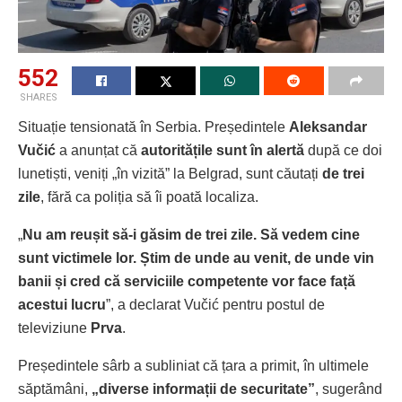
552
SHARES
Situație tensionată în Serbia. Președintele
Aleksandar
Vučić
a anunțat că
autoritățile sunt în alertă
după ce doi
lunetiști, veniți „în vizită” la Belgrad, sunt căutați
de trei
zile
, fără ca poliția să îi poată localiza.
„
Nu am reușit să-i găsim de trei zile. Să vedem cine
sunt victimele lor. Știm de unde au venit, de unde vin
banii și cred că serviciile competente vor face față
acestui lucru
”, a declarat Vučić pentru postul de
televiziune
Prva
.
Președintele sârb a subliniat că țara a primit, în ultimele
săptămâni,
„diverse informații de securitate”
, sugerând