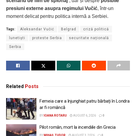
scenariu de film de spionaj
”, dar și despre
posibile
presiuni externe asupra regimului Vučić
, într-un
moment delicat pentru politica internă a Serbiei.
Tags:
Aleksandar Vučić
Belgrad
criză politică
lunetiști
proteste Serbia
securitate națională
Serbia
Related
Posts
Femeia care a înjunghiat patru bărbați în Londra
ar fi româncă
BY
IOANA ROTARU
AUGUST 6, 2026
0
Pilot român, mort la incendiile din Grecia
BY
MIHAIL TUDOR
AUGUST 3, 2026
0