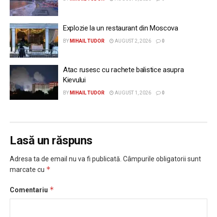
Explozie la un restaurant din Moscova
BY
MIHAIL TUDOR
AUGUST 2, 2026
0
Atac rusesc cu rachete balistice asupra
Kievului
BY
MIHAIL TUDOR
AUGUST 1, 2026
0
Lasă un răspuns
Adresa ta de email nu va fi publicată.
Câmpurile obligatorii sunt
*
marcate cu
*
Comentariu