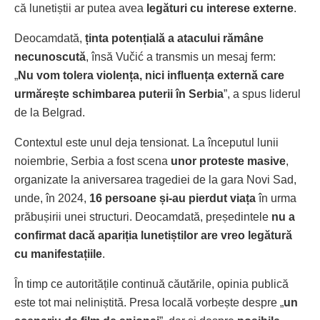
că lunetiștii ar putea avea
legături cu interese externe
.
Deocamdată,
ținta potențială a atacului rămâne
necunoscută
, însă Vučić a transmis un mesaj ferm:
„
Nu vom tolera violența, nici influența externă care
urmărește schimbarea puterii în Serbia
”, a spus liderul
de la Belgrad.
Contextul este unul deja tensionat. La începutul lunii
noiembrie, Serbia a fost scena
unor proteste masive
,
organizate la aniversarea tragediei de la gara Novi Sad,
unde, în 2024,
16 persoane și-au pierdut viața
în urma
prăbușirii unei structuri. Deocamdată, președintele
nu a
confirmat dacă apariția lunetiștilor are vreo legătură
cu manifestațiile
.
În timp ce autoritățile continuă căutările, opinia publică
este tot mai neliniștită. Presa locală vorbește despre „
un