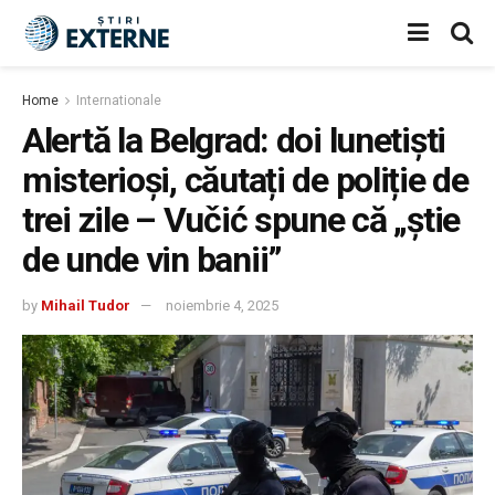
Home
Internationale
Alertă la Belgrad: doi lunetiști
misterioși, căutați de poliție de
trei zile – Vučić spune că „știe
de unde vin banii”
by
Mihail Tudor
noiembrie 4, 2025