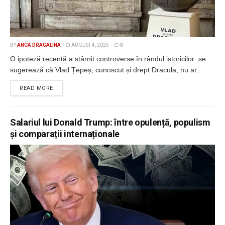
BY
ANCA DRAGALINA
AUGUST 4, 2025
0
O ipoteză recentă a stârnit controverse în rândul istoricilor: se
sugerează că Vlad Țepeș, cunoscut și drept Dracula, nu ar...
DETAILS
READ MORE
Salariul lui Donald Trump: între opulență, populism
și comparații internaționale