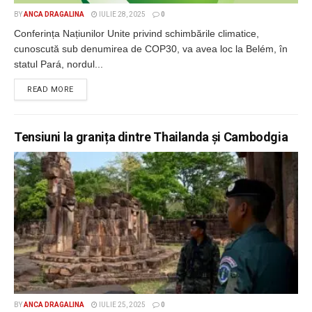
BY
ANCA DRAGALINA
IULIE 28, 2025
0
Conferința Națiunilor Unite privind schimbările climatice,
cunoscută sub denumirea de COP30, va avea loc la Belém, în
statul Pará, nordul...
DETAILS
READ MORE
Tensiuni la granița dintre Thailanda și Cambodgia
BY
ANCA DRAGALINA
IULIE 25, 2025
0