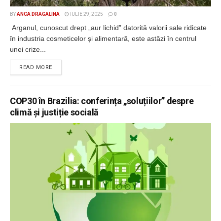
BY
ANCA DRAGALINA
IULIE 29, 2025
0
Arganul, cunoscut drept „aur lichid” datorită valorii sale ridicate
în industria cosmeticelor și alimentară, este astăzi în centrul
unei crize...
DETAILS
READ MORE
COP30 în Brazilia: conferința „soluțiilor” despre
climă și justiție socială