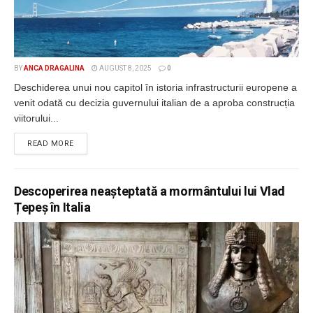
BY
ANCA DRAGALINA
AUGUST 8, 2025
0
Deschiderea unui nou capitol în istoria infrastructurii europene a
venit odată cu decizia guvernului italian de a aproba construcția
viitorului...
DETAILS
READ MORE
Descoperirea neașteptată a mormântului lui Vlad
Țepeș în Italia