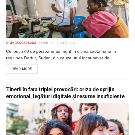
BY
ANCA DRAGALINA
AUGUST 14, 2025
0
Cel puțin 40 de persoane au murit în ultima săptămână în
regiunea Darfur, Sudan, din cauza unui focar sever de...
DETAILS
READ MORE
Tinerii în fața triplei provocări: criza de sprijin
emoțional, legături digitale și resurse insuficiente