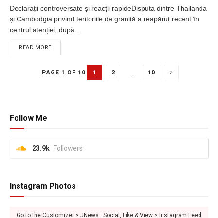
Declarații controversate și reacții rapideDisputa dintre Thailanda
și Cambodgia privind teritoriile de graniță a reapărut recent în
centrul atenției, după...
DETAILS
READ MORE
1
2
…
10
PAGE 1 OF 10
Follow Me
23.9k
Followers
Instagram Photos
Go to the Customizer > JNews : Social, Like & View > Instagram Feed