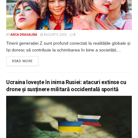
BY
ANCA DRAGALINA
AUGUST 9, 2025
0
Tinerii generației Z sunt profund conectați la realitățile globale și
își doresc să contribuie la schimbarea în bine a societății,...
DETAILS
READ MORE
Ucraina lovește în inima Rusiei: atacuri extinse cu
drone și susținere militară occidentală sporită