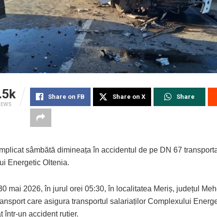
.5k
Share on FB
Share on X
Share
IEWS
mplicat sâmbătă dimineața în accidentul de pe DN 67 transporta 
i Energetic Oltenia.
30 mai 2026, în jurul orei 05:30, în localitatea Meriș, județul Meh
ransport care asigura transportul salariaților Complexului Energe
t într-un accident rutier.