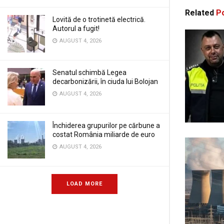
Related
Po
Lovită de o trotinetă electrică.
Autorul a fugit!
AUGUST 4, 2026
Senatul schimbă Legea
decarbonizării, în ciuda lui Bolojan
AUGUST 4, 2026
Închiderea grupurilor pe cărbune a
costat România miliarde de euro
AUGUST 4, 2026
LOAD MORE