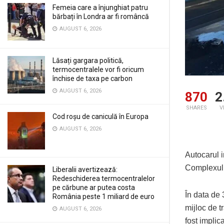
Femeia care a înjunghiat patru
bărbați în Londra ar fi româncă
AUGUST 6, 2026
Lăsați gargara politică,
termocentralele vor fi oricum
închise de taxa pe carbon
AUGUST 6, 2026
870
2
SHARES
V
Cod roșu de caniculă în Europa
AUGUST 6, 2026
Autocarul i
Complexulu
Liberalii avertizează:
Redeschiderea termocentralelor
pe cărbune ar putea costa
În data de 
România peste 1 miliard de euro
mijloc de t
AUGUST 6, 2026
fost implica