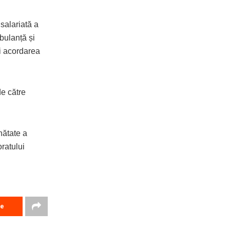
 salariată a
bulanță și
și acordarea
de către
nătate a
ratului
re