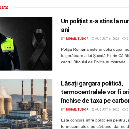
sts
Un polițist s-a stins la n
ani
BY
MIHAIL TUDOR
AUGUST 6, 2026
0
Poliția Română este în doliu după m
fulgerătoare a lui Șucată Florin Cătălin
cadrul Biroului de Poliție Autostrada...
Lăsați gargara politică,
termocentralele vor fi o
închise de taxa pe carbo
BY
MIHAIL TUDOR
AUGUST 6, 2026
0
Este concurs între politicieni pentru „
termocentralele pe cărbune, dar nu 