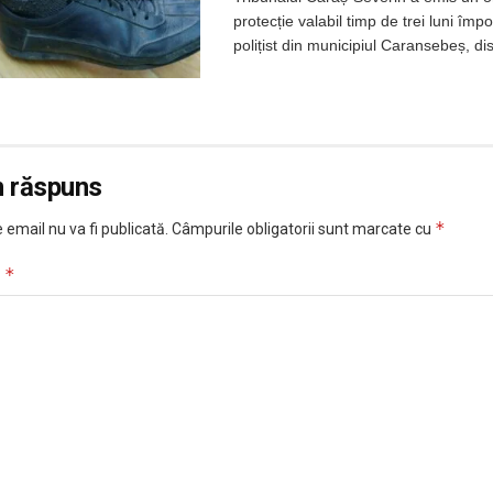
protecție valabil timp de trei luni împo
polițist din municipiul Caransebeș, di
n răspuns
*
 email nu va fi publicată.
Câmpurile obligatorii sunt marcate cu
*
u