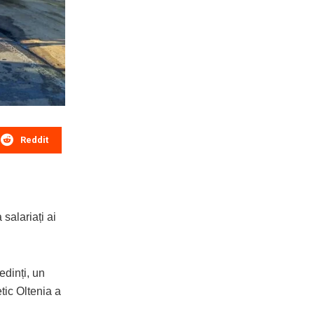
Reddit
salariați ai
edinți, un
tic Oltenia a