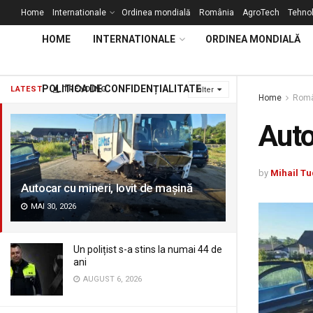
Home
Internationale
Ordinea mondială
România
AgroTech
Tehnol
HOME
INTERNATIONALE
ORDINEA MONDIALĂ
POLITICA DE CONFIDENȚIALITATE
LATEST
TRENDING
Filter
Home
Româ
Auto
by
Mihail Tu
Autocar cu mineri, lovit de mașină
MAI 30, 2026
Un polițist s-a stins la numai 44 de
ani
AUGUST 6, 2026