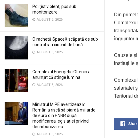
Polițist violent, pus sub
monitorizare
Din primele
AUGUST 5, 2026
Complexulu
transportat
îngrijirilo
O rachetă SpaceX scăpată de sub
control s-a ciocnit de Lună
AUGUST 5, 2026
Cauzele și 
instituțiil
Complexul Energetic Oltenia a
anunțat că stinge lumina
Complexul E
AUGUST 5, 2026
salariatei 
Teritorial 
Ministrul MIPE avertizează:
România riscă să piardă miliarde
de euro din PNRR după
modificarea legislației privind
Shar
decarbonizarea
AUGUST 5, 2026