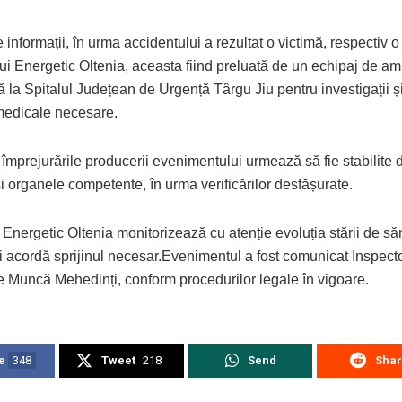
 informații, în urma accidentului a rezultat o victimă, respectiv o
i Energetic Oltenia, aceasta fiind preluată de un echipaj de am
ă la Spitalul Județean de Urgență Târgu Jiu pentru investigații 
r medicale necesare.
împrejurările producerii evenimentului urmează să fie stabilite 
e și organele competente, în urma verificărilor desfășurate.
nergetic Oltenia monitorizează cu atenție evoluția stării de să
și acordă sprijinul necesar.Evenimentul a fost comunicat Inspecto
de Muncă Mehedinți, conform procedurilor legale în vigoare.
e
348
Tweet
218
Send
Sha