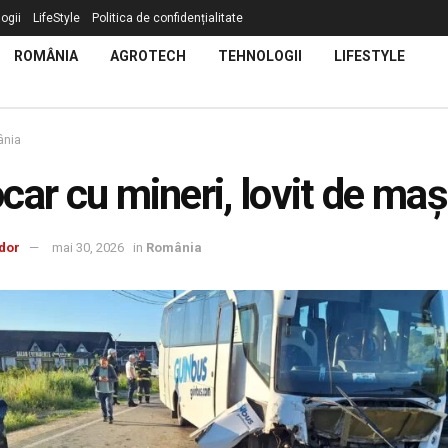
ogii
LifeStyle
Politica de confidențialitate
ROMÂNIA
AGROTECH
TEHNOLOGII
LIFESTYLE
nia
car cu mineri, lovit de maș
dor
mai 30, 2026
in
România