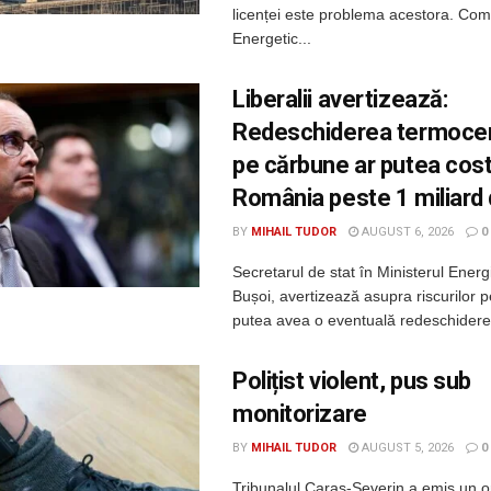
licenței este problema acestora. Com
Energetic...
Liberalii avertizează:
Redeschiderea termocen
pe cărbune ar putea cos
România peste 1 miliard
BY
MIHAIL TUDOR
AUGUST 6, 2026
0
Secretarul de stat în Ministerul Energi
Bușoi, avertizează asupra riscurilor p
putea avea o eventuală redeschidere 
Polițist violent, pus sub
monitorizare
BY
MIHAIL TUDOR
AUGUST 5, 2026
0
Tribunalul Caraș-Severin a emis un o