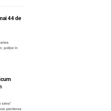
umai 44 de
oartea
, polițist în
ricum
n
a salva”
doar pierderea