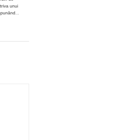
triva unui
spunând...