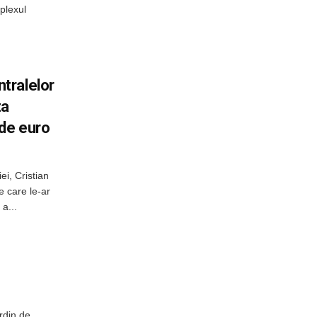
plexul
tralelor
ta
 de euro
ei, Cristian
e care le-ar
a...
rdin de