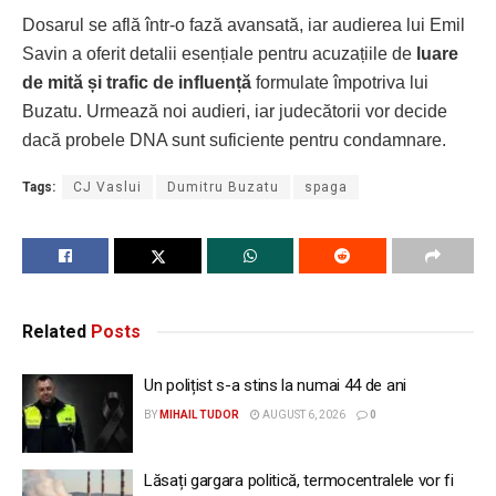
Dosarul se află într-o fază avansată, iar audierea lui Emil
Savin a oferit detalii esențiale pentru acuzațiile de
luare
de mită și trafic de influență
formulate împotriva lui
Buzatu. Urmează noi audieri, iar judecătorii vor decide
dacă probele DNA sunt suficiente pentru condamnare.
Tags:
CJ Vaslui
Dumitru Buzatu
spaga
Related
Posts
Un polițist s-a stins la numai 44 de ani
BY
MIHAIL TUDOR
AUGUST 6, 2026
0
Lăsați gargara politică, termocentralele vor fi