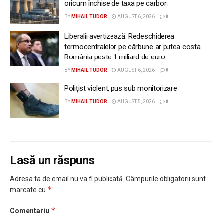
oricum închise de taxa pe carbon
BY
MIHAIL TUDOR
AUGUST 6, 2026
0
Liberalii avertizează: Redeschiderea
termocentralelor pe cărbune ar putea costa
România peste 1 miliard de euro
BY
MIHAIL TUDOR
AUGUST 6, 2026
0
Polițist violent, pus sub monitorizare
BY
MIHAIL TUDOR
AUGUST 5, 2026
0
Lasă un răspuns
Adresa ta de email nu va fi publicată.
Câmpurile obligatorii sunt
*
marcate cu
*
Comentariu