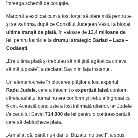
întreaga schemă de corupție.
Martorul a explicat cum a fost forțat să ofere mită pentru a-
și salva firma, după ce Consiliul Județean Vaslui a blocat
ultima tranșă de plată
, în valoare de
13,4 milioane de
lei
, pentru lucrările la
drumul strategic Bârlad – Laza –
Codăești
.
„Era ultima plată și trebuiau să mă țină agățat ca cineva
să mă jupoaie”, a declarat Savin în fața instanței.
Un element-cheie în blocarea plăților a fost expertul
Radu Judele
, care a întocmit o
expertiză falsă
conform
căreia asfaltul turnat nu era conform și trebuia îngroșat cu
6 cm. Această concluzie a fost infirmată ulterior, iar Judele
i/a cerut lui Savin
714.000 de lei
pentru o contraexpertiză
care să deblocheze plata.
„Am aflat că, până nu-i dai lui Buzatu, nu treci!”, a spus