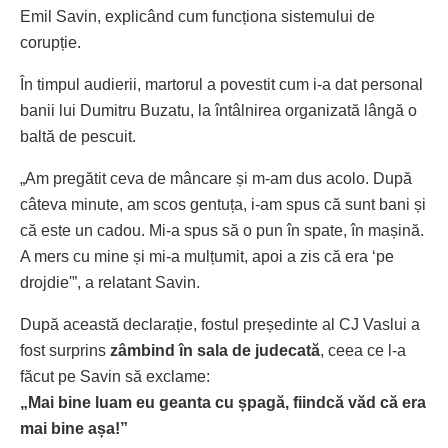
Emil Savin, explicând cum funcționa sistemului de
corupție.
În timpul audierii, martorul a povestit cum i-a dat personal
banii lui Dumitru Buzatu, la întâlnirea organizată lângă o
baltă de pescuit.
„Am pregătit ceva de mâncare și m-am dus acolo. După
câteva minute, am scos gentuța, i-am spus că sunt bani și
că este un cadou. Mi-a spus să o pun în spate, în mașină.
A mers cu mine și mi-a mulțumit, apoi a zis că era ‘pe
drojdie'”, a relatant Savin.
După această declarație, fostul președinte al CJ Vaslui a
fost surprins
zâmbind în sala de judecată
, ceea ce l-a
făcut pe Savin să exclame:
„Mai bine luam eu geanta cu șpagă, fiindcă văd că era
mai bine așa!”