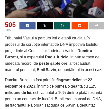
505
SHARES
Tribunalul Vaslui a parcurs ieri o etapă crucială în
procesul de corupție intentat de DNA împotriva fostului
președinte al Consiliului Județean Vaslui,
Dumitru
Buzatu
, și a expertului
Radu Judele
. Într-un termen de
judecată record, de
peste șapte ore
, a fost audiat
martorul principal,
Emil Savin
, denunțătorul în acest caz.
Dumitru Buzatu a fost prins în
flagrant delict
pe
22
septembrie 2023
, în timp ce primea o geantă cu
1,25
milioane de lei
, echivalentul a 10% dintr-o plată restantă
pentru un contract de lucrări. Banii erau marcați de DNA,
iar flagrantul s-a organizat după ce Savin a denunțat