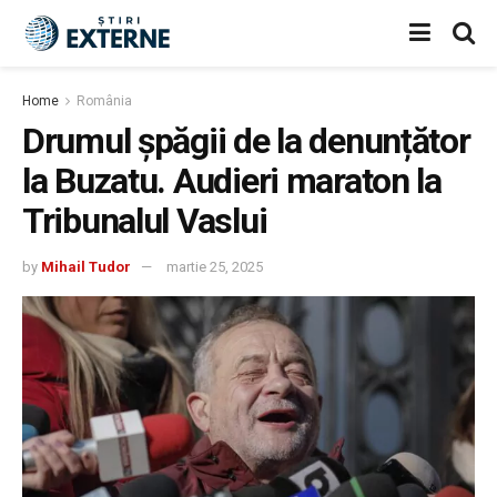
Home
România
Drumul șpăgii de la denunțător
la Buzatu. Audieri maraton la
Tribunalul Vaslui
by
Mihail Tudor
martie 25, 2025