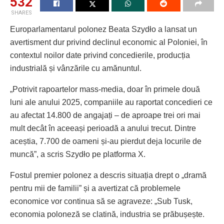
532
SHARES
Europarlamentarul polonez Beata Szydło a lansat un
avertisment dur privind declinul economic al Poloniei, în
contextul noilor date privind concedierile, producția
industrială și vânzările cu amănuntul.
„Potrivit rapoartelor mass-media, doar în primele două
luni ale anului 2025, companiile au raportat concedieri ce
au afectat 14.800 de angajați – de aproape trei ori mai
mult decât în aceeași perioadă a anului trecut. Dintre
aceștia, 7.700 de oameni și-au pierdut deja locurile de
muncă”, a scris Szydło pe platforma X.
Fostul premier polonez a descris situația drept o „dramă
pentru mii de familii” și a avertizat că problemele
economice vor continua să se agraveze: „Sub Tusk,
economia poloneză se clatină, industria se prăbușește.