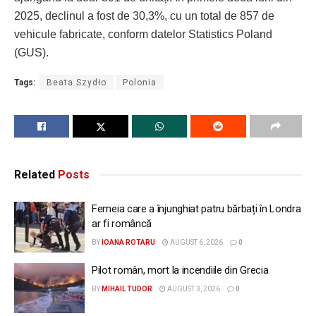
2025, declinul a fost de 30,3%, cu un total de 857 de
vehicule fabricate, conform datelor Statistics Poland
(GUS).
Tags:
Beata Szydło
Polonia
Related
Posts
Femeia care a înjunghiat patru bărbați în Londra
ar fi româncă
BY
IOANA ROTARU
AUGUST 6, 2026
0
Pilot român, mort la incendiile din Grecia
BY
MIHAIL TUDOR
AUGUST 3, 2026
0