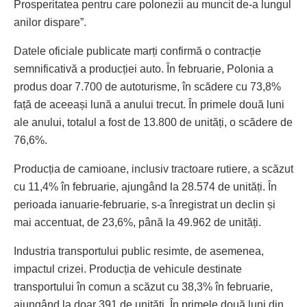
Prosperitatea pentru care polonezii au muncit de-a lungul
anilor dispare”.
Datele oficiale publicate marți confirmă o contracție
semnificativă a producției auto. În februarie, Polonia a
produs doar 7.700 de autoturisme, în scădere cu 73,8%
față de aceeași lună a anului trecut. În primele două luni
ale anului, totalul a fost de 13.800 de unități, o scădere de
76,6%.
Producția de camioane, inclusiv tractoare rutiere, a scăzut
cu 11,4% în februarie, ajungând la 28.574 de unități. În
perioada ianuarie-februarie, s-a înregistrat un declin și
mai accentuat, de 23,6%, până la 49.962 de unități.
Industria transportului public resimte, de asemenea,
impactul crizei. Producția de vehicule destinate
transportului în comun a scăzut cu 38,3% în februarie,
ajungând la doar 391 de unități. În primele două luni din