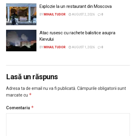
Explozie la un restaurant din Moscova
BY
MIHAIL TUDOR
AUGUST 2, 2026
0
Atac rusesc cu rachete balistice asupra
Kievului
BY
MIHAIL TUDOR
AUGUST 1, 2026
0
Lasă un răspuns
Adresa ta de email nu va fi publicată.
Câmpurile obligatorii sunt
*
marcate cu
*
Comentariu