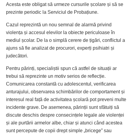
Acesta este obligat să urmeze cursurile școlare și să se
prezinte periodic la Serviciul de Probațiune.
Cazul reprezintă un nou semnal de alarmă privind
violența și accesul elevilor la obiecte periculoase în
mediul școlar. De la o simplă cerere de țigări, conflictul a
ajuns să fie analizat de procurori, experți psihiatri și
judecători.
Pentru părinți, specialiștii spun că astfel de situații ar
trebui să reprezinte un motiv serios de reflecție.
Comunicarea constantă cu adolescentul, verificarea
anturajului, observarea schimbărilor de comportament și
interesul real față de activitatea școlară pot preveni multe
incidente grave. De asemenea, părinții sunt sfătuiți să
discute deschis despre consecințele legale ale violenței
și ale purtării armelor albe, chiar și atunci când acestea
sunt percepute de copii drept simple „bricege” sau