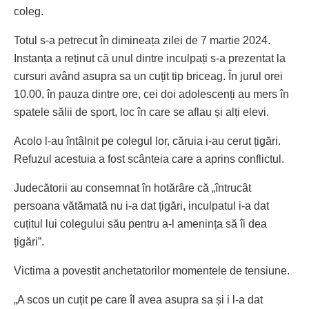
coleg.
Totul s-a petrecut în dimineața zilei de 7 martie 2024.
Instanța a reținut că unul dintre inculpați s-a prezentat la
cursuri având asupra sa un cuțit tip briceag. În jurul orei
10.00, în pauza dintre ore, cei doi adolescenți au mers în
spatele sălii de sport, loc în care se aflau și alți elevi.
Acolo l-au întâlnit pe colegul lor, căruia i-au cerut țigări.
Refuzul acestuia a fost scânteia care a aprins conflictul.
Judecătorii au consemnat în hotărâre că „întrucât
persoana vătămată nu i-a dat țigări, inculpatul i-a dat
cuțitul lui colegului său pentru a-l amenința să îi dea
țigări”.
Victima a povestit anchetatorilor momentele de tensiune.
„A scos un cuțit pe care îl avea asupra sa și i l-a dat