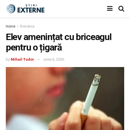
Home
România
Elev amenințat cu briceagul
pentru o țigară
by
Mihail Tudor
iunie 6, 2026