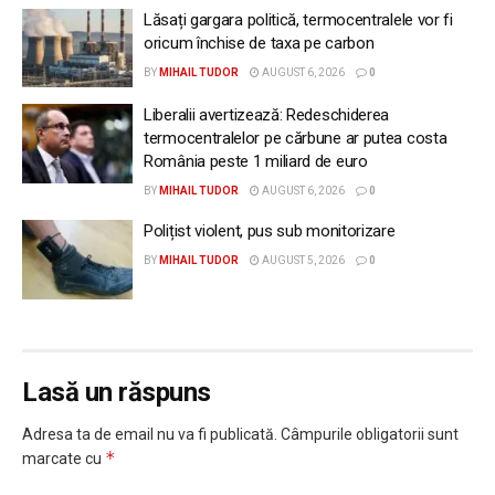
Lăsați gargara politică, termocentralele vor fi
oricum închise de taxa pe carbon
BY
MIHAIL TUDOR
AUGUST 6, 2026
0
Liberalii avertizează: Redeschiderea
termocentralelor pe cărbune ar putea costa
România peste 1 miliard de euro
BY
MIHAIL TUDOR
AUGUST 6, 2026
0
Polițist violent, pus sub monitorizare
BY
MIHAIL TUDOR
AUGUST 5, 2026
0
Lasă un răspuns
Adresa ta de email nu va fi publicată.
Câmpurile obligatorii sunt
*
marcate cu