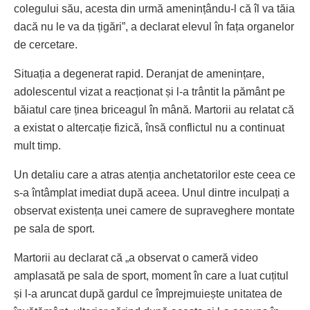
colegului său, acesta din urmă amenințându-l că îl va tăia
dacă nu le va da țigări”, a declarat elevul în fața organelor
de cercetare.
Situația a degenerat rapid. Deranjat de amenințare,
adolescentul vizat a reacționat și l-a trântit la pământ pe
băiatul care ținea briceagul în mână. Martorii au relatat că
a existat o altercație fizică, însă conflictul nu a continuat
mult timp.
Un detaliu care a atras atenția anchetatorilor este ceea ce
s-a întâmplat imediat după aceea. Unul dintre inculpați a
observat existența unei camere de supraveghere montate
pe sala de sport.
Martorii au declarat că „a observat o cameră video
amplasată pe sala de sport, moment în care a luat cuțitul
și l-a aruncat după gardul ce împrejmuiește unitatea de