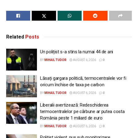
Related
Posts
Un polițist s-a stins la numai 44 de ani
BY
MIHAIL TUDOR
AUGUST 6, 2026
0
Lăsați gargara politică, termocentralele vor fi
oricum închise de taxa pe carbon
BY
MIHAIL TUDOR
AUGUST 6, 2026
0
Liberalii avertizează: Redeschiderea
termocentralelor pe cărbune ar putea costa
România peste 1 miliard de euro
BY
MIHAIL TUDOR
AUGUST 6, 2026
0
Polițist violent, pus sub monitorizare