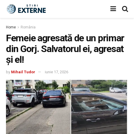
Home
România
Femeie agresată de un primar
din Gorj. Salvatorul ei, agresat
și el!
by
Mihail Tudor
iunie 17, 2026