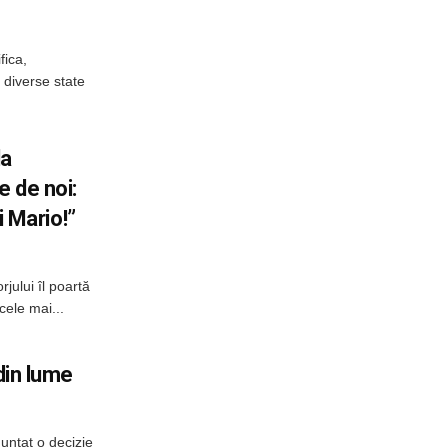
fica,
n diverse state
la
 de noi:
i Mario!”
rjului îl poartă
cele mai...
 din lume
unțat o decizie