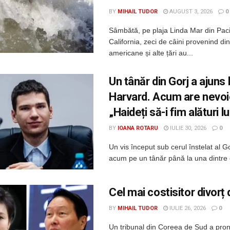
BY
MIHAIL TUDOR
AUGUST 3, 2026
0
Sâmbătă, pe plaja Linda Mar din Paci
California, zeci de câini provenind di
americane și alte țări au...
Un tânăr din Gorj a ajuns 
Harvard. Acum are nevoie
„Haideți să-i fim alături lu
BY
IOANA ROTARU
IULIE 30, 2026
0
Un vis început sub cerul înstelat al Go
acum pe un tânăr până la una dintre 
Cel mai costisitor divorț
BY
MIHAIL TUDOR
IULIE 26, 2026
0
Un tribunal din Coreea de Sud a pron