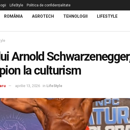
ogii
LifeStyle
Politica de confidențialitate
ROMÂNIA
AGROTECH
TEHNOLOGII
LIFESTYLE
tyle
 lui Arnold Schwarzenegger
ion la culturism
aru
aprilie 13, 2026
in
LifeStyle