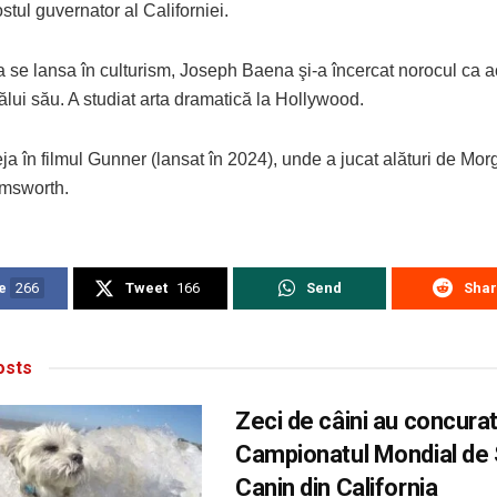
ostul guvernator al Californiei.
a se lansa în culturism, Joseph Baena şi-a încercat norocul ca 
atălui său. A studiat arta dramatică la Hollywood.
ja în filmul Gunner (lansat în 2024), unde a jucat alături de M
msworth.
e
266
Tweet
166
Send
Sha
sts
Zeci de câini au concurat
Campionatul Mondial de 
Canin din California