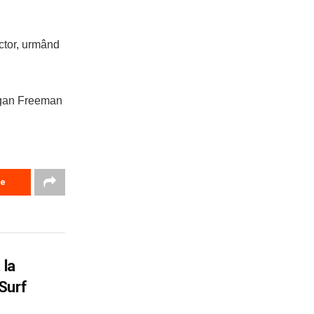
actor, urmând
organ Freeman
re
 la
Surf