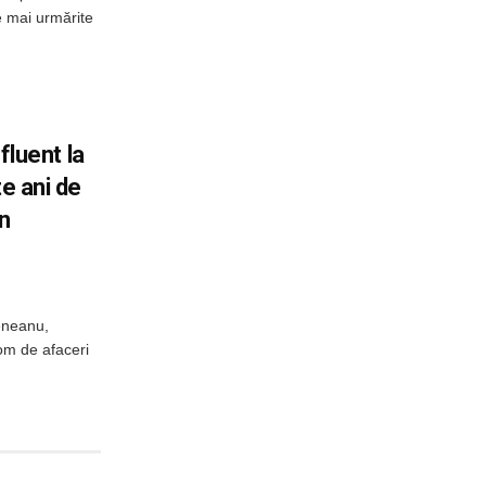
le mai urmărite
nfluent la
te ani de
in
eneanu,
 om de afaceri