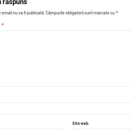
n răspuns
*
 email nu va fi publicată.
Câmpurile obligatorii sunt marcate cu
*
u
Site web