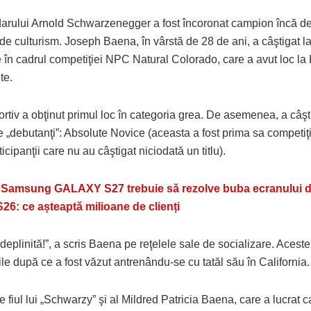
darului Arnold Schwarzenegger a fost încoronat campion încă de
de culturism. Joseph Baena, în vârstă de 28 de ani, a câştigat la 
 în cadrul competiţiei NPC Natural Colorado, care a avut loc la 
te.
rtiv a obţinut primul loc în categoria grea. De asemenea, a câş
e „debutanţi”: Absolute Novice (aceasta a fost prima sa competiţ
icipanţii care nu au câştigat niciodată un titlu).
:
Samsung GALAXY S27 trebuie să rezolve buba ecranului d
6: ce așteaptă milioane de clienți
deplinită!”, a scris Baena pe reţelele sale de socializare. Acest
ile după ce a fost văzut antrenându-se cu tatăl său în California.
 fiul lui „Schwarzy” şi al Mildred Patricia Baena, care a lucrat 