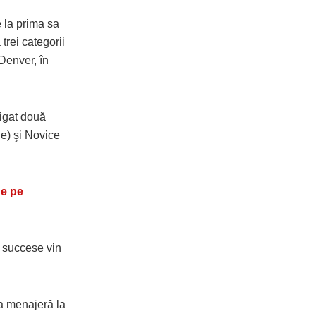
 la prima sa
trei categorii
Denver, în
tigat două
ie) şi Novice
e pe
e succese vin
ca menajeră la