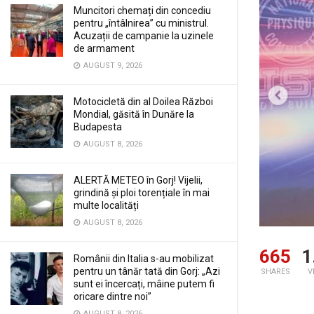
Muncitori chemați din concediu
pentru „întâlnirea” cu ministrul.
Acuzații de campanie la uzinele
de armament
AUGUST 9, 2026
Motocicletă din al Doilea Război
Mondial, găsită în Dunăre la
Budapesta
AUGUST 8, 2026
ALERTĂ METEO în Gorj! Vijelii,
grindină și ploi torențiale în mai
multe localități
AUGUST 8, 2026
665
1
Românii din Italia s-au mobilizat
pentru un tânăr tată din Gorj: „Azi
SHARES
V
sunt ei încercați, mâine putem fi
oricare dintre noi”
AUGUST 8, 2026