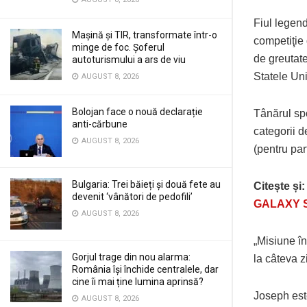
Fiul legen
Mașină și TIR, transformate într-o
competiţie 
minge de foc. Șoferul
de greutate
autoturismului a ars de viu
Statele Uni
AUGUST 8, 2026
Bolojan face o nouă declarație
Tânărul spo
anti-cărbune
categorii d
AUGUST 8, 2026
(pentru part
Bulgaria: Trei băieți și două fete au
Citește și
devenit ‘vânători de pedofili’
GALAXY S2
AUGUST 8, 2026
„Misiune în
Gorjul trage din nou alarma:
la câteva z
România își închide centralele, dar
cine îi mai ține lumina aprinsă?
Joseph este
AUGUST 8, 2026