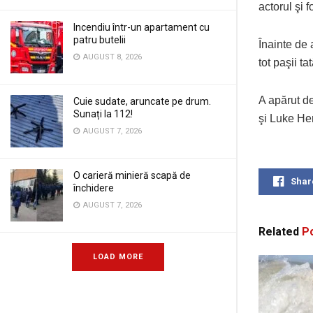
actorul şi f
Incendiu într-un apartament cu
patru butelii
Înainte de 
AUGUST 8, 2026
tot paşii t
A apărut de
Cuie sudate, aruncate pe drum.
Sunați la 112!
şi Luke He
AUGUST 7, 2026
O carieră minieră scapă de
Shar
închidere
AUGUST 7, 2026
Related
Po
LOAD MORE