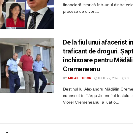
financiară istorică într-unul dintre ce
procese de divorț...
De la fiul unui afacerist i
traficant de droguri. Șap
închisoare pentru Mădăl
Cremeneanu
BY
MIHAIL TUDOR
IULIE 22, 2026
0
Destinul lui Alexandru Mădălin Crem
cunoscut în Târgu Jiu ca fiul fostului
Viorel Cremeneanu, a luat o...