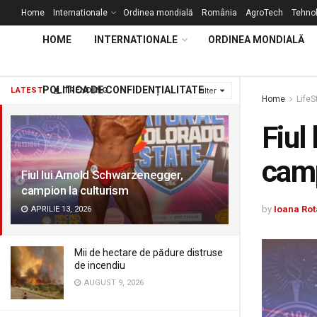
Home
Internationale
Ordinea mondială
România
AgroTech
Tehnol
HOME
INTERNATIONALE
ORDINEA MONDIALĂ
POLITICA DE CONFIDENȚIALITATE
LATEST
TRENDING
Filter
Home
LifeS
Fiul
camp
Fiul lui Arnold Schwarzenegger,
campion la culturism
by
Ioana Rot
APRILIE 13, 2026
Mii de hectare de pădure distruse
de incendiu
AUGUST 9, 2026