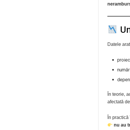
neramburs
Un
Datele arat
proiec
număr 
depen
În teorie, 
afectată de
În practică
nu au t