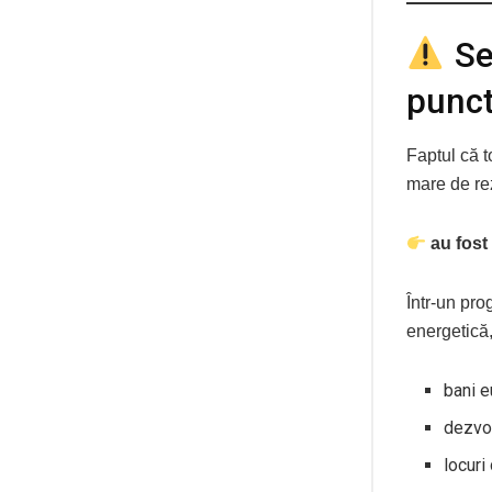
Se
punct
Faptul că t
mare de rez
au fost
Într-un pro
energetică,
bani e
dezvol
locuri