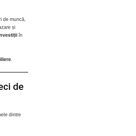
ri de muncă,
azare și
nvestiții
în
iliere
.
eci de
nele dintre