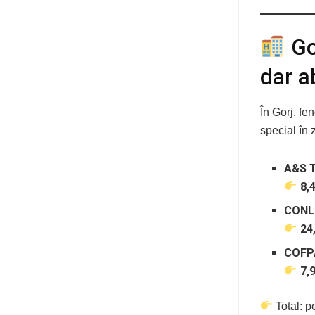
Gor
dar 
În Gorj, fe
special în z
A&S 
8,4
CONL
24,
COFP
7,9
Total: p