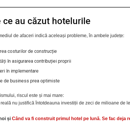
 ce au căzut hotelurile
mediul de afaceri indică aceleași probleme, în ambele județe:
rea costurilor de construcție
ltăți în asigurarea contribuției proprii
ieri în implementare
e de business prea optimiste
rismului, riscul este și mai mare:
reală nu justifică întotdeauna investiții de zeci de milioane de le
noi și
Când va fi construit primul hotel pe lună. Se fac deja r