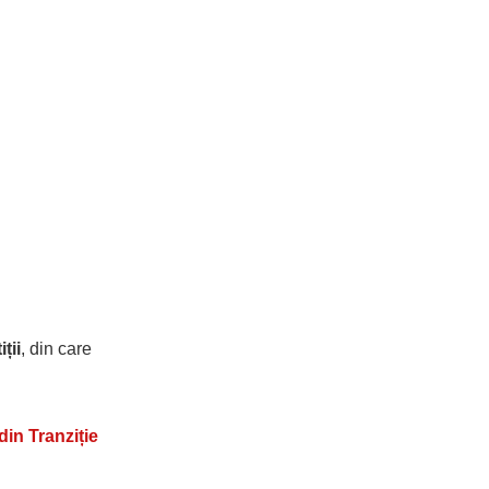
ții
, din care
din Tranziție