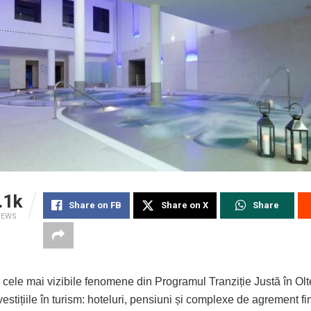
.1k
Share on FB
Share on X
Share
IEWS
 cele mai vizibile fenomene din Programul Tranziție Justă în Olt
vestițiile în turism: hoteluri, pensiuni și complexe de agrement f