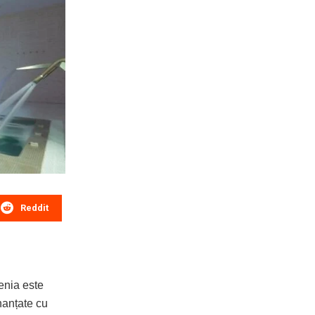
Reddit
enia este
inanțate cu