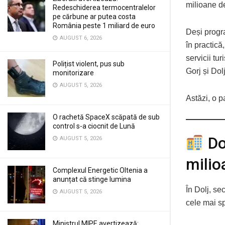
milioane de
Redeschiderea termocentralelor
pe cărbune ar putea costa
România peste 1 miliard de euro
Deși progr
AUGUST 6, 2026
în practică
servicii tu
Polițist violent, pus sub
Gorj și Dolj
monitorizare
AUGUST 5, 2026
Astăzi, o p
O rachetă SpaceX scăpată de sub
control s-a ciocnit de Lună
Dol
AUGUST 5, 2026
milio
Complexul Energetic Oltenia a
anunțat că stinge lumina
În Dolj, sec
AUGUST 5, 2026
cele mai s
Ministrul MIPE avertizează: