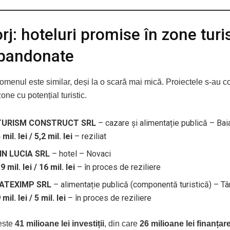
j: hoteluri promise în zone turis
abandonate
nomenul este similar, deși la o scară mai mică. Proiectele s-au c
one cu potențial turistic.
TURISM CONSTRUCT SRL
– cazare și alimentație publică – Bai
 mil. lei / 5,2 mil. lei
– reziliat
IN LUCIA SRL
– hotel – Novaci
9 mil. lei / 16 mil. lei
– în proces de reziliere
ATEXIMP SRL
– alimentație publică (componentă turistică) – Tâ
 mil. lei / 5 mil. lei
– în proces de reziliere
este
41 milioane lei investiții
, din care
26 milioane lei finanțar