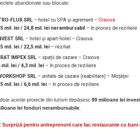
oiectele abandonate sau blocate:
TRO-FLUX SRL
– hotel cu SPA și agrement –
Craiova
5 mil. lei / 24,8 mil. lei nerambursabil
– în proces de reziliere
NVEST SRL
– hotel și apart-hotel – Craiova
5 mil. lei / 22,5 mil. lei
– reziliat
RAT IMPEX SRL
– spații de cazare – Craiova
 mil. lei / 4,3 mil. lei
– în proces de reziliere
 WORKSHOP SRL
– unitate de cazare (reabilitare) – Moțăței
5 mil. lei / 6,6 mil. lei
– în proces de reziliere
, doar aceste proiecte din turism depășesc
99 milioane lei investi
ilioane lei fonduri nerambursabile
.
:
Surpriză pentru antreprenorii care fac restaurante cu bani 