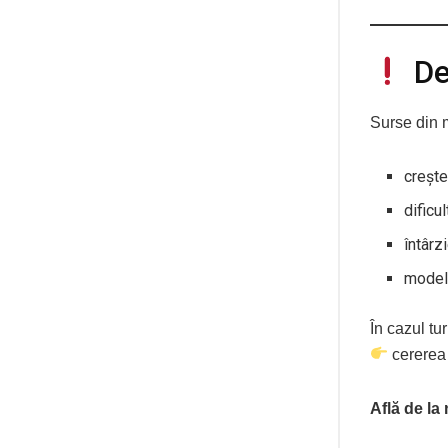
De
Surse din 
crește
dificu
întârz
model
În cazul tu
cererea 
Află de la 