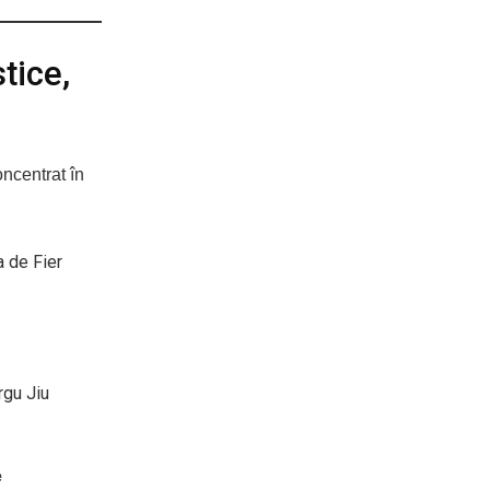
tice,
oncentrat în
a de Fier
rgu Jiu
e