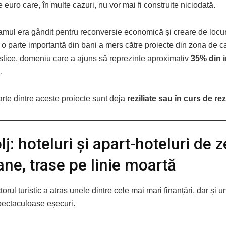
 euro care, în multe cazuri, nu vor mai fi construite niciodată.
amul era gândit pentru reconversie economică și creare de locu
, o parte importantă din bani a mers către proiecte din zona de c
ristice, domeniu care a ajuns să reprezinte aproximativ
35% din i
.
arte dintre aceste proiecte sunt deja
reziliate sau în curs de rez
j: hoteluri și apart-hoteluri de z
ane, trase pe linie moartă
torul turistic a atras unele dintre cele mai mari finanțări, dar și u
pectaculoase eșecuri.