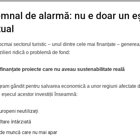
mnal de alarmă: nu e doar un e
ual
ocmai sectorul turistic – unul dintre cele mai finanțate – gener
ilieri ridică o problemă de fond:
 finanțate proiecte care nu aveau sustenabilitate reală
gram gândit pentru salvarea economică a unor regiuni afectate de
 eșecul acestor investiții înseamnă:
uropeni neutilizați
tare întârziată
 de muncă care nu mai apar