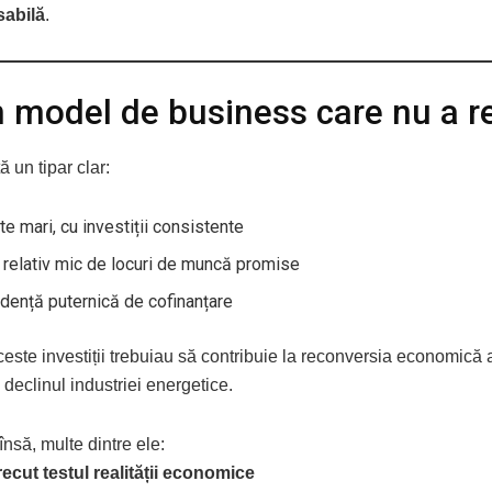
abilă
.
 model de business care nu a re
ă un tipar clar:
te mari, cu investiții consistente
relativ mic de locuri de muncă promise
dență puternică de cofinanțare
aceste investiții trebuiau să contribuie la reconversia economică a
 declinul industriei energetice.
 însă, multe dintre ele:
recut testul realității economice