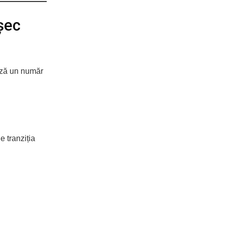
șec
ează un număr
 tranziția