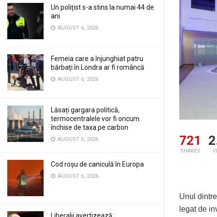
Un polițist s-a stins la numai 44 de
ani
AUGUST 6, 2026
Femeia care a înjunghiat patru
bărbați în Londra ar fi româncă
AUGUST 6, 2026
Lăsați gargara politică,
termocentralele vor fi oricum
închise de taxa pe carbon
721
2
AUGUST 6, 2026
SHARES
V
Cod roșu de caniculă în Europa
AUGUST 6, 2026
Unul dintre
legat de in
Liberalii avertizează: