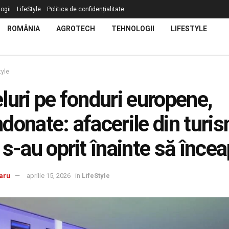
ogii
LifeStyle
Politica de confidențialitate
ROMÂNIA
AGROTECH
TEHNOLOGII
LIFESTYLE
tyle
luri pe fonduri europene,
donate: afacerile din turi
 s-au oprit înainte să înce
aru
aprilie 15, 2026
in
LifeStyle