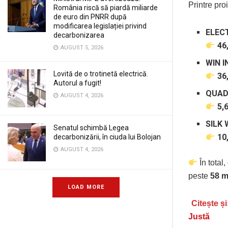
Printre pr
România riscă să piardă miliarde
de euro din PNRR după
modificarea legislației privind
ELEC
decarbonizarea
46,
AUGUST 5, 2026
WIN I
Lovită de o trotinetă electrică.
36,
Autorul a fugit!
QUAD
AUGUST 4, 2026
5,6
SILK
Senatul schimbă Legea
10,
decarbonizării, în ciuda lui Bolojan
AUGUST 4, 2026
În total
peste
58 m
LOAD MORE
Citește și
Justă