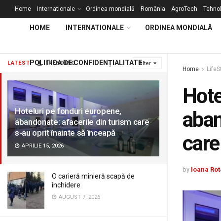
Home
Internationale
Ordinea mondială
România
AgroTech
Tehnol
HOME
INTERNATIONALE
ORDINEA MONDIALĂ
POLITICA DE CONFIDENȚIALITATE
LATEST
TRENDING
Filter
Home
LifeS
Hote
Hoteluri pe fonduri europene,
aban
abandonate: afacerile din turism care
s-au oprit înainte să înceapă
care
APRILIE 15, 2026
by
Ioana Rot
O carieră minieră scapă de
închidere
AUGUST 7, 2026