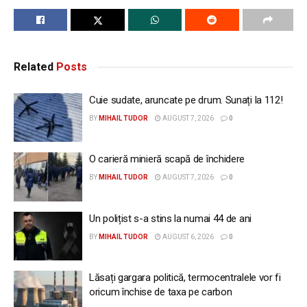
Related
Posts
Cuie sudate, aruncate pe drum. Sunați la 112!
BY
MIHAIL TUDOR
AUGUST 7, 2026
0
O carieră minieră scapă de închidere
BY
MIHAIL TUDOR
AUGUST 7, 2026
0
Un polițist s-a stins la numai 44 de ani
BY
MIHAIL TUDOR
AUGUST 6, 2026
0
Lăsați gargara politică, termocentralele vor fi
oricum închise de taxa pe carbon