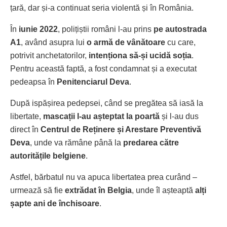
țară, dar și-a continuat seria violentă și în România.
În
iunie 2022
, polițiștii români l-au prins
pe autostrada
A1
, având asupra lui
o armă de vânătoare
cu care,
potrivit anchetatorilor,
intenționa să-și ucidă soția
.
Pentru această faptă, a fost condamnat și a executat
pedeapsa în
Penitenciarul Deva
.
După ispășirea pedepsei, când se pregătea să iasă la
libertate,
mascații l-au așteptat la poartă
și l-au dus
direct în
Centrul de Reținere și Arestare Preventivă
Deva
, unde va rămâne până la
predarea către
autoritățile belgiene
.
Astfel, bărbatul nu va apuca libertatea prea curând –
urmează să fie
extrădat în Belgia
, unde îl așteaptă
alți
șapte ani de închisoare
.