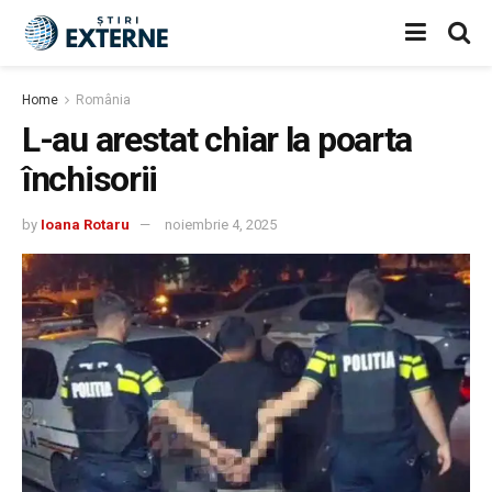
Home
România
L-au arestat chiar la poarta
închisorii
by
Ioana Rotaru
noiembrie 4, 2025