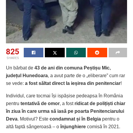
825
SHARES
Un bărbat de
43 de ani din comuna Peștișu Mic,
județul Hunedoara
, a avut parte de o „eliberare” cum rar
se vede:
a fost săltat direct la ieșirea din penitenciar
!
Individul, care tocmai își ispășise pedeapsa în România
pentru
tentativă de omor
, a fost
ridicat de polițiști chiar
în ziua în care urma să iasă pe poarta Penitenciarului
Deva
. Motivul? Este
condamnat și în Belgia
pentru o
altă faptă sângeroasă – o
înjunghiere
comisă în 2021.