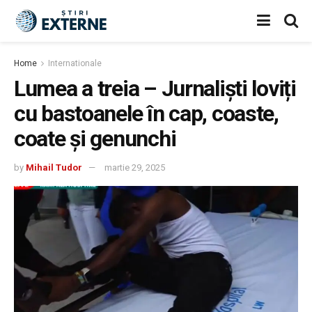
Home
Internationale
Lumea a treia – Jurnaliști loviți
cu bastoanele în cap, coaste,
coate și genunchi
by
Mihail Tudor
martie 29, 2025