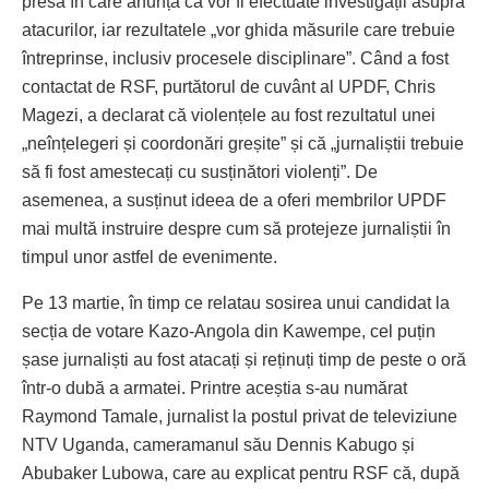
presă în care anunța că vor fi efectuate investigații asupra
atacurilor, iar rezultatele „vor ghida măsurile care trebuie
întreprinse, inclusiv procesele disciplinare”. Când a fost
contactat de RSF, purtătorul de cuvânt al UPDF, Chris
Magezi, a declarat că violențele au fost rezultatul unei
„neînțelegeri și coordonări greșite” și că „jurnaliștii trebuie
să fi fost amestecați cu susținători violenți”. De
asemenea, a susținut ideea de a oferi membrilor UPDF
mai multă instruire despre cum să protejeze jurnaliștii în
timpul unor astfel de evenimente.
Pe 13 martie, în timp ce relatau sosirea unui candidat la
secția de votare Kazo-Angola din Kawempe, cel puțin
șase jurnaliști au fost atacați și reținuți timp de peste o oră
într-o dubă a armatei. Printre aceștia s-au numărat
Raymond Tamale, jurnalist la postul privat de televiziune
NTV Uganda, cameramanul său Dennis Kabugo și
Abubaker Lubowa, care au explicat pentru RSF că, după