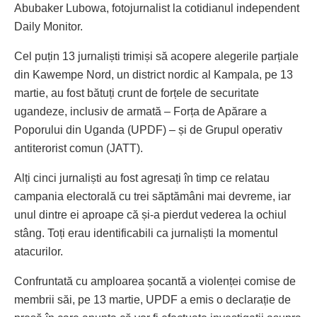
Abubaker Lubowa, fotojurnalist la cotidianul independent
Daily Monitor.
Cel puțin 13 jurnaliști trimiși să acopere alegerile parțiale
din Kawempe Nord, un district nordic al Kampala, pe 13
martie, au fost bătuți crunt de forțele de securitate
ugandeze, inclusiv de armată – Forța de Apărare a
Poporului din Uganda (UPDF) – și de Grupul operativ
antiterorist comun (JATT).
Alți cinci jurnaliști au fost agresați în timp ce relatau
campania electorală cu trei săptămâni mai devreme, iar
unul dintre ei aproape că și-a pierdut vederea la ochiul
stâng. Toți erau identificabili ca jurnaliști la momentul
atacurilor.
Confruntată cu amploarea șocantă a violenței comise de
membrii săi, pe 13 martie, UPDF a emis o declarație de