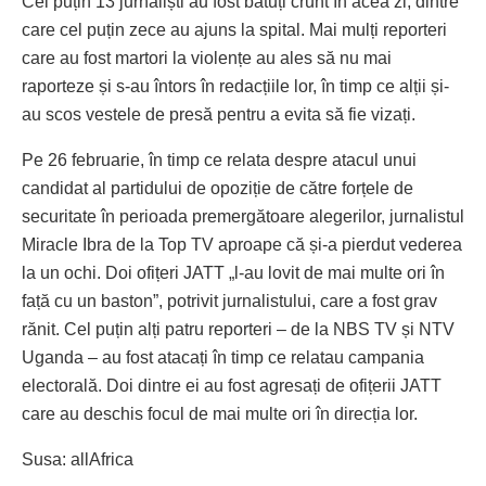
Cel puțin 13 jurnaliști au fost bătuți crunt în acea zi, dintre
care cel puțin zece au ajuns la spital. Mai mulți reporteri
care au fost martori la violențe au ales să nu mai
raporteze și s-au întors în redacțiile lor, în timp ce alții și-
au scos vestele de presă pentru a evita să fie vizați.
Pe 26 februarie, în timp ce relata despre atacul unui
candidat al partidului de opoziție de către forțele de
securitate în perioada premergătoare alegerilor, jurnalistul
Miracle Ibra de la Top TV aproape că și-a pierdut vederea
la un ochi. Doi ofițeri JATT „l-au lovit de mai multe ori în
față cu un baston”, potrivit jurnalistului, care a fost grav
rănit. Cel puțin alți patru reporteri – de la NBS TV și NTV
Uganda – au fost atacați în timp ce relatau campania
electorală. Doi dintre ei au fost agresați de ofițerii JATT
care au deschis focul de mai multe ori în direcția lor.
Susa: allAfrica