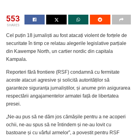
553
SHARES
Cel puțin 18 jurnaliști au fost atacați violent de forțele de
securitate în timp ce relatau alegerile legislative parțiale
din Kawempe North, un cartier nordic din capitala
Kampala.
Reporteri fără frontiere (RSF) condamnă cu fermitate
aceste atacuri agresive și solicită autorităților să
garanteze siguranța jurnaliștilor, și anume prin asigurarea
respectării angajamentelor armatei față de libertatea
presei.
„Ne-au pus să ne dăm jos cămășile pentru a ne acoperi
ochii, ne-au spus să ne întindem și ne-au lovit cu
bastoane și cu vârful armelor”, a povestit pentru RSF