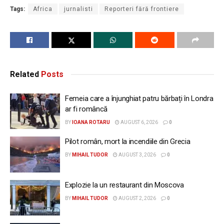
Tags:
Africa
jurnalisti
Reporteri fără frontiere
Related
Posts
Femeia care a înjunghiat patru bărbați în Londra
ar fi româncă
BY
IOANA ROTARU
AUGUST 6, 2026
0
Pilot român, mort la incendiile din Grecia
BY
MIHAIL TUDOR
AUGUST 3, 2026
0
Explozie la un restaurant din Moscova
BY
MIHAIL TUDOR
AUGUST 2, 2026
0