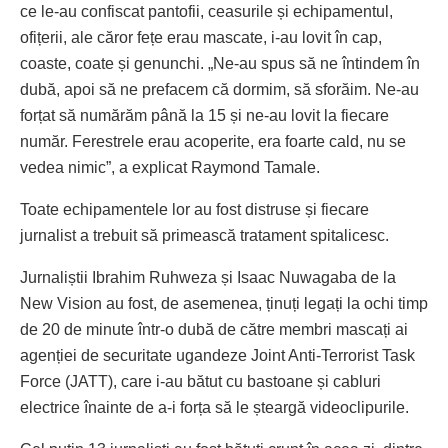
ce le-au confiscat pantofii, ceasurile și echipamentul,
ofițerii, ale căror fețe erau mascate, i-au lovit în cap,
coaste, coate și genunchi. „Ne-au spus să ne întindem în
dubă, apoi să ne prefacem că dormim, să sforăim. Ne-au
forțat să numărăm până la 15 și ne-au lovit la fiecare
număr. Ferestrele erau acoperite, era foarte cald, nu se
vedea nimic”, a explicat Raymond Tamale.
Toate echipamentele lor au fost distruse și fiecare
jurnalist a trebuit să primească tratament spitalicesc.
Jurnaliștii Ibrahim Ruhweza și Isaac Nuwagaba de la
New Vision au fost, de asemenea, ținuți legați la ochi timp
de 20 de minute într-o dubă de către membri mascați ai
agenției de securitate ugandeze Joint Anti-Terrorist Task
Force (JATT), care i-au bătut cu bastoane și cabluri
electrice înainte de a-i forța să le șteargă videoclipurile.