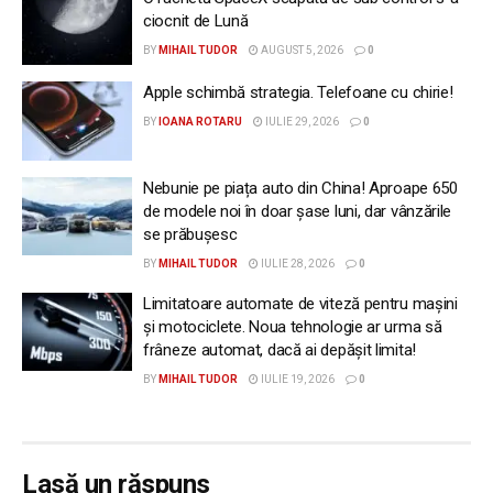
ciocnit de Lună
BY
MIHAIL TUDOR
AUGUST 5, 2026
0
Apple schimbă strategia. Telefoane cu chirie!
BY
IOANA ROTARU
IULIE 29, 2026
0
Nebunie pe piața auto din China! Aproape 650
de modele noi în doar șase luni, dar vânzările
se prăbușesc
BY
MIHAIL TUDOR
IULIE 28, 2026
0
Limitatoare automate de viteză pentru mașini
și motociclete. Noua tehnologie ar urma să
frâneze automat, dacă ai depășit limita!
BY
MIHAIL TUDOR
IULIE 19, 2026
0
Lasă un răspuns