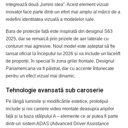
integrează două „lumini stea”. Acest element vizual
inovator face parte dintr-un efort mai amplu al mărcii de a
redefini identitatea vizuală a modelelor sale.
Bara de protecție față este inspirată din designul S63
2025, dar se remarcă prin prizele de aer laterale cu
contururi mai agresive. Noul model este așteptat să fie
lansat oficial la începutul lui 2026 și va include un facelift
de proporții, în special în zona grilei frontale. Designul
Panamericana va fi păstrat, dar cu accente întunecate
pentru un efect vizual mai dinamic.
Tehnologie avansată sub caroserie
Pe lângă luminile și modificările estetice, prototipul
include și noi camere video montate deasupra aripilor
față și la baza stâlpului A – elemente ce ar putea fi parte
dintr-un sistem ADAS (Advanced Driver Assistance