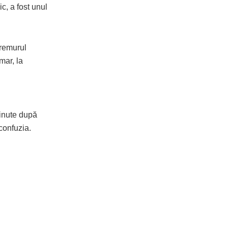
c, a fost unul
tremurul
mar, la
minute după
confuzia.