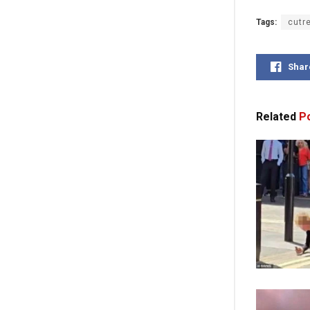
Tags:
cutr
Shar
Related
Po