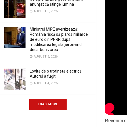
anunțat că stinge lumina
AUGUST 5, 2026
Ministrul MIPE avertizează:
România riscă să piardă miliarde
de euro din PNRR după
modificarea legislației privind
decarbonizarea
AUGUST 5, 2026
Lovită de o trotinetă electrică.
Autorul a fugit!
AUGUST 4, 2026
LOAD MORE
Revenim cu