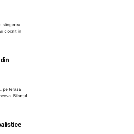
n stingerea
u ciocnit în
 din
, pe terasa
scova. Bilanțul
alistice