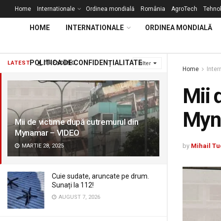
Home
Internationale
Ordinea mondială
România
AgroTech
Tehnol
HOME
INTERNATIONALE
ORDINEA MONDIALĂ
POLITICA DE CONFIDENȚIALITATE
LATEST
TRENDING
Filter
Home
Inter
Mii 
Myn
Mii de victime după cutremurul din
Mynamar – VIDEO
by
Mihail Tu
MARTIE 28, 2025
Cuie sudate, aruncate pe drum.
Sunați la 112!
AUGUST 7, 2026