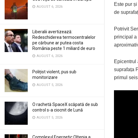
Este pur și
AUGUST 6, 2026
de suprafaț
Potrivit Se
Liberalii avertizează:
principal a
Redeschiderea termocentralelor
pe cărbune ar putea costa
aproximati
România peste 1 miliard de euro
AUGUST 6, 2026
Epicentrul 
suprafața P
Polițist violent, pus sub
monitorizare
primul seis
AUGUST 5, 2026
O rachetă SpaceX scăpată de sub
control s-a ciocnit de Lună
AUGUST 5, 2026
Complexul Energetic Oltenia a