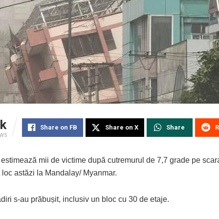
k
Share on FB
Share on X
Share
R
EWS
e estimează mii de victime după cutremurul de 7,7 grade pe scara
t loc astăzi la Mandalay/ Myanmar.
diri s-au prăbușit, inclusiv un bloc cu 30 de etaje.