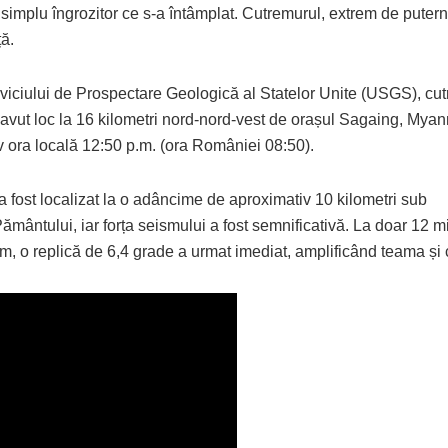
 simplu îngrozitor ce s-a întâmplat. Cutremurul, extrem de puterni
ă.
rviciului de Prospectare Geologică al Statelor Unite (USGS), cu
 avut loc la 16 kilometri nord-nord-vest de orașul Sagaing, Myan
v ora locală 12:50 p.m. (ora României 08:50).
a fost localizat la o adâncime de aproximativ 10 kilometri sub
ământului, iar forța seismului a fost semnificativă. La doar 12 
m, o replică de 6,4 grade a urmat imediat, amplificând teama și 