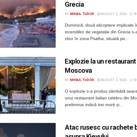
Grecia
BY
MIHAIL TUDOR
AUGUST 3, 2026
0
Duminică, două elicoptere implicate î
incendiilor de vegetație din Grecia s-a
zbor în zona Psatha, situată pe...
Explozie la un restaurant
Moscova
BY
MIHAIL TUDOR
AUGUST 2, 2026
0
O explozie s-a produs sâmbătă seara
unui restaurant italian celebru din Mo
preliminar indică trei morți și...
Atac rusesc cu rachete b
asupra Kievului