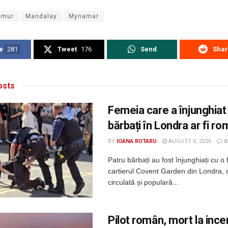
emur
Mandalay
Mynamar
e
281
Tweet
176
Send
Sha
sts
Femeia care a înjunghiat
bărbați în Londra ar fi r
BY
IOANA ROTARU
AUGUST 6, 2026
0
Patru bărbați au fost înjunghiați cu o 
cartierul Covent Garden din Londra, 
circulată și populară...
Pilot român, mort la incen