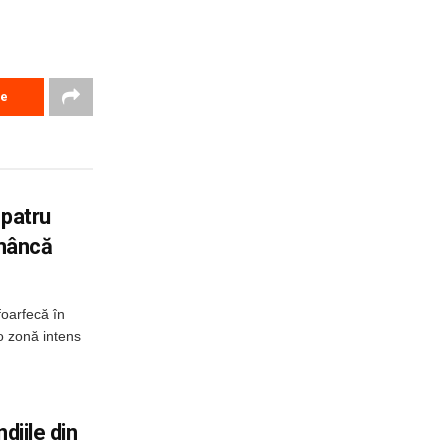
re
 patru
omâncă
foarfecă în
o zonă intens
diile din