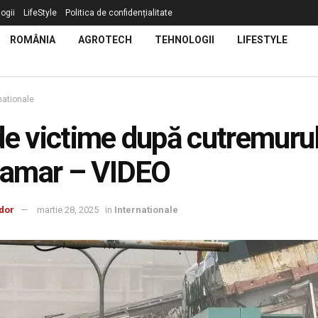
ogii
LifeStyle
Politica de confidențialitate
ROMÂNIA
AGROTECH
TEHNOLOGII
LIFESTYLE
nationale
de victime după cutremurul
amar – VIDEO
dor
martie 28, 2025
in
Internationale