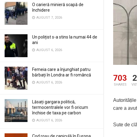
O carieră minieră scapă de
închidere
AUGUST 7, 2026
Un polițist s-a stins la numai 44 de
ani
AUGUST 6, 2026
Femeia care a înjunghiat patru
bărbați în Londra ar fi româncă
703
2
AUGUST 6, 2026
SHARES
VI
Autoritățil
Lăsați gargara politică,
termocentralele vor fi oricum
care a avu
închise de taxa pe carbon
AUGUST 6, 2026
Sute de clă
Cod roșu de caniculă în Europa