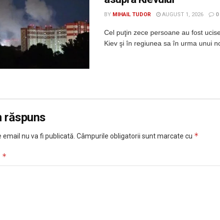
BY
MIHAIL TUDOR
AUGUST 1, 2026
0
Cel puţin zece persoane au fost ucis
Kiev şi în regiunea sa în urma unui no
n răspuns
*
 email nu va fi publicată.
Câmpurile obligatorii sunt marcate cu
*
u