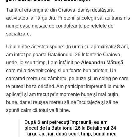
Tânărul era originar din Craiova, dar își desfășura
activitatea la Târgu Jiu. Prietenii și colegii săi au transmis
numeroase mesaje de condoleanțe pe rețelele de
socializare.
Unul dintre acestea spune: „În urmă cu aproximativ 8 ani,
am intrat pe poarta Batalionului 26 Infanterie Craiova,
unde, la scurt timp, l-am întâlnit pe
Alexandru Mătușă
,
care mi-a devenit coleg și un foarte bun prieten. Un
camarad mereu cu zâmbetul pe buze și un coleg pe care
te puteai baza oricând. Am participat împreună la multe
aplicații și am trecut prin momente bune și mai puțin
bune, dar el reușea mereu să ne încurajeze și să ne
spună calm că totul va fi bine.
După 6 ani petrecuți împreună, eu am
plecat de la Batalionul 26 la Batalionul 24
Târgu Jiu, iar, după scurt timp, bunul meu