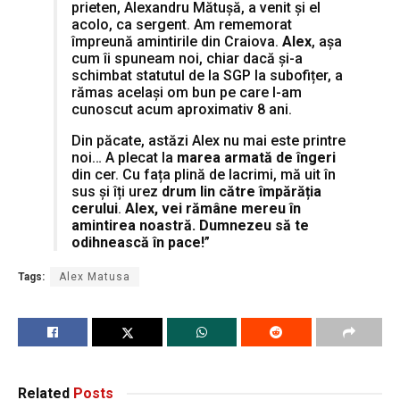
prieten, Alexandru Mătușă, a venit și el
acolo, ca sergent. Am rememorat
împreună amintirile din Craiova.
Alex
, așa
cum îi spuneam noi, chiar dacă și-a
schimbat statutul de la SGP la subofițer, a
rămas același om bun pe care l-am
cunoscut acum aproximativ 8 ani.
Din păcate, astăzi Alex nu mai este printre
noi… A plecat la
marea armată de îngeri
din cer. Cu fața plină de lacrimi, mă uit în
sus și îți urez
drum lin către împărăția
cerului
.
Alex, vei rămâne mereu în
amintirea noastră. Dumnezeu să te
odihnească în pace!
”
Tags:
Alex Matusa
Related
Posts