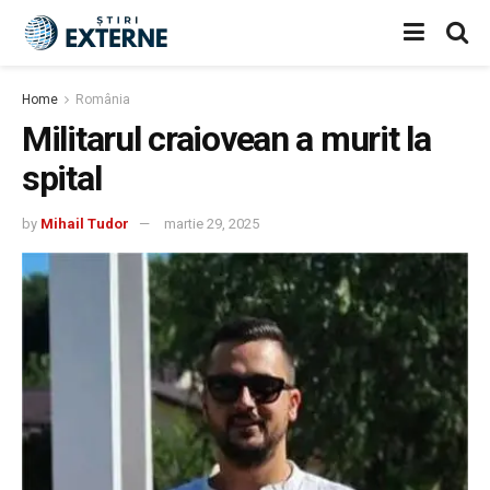
Home
România
Militarul craiovean a murit la
spital
by
Mihail Tudor
martie 29, 2025