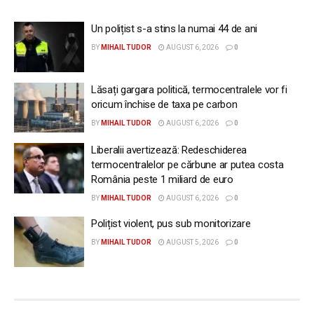
Un polițist s-a stins la numai 44 de ani
BY
MIHAIL TUDOR
AUGUST 6, 2026
0
Lăsați gargara politică, termocentralele vor fi
oricum închise de taxa pe carbon
BY
MIHAIL TUDOR
AUGUST 6, 2026
0
Liberalii avertizează: Redeschiderea
termocentralelor pe cărbune ar putea costa
România peste 1 miliard de euro
BY
MIHAIL TUDOR
AUGUST 6, 2026
0
Polițist violent, pus sub monitorizare
BY
MIHAIL TUDOR
AUGUST 5, 2026
0