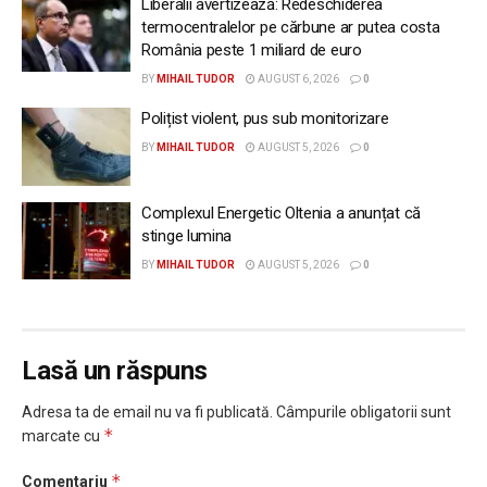
Liberalii avertizează: Redeschiderea
termocentralelor pe cărbune ar putea costa
România peste 1 miliard de euro
BY
MIHAIL TUDOR
AUGUST 6, 2026
0
Polițist violent, pus sub monitorizare
BY
MIHAIL TUDOR
AUGUST 5, 2026
0
Complexul Energetic Oltenia a anunțat că
stinge lumina
BY
MIHAIL TUDOR
AUGUST 5, 2026
0
Lasă un răspuns
Adresa ta de email nu va fi publicată.
Câmpurile obligatorii sunt
*
marcate cu
*
Comentariu