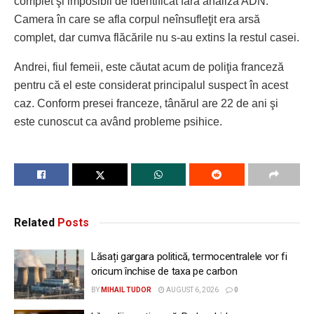
complet şi imposibil de identificat fără analiză ADN.
Camera în care se afla corpul neînsufleţit era arsă
complet, dar cumva flăcările nu s-au extins la restul casei.
Andrei, fiul femeii, este căutat acum de poliţia franceză
pentru că el este considerat principalul suspect în acest
caz. Conform presei franceze, tânărul are 22 de ani şi
este cunoscut ca având probleme psihice.
Related
Posts
Lăsați gargara politică, termocentralele vor fi
oricum închise de taxa pe carbon
BY
MIHAIL TUDOR
AUGUST 6, 2026
0