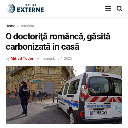
Home
România
O doctoriţă româncă, găsită
carbonizată în casă
by
Mihail Tudor
noiembrie 4, 2025