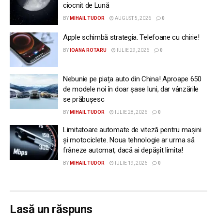
ciocnit de Lună
BY
MIHAIL TUDOR
AUGUST 5, 2026
0
Apple schimbă strategia. Telefoane cu chirie!
BY
IOANA ROTARU
IULIE 29, 2026
0
Nebunie pe piața auto din China! Aproape 650
de modele noi în doar șase luni, dar vânzările
se prăbușesc
BY
MIHAIL TUDOR
IULIE 28, 2026
0
Limitatoare automate de viteză pentru mașini
și motociclete. Noua tehnologie ar urma să
frâneze automat, dacă ai depășit limita!
BY
MIHAIL TUDOR
IULIE 19, 2026
0
Lasă un răspuns