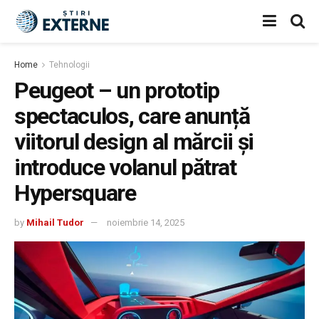
Home
Tehnologii
Peugeot – un prototip
spectaculos, care anunță
viitorul design al mărcii și
introduce volanul pătrat
Hypersquare
by
Mihail Tudor
noiembrie 14, 2025