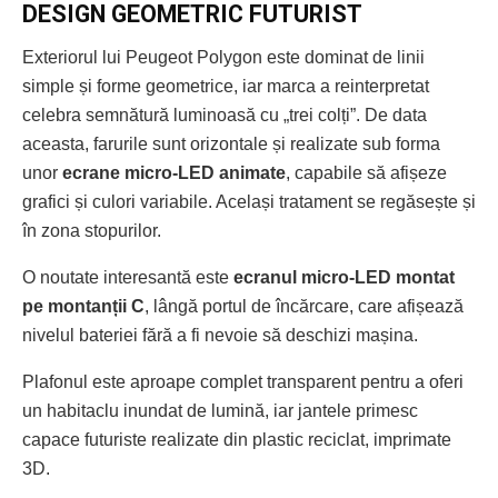
DESIGN GEOMETRIC FUTURIST
Exteriorul lui Peugeot Polygon este dominat de linii
simple și forme geometrice, iar marca a reinterpretat
celebra semnătură luminoasă cu „trei colți”. De data
aceasta, farurile sunt orizontale și realizate sub forma
unor
ecrane micro-LED animate
, capabile să afișeze
grafici și culori variabile. Același tratament se regăsește și
în zona stopurilor.
O noutate interesantă este
ecranul micro-LED montat
pe montanții C
, lângă portul de încărcare, care afișează
nivelul bateriei fără a fi nevoie să deschizi mașina.
Plafonul este aproape complet transparent pentru a oferi
un habitaclu inundat de lumină, iar jantele primesc
capace futuriste realizate din plastic reciclat, imprimate
3D.