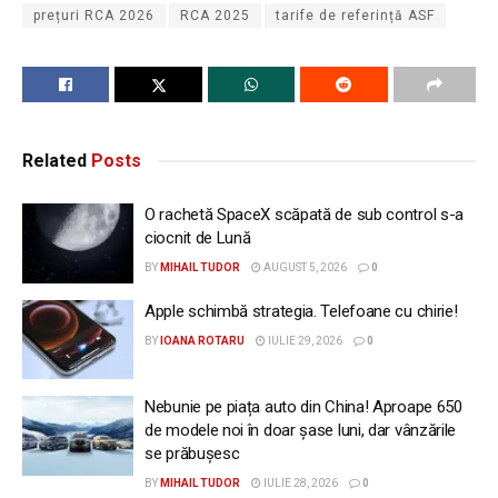
prețuri RCA 2026
RCA 2025
tarife de referință ASF
Related
Posts
O rachetă SpaceX scăpată de sub control s-a
ciocnit de Lună
BY
MIHAIL TUDOR
AUGUST 5, 2026
0
Apple schimbă strategia. Telefoane cu chirie!
BY
IOANA ROTARU
IULIE 29, 2026
0
Nebunie pe piața auto din China! Aproape 650
de modele noi în doar șase luni, dar vânzările
se prăbușesc
BY
MIHAIL TUDOR
IULIE 28, 2026
0