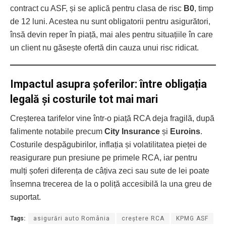
contract cu ASF, și se aplică pentru clasa de risc
B0
, timp
de 12 luni. Acestea nu sunt obligatorii pentru asigurători,
însă devin reper în piață, mai ales pentru situațiile în care
un client nu găsește ofertă din cauza unui risc ridicat.
Impactul asupra șoferilor: între obligația
legală și costurile tot mai mari
Creșterea tarifelor vine într-o piață RCA deja fragilă, după
falimente notabile precum
City Insurance
și
Euroins
.
Costurile despăgubirilor, inflația și volatilitatea pieței de
reasigurare pun presiune pe primele RCA, iar pentru
mulți șoferi diferența de câțiva zeci sau sute de lei poate
însemna trecerea de la o poliță accesibilă la una greu de
suportat.
Tags:
asigurări auto România
creștere RCA
KPMG ASF