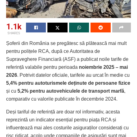
1.1k
SHARES
Șoferii din România se pregătesc să plătească mai mult
pentru polițele RCA, după ce Autoritatea de
Supraveghere Financiară (ASF) a publicat noile tarife de
referință valabile pentru perioada
noiembrie 2025 – mai
2026
. Potrivit datelor oficiale, tarifele au urcat în medie cu
5,4% pentru autoturismele deținute de persoane fizice
și cu
5,2% pentru autovehiculele de transport marfă
,
comparativ cu valorile publicate în decembrie 2024.
Deși tariful de referință are doar rol informativ, acesta
reprezintă un indicator esențial pentru piața RCA și
influențează mai ales costurile asiguraților considerați cu
risc ridicat, acolo unde companiile de asigurări sunt mai