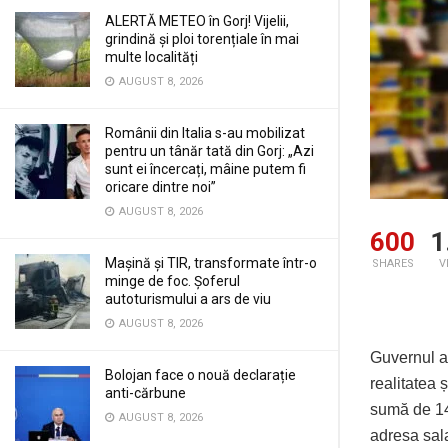
ALERTĂ METEO în Gorj! Vijelii,
grindină și ploi torențiale în mai
multe localități
AUGUST 8, 2026
Românii din Italia s-au mobilizat
pentru un tânăr tată din Gorj: „Azi
sunt ei încercați, mâine putem fi
oricare dintre noi”
AUGUST 8, 2026
600
1
Mașină și TIR, transformate într-o
SHARES
V
minge de foc. Șoferul
autoturismului a ars de viu
AUGUST 8, 2026
Guvernul a
Bolojan face o nouă declarație
realitatea 
anti-cărbune
sumă de 14
AUGUST 8, 2026
adresa salar