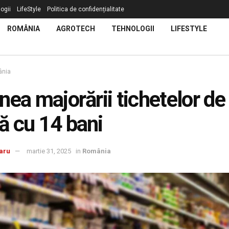
ogii
LifeStyle
Politica de confidențialitate
ROMÂNIA
AGROTECH
TEHNOLOGII
LIFESTYLE
nia
nea majorării tichetelor de
 cu 14 bani
aru
martie 31, 2025
in
România