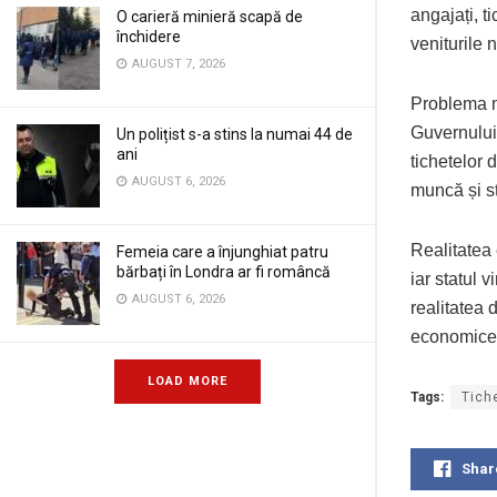
angajați, t
O carieră minieră scapă de
închidere
veniturile n
AUGUST 7, 2026
Problema nu
Guvernului.
Un polițist s-a stins la numai 44 de
ani
tichetelor 
AUGUST 6, 2026
muncă și st
Realitatea 
Femeia care a înjunghiat patru
bărbați în Londra ar fi româncă
iar statul 
AUGUST 6, 2026
realitatea 
economice 
LOAD MORE
Tags:
Tich
Shar