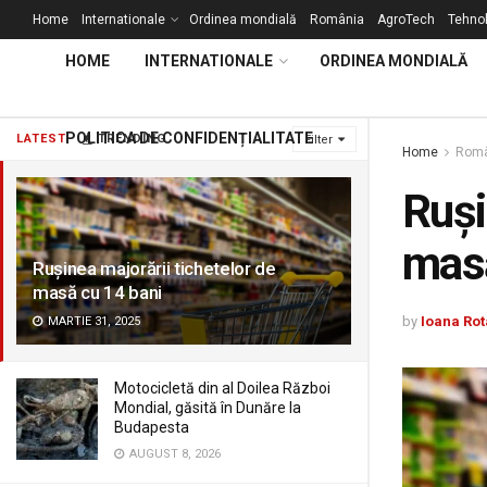
Home
Internationale
Ordinea mondială
România
AgroTech
Tehnol
HOME
INTERNATIONALE
ORDINEA MONDIALĂ
POLITICA DE CONFIDENȚIALITATE
LATEST
TRENDING
Filter
Home
Româ
Ruși
masă
Rușinea majorării tichetelor de
masă cu 14 bani
by
Ioana Rot
MARTIE 31, 2025
Motocicletă din al Doilea Război
Mondial, găsită în Dunăre la
Budapesta
AUGUST 8, 2026