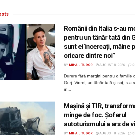
sts
Românii din Italia s-au mo
pentru un tânăr tată din G
sunt ei încercați, mâine 
oricare dintre noi”
BY
MIHAIL TUDOR
AUGUST 8, 2026
0
Durere fără margini pentru o familie 
Gorj. Viorel, un tânăr tată și soț, s-a s
în...
Mașină și TIR, transform
minge de foc. Șoferul
autoturismului a ars de v
BY
MIHAIL TUDOR
AUGUST 8, 2026
0