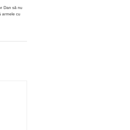
șor Dan să nu
ă armele cu