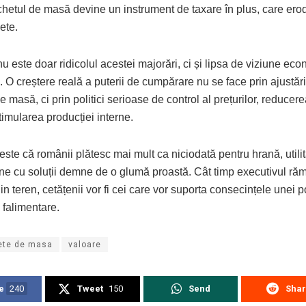
ichetul de masă devine un instrument de taxare în plus, care er
ete.
 este doar ridicolul acestei majorări, ci și lipsa de viziune ec
 O creștere reală a puterii de cumpărare nu se face prin ajustări
de masă, ci prin politici serioase de control al prețurilor, reducer
imularea producției interne.
este că românii plătesc mai mult ca niciodată pentru hrană, utilităț
vine cu soluții demne de o glumă proastă. Cât timp executivul ră
din teren, cetățenii vor fi cei care vor suporta consecințele unei po
falimentare.
ete de masa
valoare
e
240
Tweet
150
Send
Sha