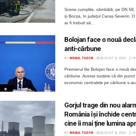
Scene cumplite, sâmbătă, pe DN 58, 
și Bocșa, în județul Caraș-Severin. O
ar fi trebuit să...
Bolojan face o nouă decl
anti-cărbune
BY
MIHAIL TUDOR
AUGUST 8, 2026
0
Premierul Ilie Bolojan face o nouă dec
cărbune. Acesta susține că din punct
economic centralele pe cărbune s-au.
Gorjul trage din nou alar
România își închide centr
cine îi mai ține lumina ap
BY
MIHAIL TUDOR
AUGUST 8, 2026
0