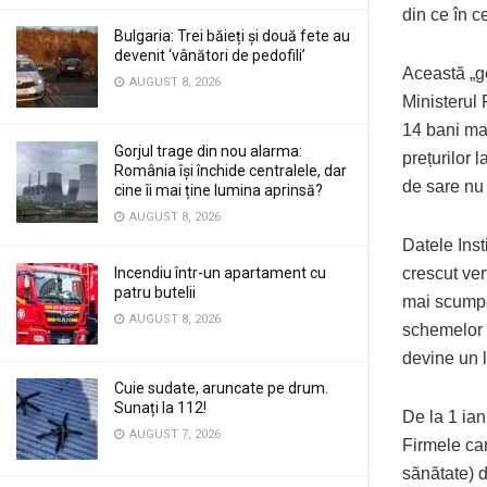
din ce în c
Bulgaria: Trei băieți și două fete au
devenit ‘vânători de pedofili’
Această „ge
AUGUST 8, 2026
Ministerul 
14 bani ma
Gorjul trage din nou alarma:
prețurilor l
România își închide centralele, dar
de sare nu 
cine îi mai ține lumina aprinsă?
AUGUST 8, 2026
Datele Inst
Incendiu într-un apartament cu
crescut ver
patru butelii
mai scumpe
AUGUST 8, 2026
schemelor 
devine un l
Cuie sudate, aruncate pe drum.
Sunați la 112!
De la 1 ia
AUGUST 7, 2026
Firmele car
sănătate) d