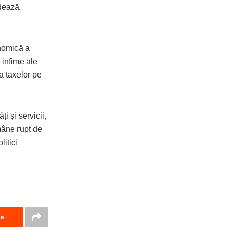
odează
onomică a
 infime ale
ea taxelor pe
i și servicii,
mâne rupt de
litici
re