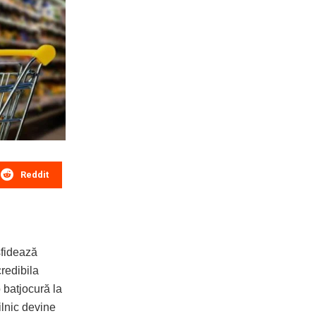
Reddit
sfidează
credibila
 batjocură la
zilnic devine