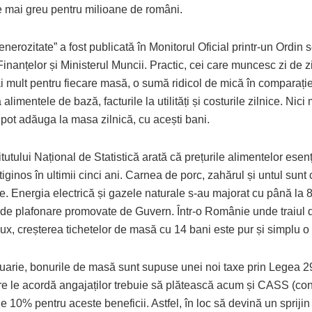
e mai greu pentru milioane de români.
nerozitate” a fost publicată în Monitorul Oficial printr-un Ordin
Finanțelor și Ministerul Muncii. Practic, cei care muncesc zi de z
i mult pentru fiecare masă, o sumă ridicol de mică în comparați
a alimentele de bază, facturile la utilități și costurile zilnice. Nic
pot adăuga la masa zilnică, cu acești bani.
itutului Național de Statistică arată că prețurile alimentelor esen
tiginos în ultimii cinci ani. Carnea de porc, zahărul și untul sun
. Energia electrică și gazele naturale s-au majorat cu până la 
de plafonare promovate de Guvern. Într-o Românie unde traiul d
ux, creșterea tichetelor de masă cu 14 bani este pur și simplu o 
nuarie, bonurile de masă sunt supuse unei noi taxe prin Legea 
e le acordă angajaților trebuie să plătească acum și CASS (cont
e 10% pentru aceste beneficii. Astfel, în loc să devină un sprijin