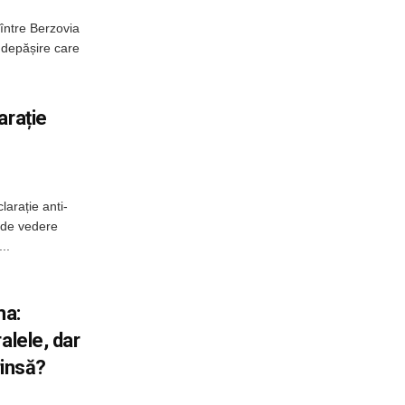
între Berzovia
 depășire care
arație
larație anti-
 de vedere
..
ma:
alele, dar
rinsă?