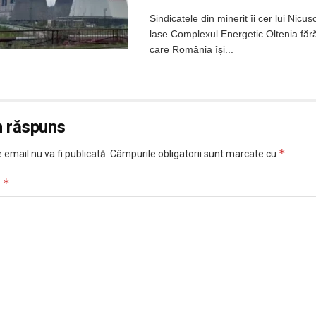
Sindicatele din minerit îi cer lui Nicu
lase Complexul Energetic Oltenia făr
care România își...
n răspuns
*
 email nu va fi publicată.
Câmpurile obligatorii sunt marcate cu
*
u