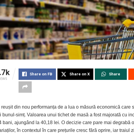
.7k
Share on FB
Share on X
Share
IEWS
 reușit din nou performanța de a lua o măsură economică care 
și bunul-simț. Valoarea unui tichet de masă a fost majorată cu in
 bani, ajungând la 40,18 lei. O decizie care pare mai degrabă o
iaților, în contextul în care prețurile cresc fără oprire, iar traiul 