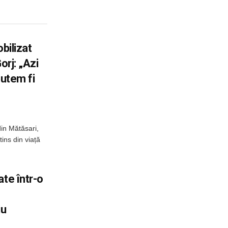
bilizat
orj: „Azi
putem fi
din Mătăsari,
tins din viață
ate într-o
iu