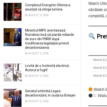
Watch Ultra
Complexul Energetic Oltenia a
anunțat că stinge lumina
sănătate și
AUGUST 5, 2026
completă, c
Ministrul MIPE avertizează:
România riscă să piardă miliarde
Pre
de euro din PNRR după
modificarea legislației privind
decarbonizarea
AUGUST 5, 2026
Watch 8 
Lovită de o trotinetă electrică.
Watch 8 
Autorul a fugit!
Watch 8 
AUGUST 4, 2026
Watch 
Senatul schimbă Legea
decarbonizării, în ciuda lui Bolojan
Watc
AUGUST 4, 2026