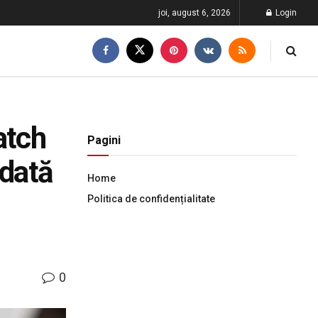
joi, august 6, 2026
Login
atch
Pagini
odată
Home
Politica de confidențialitate
0