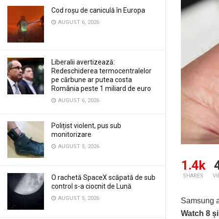
Cod roșu de caniculă în Europa
AUGUST 6, 2026
Liberalii avertizează:
Redeschiderea termocentralelor
pe cărbune ar putea costa
România peste 1 miliard de euro
AUGUST 6, 2026
Polițist violent, pus sub
monitorizare
AUGUST 5, 2026
1.4k
SHARES
V
O rachetă SpaceX scăpată de sub
control s-a ciocnit de Lună
AUGUST 5, 2026
Samsung a 
Watch 8 și