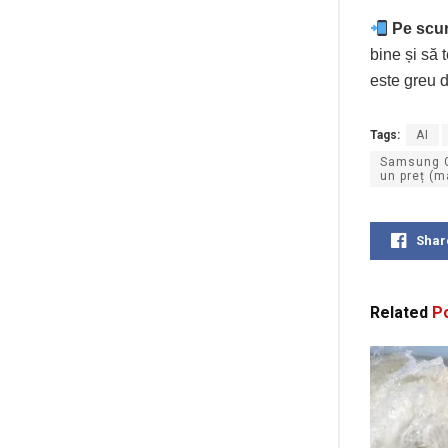
Pe scur
bine și să 
este greu d
Tags:
AI
Samsung Ga
un preț (m
Shar
Related
Po