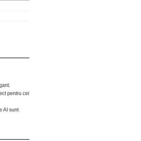
gant.
ect pentru cei
le AI sunt