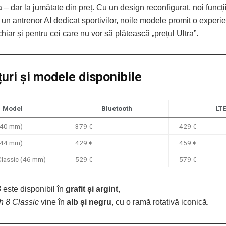
 – dar la jumătate din preț. Cu un design reconfigurat, noi funcț
 un antrenor AI dedicat sportivilor, noile modele promit o experi
hiar și pentru cei care nu vor să plătească „prețul Ultra”.
țuri și modele disponibile
Model
Bluetooth
LT
(40 mm)
379 €
429 €
(44 mm)
429 €
459 €
Classic (46 mm)
529 €
579 €
8
este disponibil în
grafit și argint
,
h 8 Classic
vine în
alb și negru
, cu o ramă rotativă iconică.