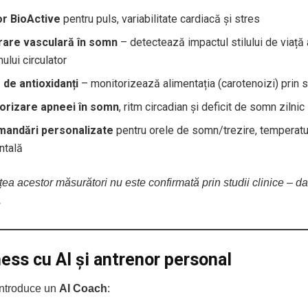
r BioActive
pentru puls, variabilitate cardiacă și stres
are vasculară în somn
– detectează impactul stilului de viață
ului circulator
 de antioxidanți
– monitorizează alimentația (carotenoizi) prin
orizare apneei în somn
, ritm circadian și deficit de somn zilnic
andări personalizate
pentru orele de somn/trezire, temperatu
ntală
ea acestor măsurători nu este confirmată prin studii clinice – dar
.
ness cu AI și antrenor personal
ntroduce un
AI Coach
: