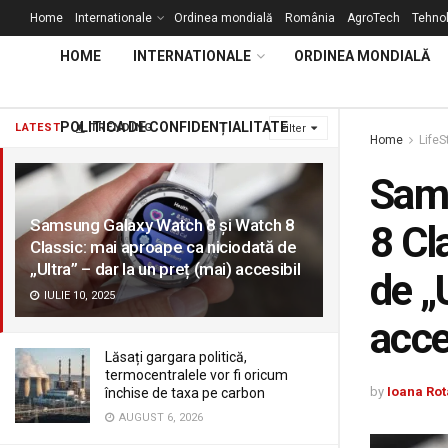
Home
Internationale
Ordinea mondială
România
AgroTech
Tehnol
HOME
INTERNATIONALE
ORDINEA MONDIALĂ
POLITICA DE CONFIDENȚIALITATE
LATEST
TRENDING
Filter
Home
LifeS
Sams
Samsung Galaxy Watch 8 și Watch 8
8 Cl
Classic: mai aproape ca niciodată de
„Ultra” – dar la un preț (mai) accesibil
de „
IULIE 10, 2025
acce
Lăsați gargara politică,
termocentralele vor fi oricum
by
Ioana Rot
închise de taxa pe carbon
AUGUST 6, 2026