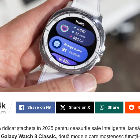
4k
Share on FB
Share on X
Share
R
IEWS
ridicat ștacheta în 2025 pentru ceasurile sale inteligente, lan
 Galaxy Watch 8 Classic
, două modele care moștenesc funcții-