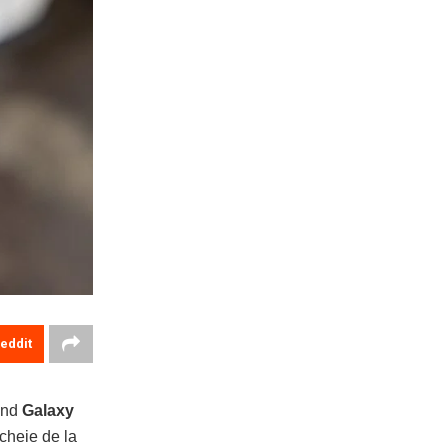
eddit
sând
Galaxy
cheie de la