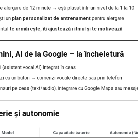
e alergare de 12 minute → ești plasat într-un nivel de la 1 la 10
ști un
plan personalizat de antrenament
pentru alergare
entul
te urmărește, îți ajustează ritmul și te motivează
ini, AI de la Google – la încheietură
 (asistent vocal AI) integrat în ceas
zi cu un buton → comenzi vocale directe sau prin telefon
nsuri pe ceas (text/audio), integrare cu Google Maps sau mesaj
erie și autonomie
Model
Capacitate baterie
Autonomie (făr