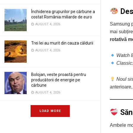
Des
Închiderea grupurilor pe cărbune a
costat România miliarde de euro
Samsung p
AUGUST 4, 2026
mai subțir
rotativă 
Trei lei au murit din cauza căldurii
AUGUST 4, 2026
Watch 8
Classic
Bolojan, veste proastă pentru
Noul si
producătorii de energie pe
cărbune
anterioare,
AUGUST 4, 2026
Săn
LOAD MORE
Ambele mod