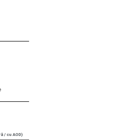
e
ă / cu AOD)