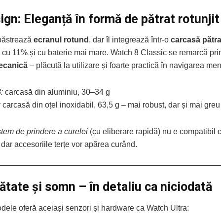
ign: Eleganță în formă de pătrat rotunjit
ăstrează
ecranul rotund
, dar îl integrează într-o
carcasă pătra
e cu 11% și cu baterie mai mare. Watch 8 Classic se remarcă pr
mecanică
– plăcută la utilizare și foarte practică în navigarea meni
:
carcasă din aluminiu, 30–34 g
:
carcasă din oțel inoxidabil, 63,5 g – mai robust, dar și mai greu
stem de prindere a curelei
(cu eliberare rapidă) nu e compatibil
 dar accesoriile terțe vor apărea curând.
ătate și somn – în detaliu ca niciodată
ele oferă aceiași senzori și hardware ca Watch Ultra: