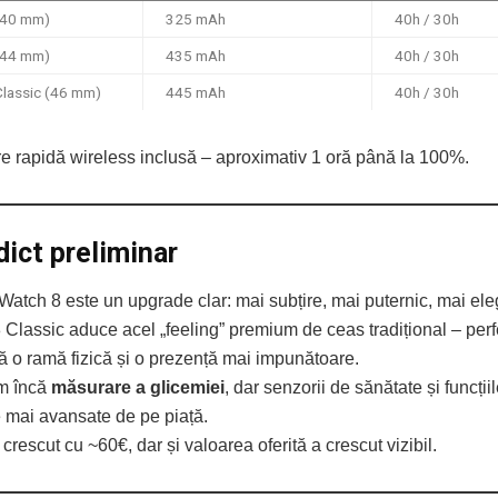
(40 mm)
325 mAh
40h / 30h
(44 mm)
435 mAh
40h / 30h
Classic (46 mm)
445 mAh
40h / 30h
e rapidă wireless inclusă – aproximativ 1 oră până la 100%.
dict preliminar
atch 8 este un upgrade clar: mai subțire, mai puternic, mai ele
Classic aduce acel „feeling” premium de ceas tradițional – perf
ă o ramă fizică și o prezență mai impunătoare.
m încă
măsurare a glicemiei
, dar senzorii de sănătate și funcții
e mai avansate de pe piață.
 crescut cu ~60€, dar și valoarea oferită a crescut vizibil.