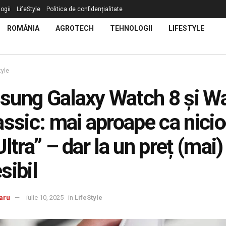
ogii
LifeStyle
Politica de confidențialitate
ROMÂNIA
AGROTECH
TEHNOLOGII
LIFESTYLE
tyle
ung Galaxy Watch 8 și W
assic: mai aproape ca nici
Ultra” – dar la un preț (mai)
sibil
aru
iulie 10, 2025
in
LifeStyle