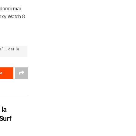
 dormi mai
alaxy Watch 8
” – dar la
re
 la
Surf