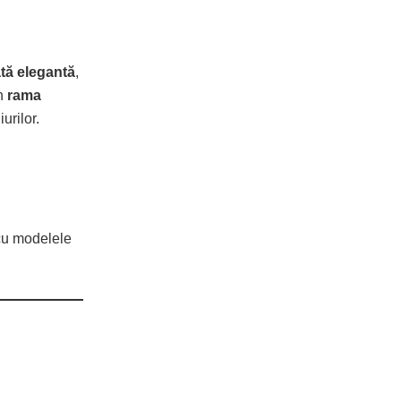
tă elegantă
,
in
rama
urilor.
 cu modelele