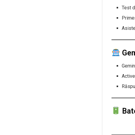
Test d
Prime
Asist
Gem
Gemini
Active
Răspu
Bat