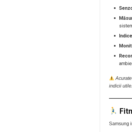
Senzo
Măsur
sistem
Indice
Monit
Recom
ambie
Acurateț
indicii utile
Fit
Samsung i