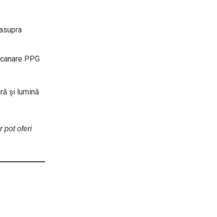
 asupra
 scanare PPG
ră și lumină
 pot oferi