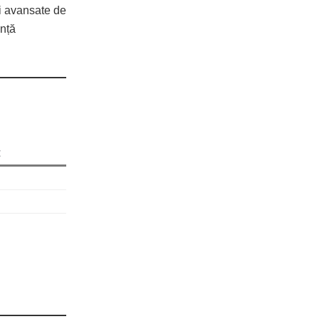
ii avansate de
ență
E