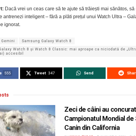
t:
Dacă vrei un ceas care să te ajute să trăiești mai sănătos, să
te antrenezi inteligent – fără a plăti prețul unui Watch Ultra – G
e ignorat.
Gemini
Samsung Galaxy Watch 8
laxy Watch 8 și Watch 8 Classic: mai aproape ca niciodată de „Ultra
ai) accesibil
e
555
Tweet
347
Send
Sha
sts
Zeci de câini au concurat
Campionatul Mondial de 
Canin din California