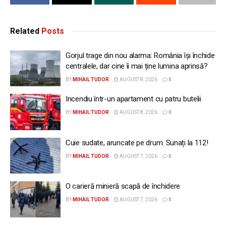
Related
Posts
Gorjul trage din nou alarma: România își închide
centralele, dar cine îi mai ține lumina aprinsă?
BY
MIHAIL TUDOR
AUGUST 8, 2026
0
Incendiu într-un apartament cu patru butelii
BY
MIHAIL TUDOR
AUGUST 8, 2026
0
Cuie sudate, aruncate pe drum. Sunați la 112!
BY
MIHAIL TUDOR
AUGUST 7, 2026
0
O carieră minieră scapă de închidere
BY
MIHAIL TUDOR
AUGUST 7, 2026
0