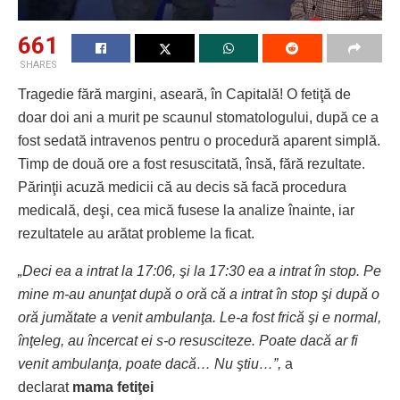
661
SHARES
Tragedie fără margini, aseară, în Capitală! O fetiţă de
doar doi ani a murit pe scaunul stomatologului, după ce a
fost sedată intravenos pentru o procedură aparent simplă.
Timp de două ore a fost resuscitată, însă, fără rezultate.
Părinţii acuză medicii că au decis să facă procedura
medicală, deşi, cea mică fusese la analize înainte, iar
rezultatele au arătat probleme la ficat.
„Deci ea a intrat la 17:06, şi la 17:30 ea a intrat în stop. Pe
mine m-au anunţat după o oră că a intrat în stop şi după o
oră jumătate a venit ambulanţa. Le-a fost frică şi e normal,
înţeleg, au încercat ei s-o resusciteze. Poate dacă ar fi
venit ambulanţa, poate dacă… Nu ştiu…”,
a
declarat
mama fetiţei