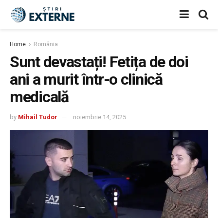
Home
România
Sunt devastați! Fetița de doi
ani a murit într-o clinică
medicală
by
Mihail Tudor
noiembrie 14, 2025