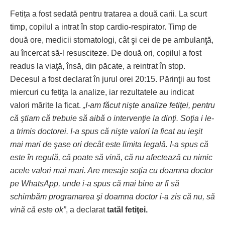
Fetița a fost sedată pentru tratarea a două carii. La scurt
timp, copilul a intrat în stop cardio-respirator. Timp de
două ore, medicii stomatologi, cât şi cei de pe ambulanţă,
au încercat să-l resusciteze. De două ori, copilul a fost
readus la viaţă, însă, din păcate, a reintrat în stop.
Decesul a fost declarat în jurul orei 20:15. Părinţii au fost
miercuri cu fetiţa la analize, iar rezultatele au indicat
valori mărite la ficat.
„I-am făcut nişte analize fetiţei, pentru
că ştiam că trebuie să aibă o intervenţie la dinţi. Soţia i le-
a trimis doctorei. I-a spus că nişte valori la ficat au ieşit
mai mari de şase ori decât este limita legală. I-a spus că
este în regulă, că poate să vină, că nu afectează cu nimic
acele valori mai mari. Are mesaje soţia cu doamna doctor
pe WhatsApp, unde i-a spus că mai bine ar fi să
schimbăm programarea şi doamna doctor i-a zis că nu, să
vină că este ok”
, a declarat
tatăl fetiţei.