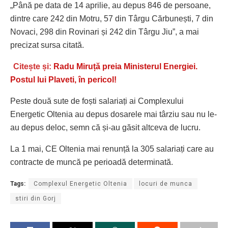
„Până pe data de 14 aprilie, au depus 846 de persoane,
dintre care 242 din Motru, 57 din Târgu Cărbunești, 7 din
Novaci, 298 din Rovinari și 242 din Târgu Jiu”, a mai
precizat sursa citată.
Citește și:
Radu Miruță preia Ministerul Energiei.
Postul lui Plaveti, în pericol!
Peste două sute de foști salariați ai Complexului
Energetic Oltenia au depus dosarele mai târziu sau nu le-
au depus deloc, semn că și-au găsit altceva de lucru.
La 1 mai, CE Oltenia mai renunță la 305 salariați care au
contracte de muncă pe perioadă determinată.
Tags:
Complexul Energetic Oltenia
locuri de munca
stiri din Gorj