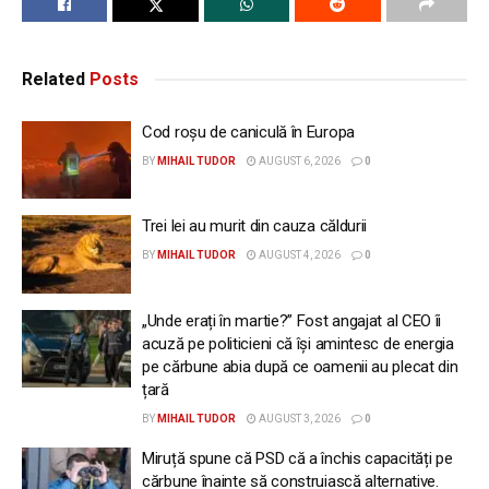
Related
Posts
Cod roșu de caniculă în Europa
BY
MIHAIL TUDOR
AUGUST 6, 2026
0
Trei lei au murit din cauza căldurii
BY
MIHAIL TUDOR
AUGUST 4, 2026
0
„Unde erați în martie?” Fost angajat al CEO îi
acuză pe politicieni că își amintesc de energia
pe cărbune abia după ce oamenii au plecat din
țară
BY
MIHAIL TUDOR
AUGUST 3, 2026
0
Miruță spune că PSD că a închis capacități pe
cărbune înainte să construiască alternative.