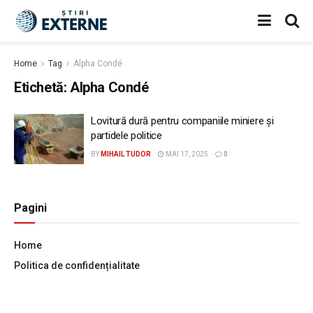
Home
Tag
Alpha Condé
Etichetă:
Alpha Condé
Lovitură dură pentru companiile miniere și
partidele politice
BY
MIHAIL TUDOR
MAI 17, 2025
0
Pagini
Home
Politica de confidențialitate