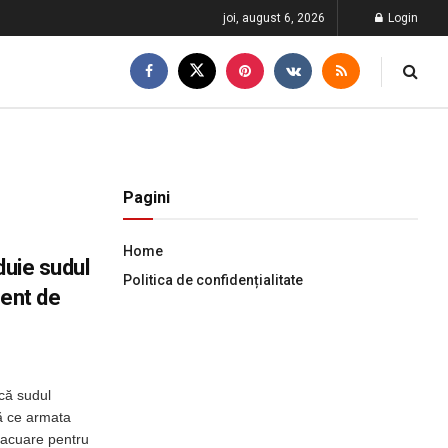
joi, august 6, 2026
Login
Pagini
Home
duie sudul
Politica de confidențialitate
ment de
ică sudul
pă ce armata
vacuare pentru