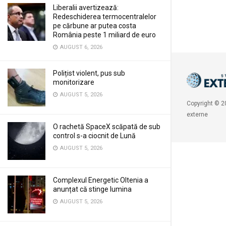
Liberalii avertizează:
Redeschiderea termocentralelor
pe cărbune ar putea costa
România peste 1 miliard de euro
AUGUST 6, 2026
Polițist violent, pus sub
monitorizare
AUGUST 5, 2026
Copyright © 20
externe
O rachetă SpaceX scăpată de sub
control s-a ciocnit de Lună
AUGUST 5, 2026
Complexul Energetic Oltenia a
anunțat că stinge lumina
AUGUST 5, 2026