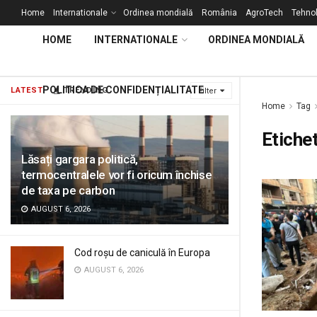
Home
Internationale
Ordinea mondială
România
AgroTech
Tehnol
HOME
INTERNATIONALE
ORDINEA MONDIALĂ
POLITICA DE CONFIDENȚIALITATE
LATEST
TRENDING
Filter
Home
Tag
Etiche
Lăsați gargara politică,
termocentralele vor fi oricum închise
de taxa pe carbon
AUGUST 6, 2026
Cod roșu de caniculă în Europa
AUGUST 6, 2026