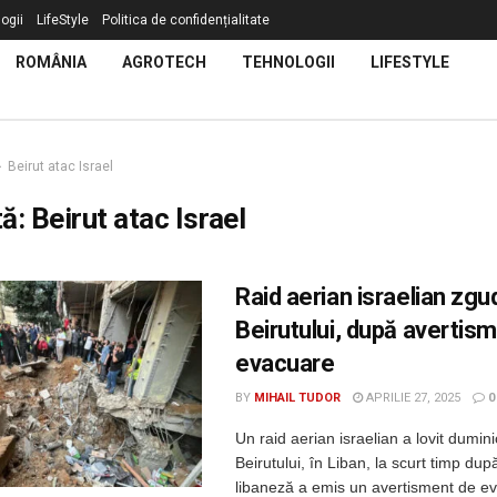
ogii
LifeStyle
Politica de confidențialitate
ROMÂNIA
AGROTECH
TEHNOLOGII
LIFESTYLE
Beirut atac Israel
tă:
Beirut atac Israel
Raid aerian israelian zgu
Beirutului, după avertis
evacuare
BY
MIHAIL TUDOR
APRILIE 27, 2025
0
Un raid aerian israelian a lovit dumin
Beirutului, în Liban, la scurt timp du
libaneză a emis un avertisment de e