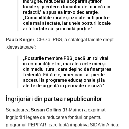
îndrăgite, reducerea acoperirii știrilor
locale și pierderea locurilor de muncă din
redacții,” a spus ea într-o declarație.
„Comunitățile rurale și izolate ar fi printre
cele mai afectate, iar unele posturi locale
ar fi forțate să își închidă porțile.”
Paula Kerger
, CEO al PBS, a catalogat tăierile drept
„devastatoare”:
„Posturile membre PBS joacă un rol vital
în comunitățile lor, mai ales cele mici și
din mediul rural, care depind de finanțarea
federală. Fără ele, americanii ar pierde
accesul la programe educaționale și la
alerte de urgență în perioade de criză.”
Îngrijorări din partea republicanilor
Senatoarea
Susan Collins
(R-Maine) a exprimat
îngrijorări legate de reducerea fondurilor pentru
programul PEPFAR, care luptă împotriva SIDA în Africa: