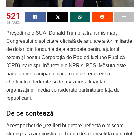
521
SHARES
Președintele SUA, Donald Trump, a transmis marți
Congresului o solicitare oficială de anulare a 9,4 miliarde
de dolari din fondurile deja aprobate pentru ajutorul
extern și pentru Corporația de Radiodifuziune Publică
(CPB), care sprijină rețelele NPR și PBS. Măsura este
parte a unei campanii mai ample de reducere a
cheltuielilor federale și de revizuire a finanțării
organizațiilor media considerate părtinitoare față de
republicani.
De ce contează
Acest pachet de „rezilieri bugetare” reflectă o mișcare
strategică a administrației Trump de a consolida controlul