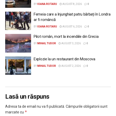
BY
IOANA ROTARU
AUGUST 8, 2026
0
Femeia care a înjunghiat patru bărbați în Londra
ar fi româncă
BY
IOANA ROTARU
AUGUST 6, 2026
0
Pilot român, mort la incendiile din Grecia
BY
MIHAIL TUDOR
AUGUST 3, 2026
0
Explozie la un restaurant din Moscova
BY
MIHAIL TUDOR
AUGUST 2, 2026
0
Lasă un răspuns
Adresa ta de email nu va fi publicată.
Câmpurile obligatorii sunt
*
marcate cu