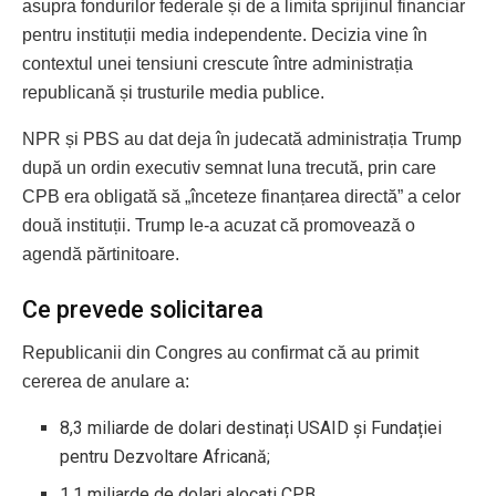
asupra fondurilor federale și de a limita sprijinul financiar
pentru instituții media independente. Decizia vine în
contextul unei tensiuni crescute între administrația
republicană și trusturile media publice.
NPR și PBS au dat deja în judecată administrația Trump
după un ordin executiv semnat luna trecută, prin care
CPB era obligată să „înceteze finanțarea directă” a celor
două instituții. Trump le-a acuzat că promovează o
agendă părtinitoare.
Ce prevede solicitarea
Republicanii din Congres au confirmat că au primit
cererea de anulare a:
8,3 miliarde de dolari destinați USAID și Fundației
pentru Dezvoltare Africană;
1,1 miliarde de dolari alocați CPB.