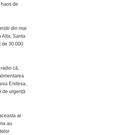
n haos de
uriștii din mai
a Alta, Santa
t de 30.000
 radio că,
 alimentarea
pania Endesa,
ri de urgență
 aceasta ar
lma au
telor