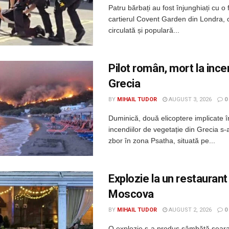
Patru bărbați au fost înjunghiați cu o 
cartierul Covent Garden din Londra, 
circulată și populară...
Pilot român, mort la incen
Grecia
BY
MIHAIL TUDOR
AUGUST 3, 2026
0
Duminică, două elicoptere implicate î
incendiilor de vegetație din Grecia s-a
zbor în zona Psatha, situată pe...
Explozie la un restaurant
Moscova
BY
MIHAIL TUDOR
AUGUST 2, 2026
0
O explozie s-a produs sâmbătă seara