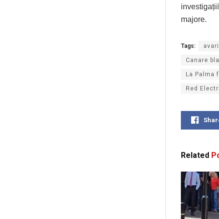
investigați
majore.
Tags:
avari
Canare bl
La Palma f
Red Electr
Shar
Related
Po