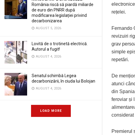
electronice
România riscă să piardă miliarde
de euro din PNRR după
rețelei.
modificarea legislației privind
decarbonizarea
Fernando Go
AUGUST 5, 2026
revizuiri r
Lovită de o trotinetă electrică.
grav persoa
Autorul a fugit!
simple epi
AUGUST 4, 2026
repetări.
Senatul schimbă Legea
De menționa
decarbonizării, în ciuda lui Bolojan
atunci când
AUGUST 4, 2026
din Spania 
feroviar și
alimentarea
LOAD MORE
considerat 
Premierul s