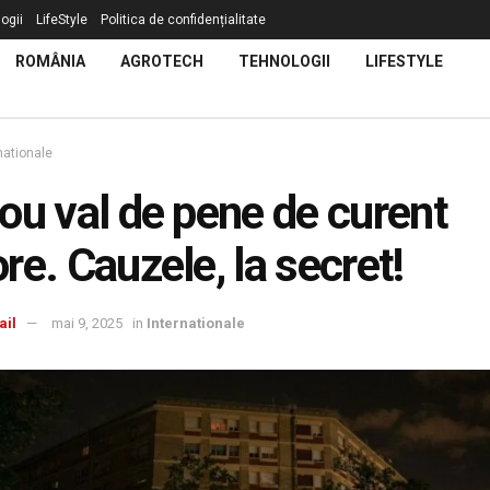
ogii
LifeStyle
Politica de confidențialitate
ROMÂNIA
AGROTECH
TEHNOLOGII
LIFESTYLE
nationale
ou val de pene de curent
re. Cauzele, la secret!
ail
mai 9, 2025
in
Internationale