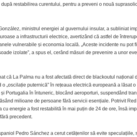
 după restabilirea curentului, pentru a preveni o nouă suprasolic
nzález, ministrul energiei al guvernului insular, a subliniat im
iguroase a infrastructurii electrice, avertizând că astfel de întreru
nele vulnerabile și economia locală. „Aceste incidente nu pot fi 
soade izolate”, a spus el, cerând măsuri de prevenire a unor ev
t că La Palma nu a fost afectată direct de blackoutul național di
 o „oscilație puternică” în rețeaua electrică europeană a lăsat o
și Portugalia în întuneric, blocând aeroporturi, suspendând tran
 lăsând milioane de persoane fără servicii esențiale. Potrivit Red
 cu energie a fost restabilită în mai puțin de 24 de ore, însă imp
fără precedent.
paniol Pedro Sánchez a cerut cetățenilor să evite speculațiile, 