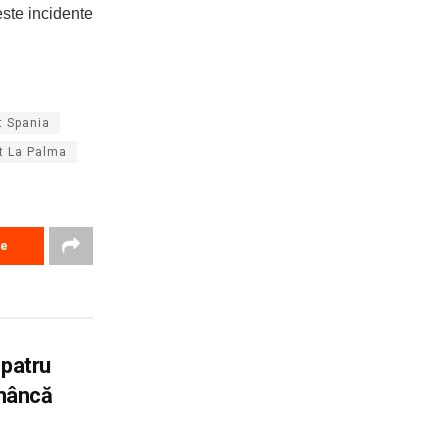
este incidente
t Spania
t La Palma
re
 patru
omâncă