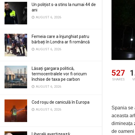
Un polițist s-a stins la numai 44 de
ani
AUGUST 6, 2026
Femeia care a înjunghiat patru
bărbați în Londra ar fi româncă
AUGUST 6, 2026
Lăsați gargara politică,
527
1
termocentralele vor fi oricum
închise de taxa pe carbon
SHARES
V
AUGUST 6, 2026
Cod roșu de caniculă în Europa
Spania se a
AUGUST 6, 2026
aceasta arh
dimineața z
de oameni f
Liberalii avertizează: