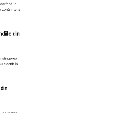
foarfecă în
o zonă intens
diile din
n stingerea
u ciocnit în
 din
, pe terasa