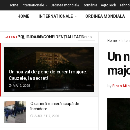
Home
Internationale
Ordinea mondială
România
AgroTech
Tehnol
HOME
INTERNATIONALE
ORDINEA MONDIALĂ
POLITICA DE CONFIDENȚIALITATE
LATEST
TRENDING
Filter
Home
Inter
Un n
majo
Un nou val de pene de curent majore.
Cauzele, la secret!
by
Firan Mih
MAI 9, 2025
O carieră minieră scapă de
închidere
AUGUST 7, 2026