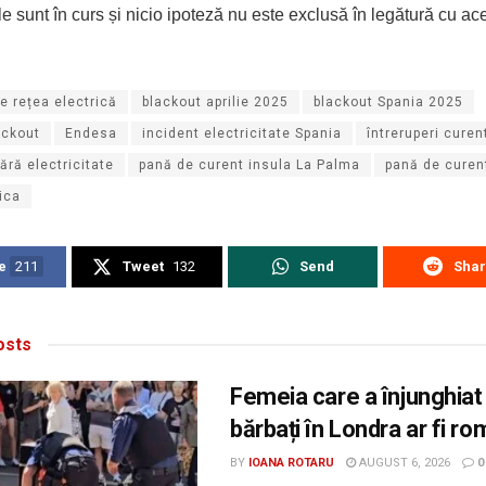
ile sunt în curs și nicio ipoteză nu este exclusă în legătură cu ac
e rețea electrică
blackout aprilie 2025
blackout Spania 2025
ackout
Endesa
incident electricitate Spania
întreruperi curen
ără electricitate
pană de curent insula La Palma
pană de curen
ica
e
211
Tweet
132
Send
Sha
sts
Femeia care a înjunghiat
bărbați în Londra ar fi r
BY
IOANA ROTARU
AUGUST 6, 2026
0