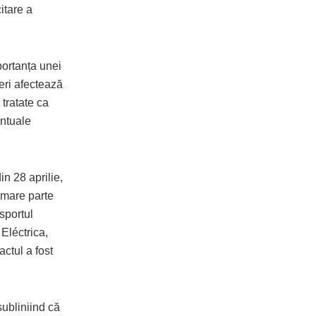
itare a
portanța unei
peri afectează
tratate ca
entuale
n 28 aprilie,
 mare parte
sportul
 Eléctrica,
actul a fost
subliniind că