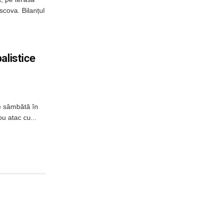
scova. Bilanțul
alistice
e sâmbătă în
u atac cu...