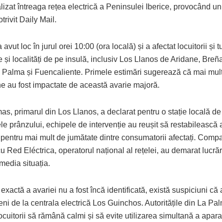
lizat întreaga rețea electrică a Peninsulei Iberice, provocând u
otrivit Daily Mail.
 avut loc în jurul orei 10:00 (ora locală) și a afectat locuitorii și t
 și localități de pe insulă, inclusiv Los Llanos de Aridane, Breñ
 Palma și Fuencaliente. Primele estimări sugerează că mai mul
e au fost impactate de această avarie majoră.
as, primarul din Los Llanos, a declarat pentru o stație locală de
le prânzului, echipele de intervenție au reușit să restabilească
 pentru mai mult de jumătate dintre consumatorii afectați. Com
 Red Eléctrica, operatorul național al rețelei, au demarat lucră
media situația.
exactă a avariei nu a fost încă identificată, există suspiciuni că
ni de la centrala electrică Los Guinchos. Autoritățile din La Pa
cuitorii să rămână calmi și să evite utilizarea simultană a apara