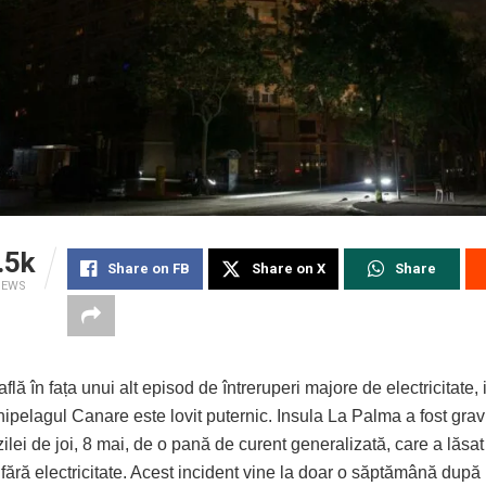
.5k
Share on FB
Share on X
Share
IEWS
flă în fața unui alt episod de întreruperi majore de electricitate, 
ipelagul Canare este lovit puternic. Insula La Palma a fost grav 
ilei de joi, 8 mai, de o pană de curent generalizată, care a lăsat
ără electricitate. Acest incident vine la doar o săptămână după