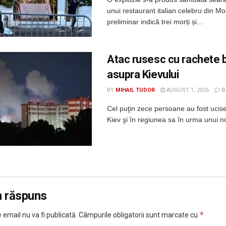
unui restaurant italian celebru din Mo
preliminar indică trei morți și...
Atac rusesc cu rachete b
asupra Kievului
BY
MIHAIL TUDOR
AUGUST 1, 2026
0
Cel puţin zece persoane au fost ucis
Kiev şi în regiunea sa în urma unui no
n răspuns
*
 email nu va fi publicată.
Câmpurile obligatorii sunt marcate cu