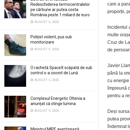
care a para
Redeschiderea termocentralelor
pe cărbune ar putea costa
proporții, p
România peste 1 miliard de euro
AUGUST 6, 2026
Incidentul a
multe orașe
Polițist violent, pus sub
monitorizare
Cruz de La
AUGUST 5, 2026
de persoan
Javier Llam
O rachetă SpaceX scăpată de sub
control s-a ciocnit de Lună
până la ore
AUGUST 5, 2026
cu energie
împreună cu
pentru a re
Complexul Energetic Oltenia a
anunțat că stinge lumina
AUGUST 5, 2026
Deși sursa 
putea prove
îndemnat lo
Ministrul MIPE avertizează: