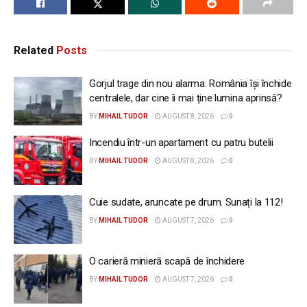
Related
Posts
Gorjul trage din nou alarma: România își închide
centralele, dar cine îi mai ține lumina aprinsă?
BY
MIHAIL TUDOR
AUGUST 8, 2026
0
Incendiu într-un apartament cu patru butelii
BY
MIHAIL TUDOR
AUGUST 8, 2026
0
Cuie sudate, aruncate pe drum. Sunați la 112!
BY
MIHAIL TUDOR
AUGUST 7, 2026
0
O carieră minieră scapă de închidere
BY
MIHAIL TUDOR
AUGUST 7, 2026
0