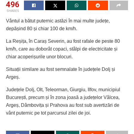
496
SHARES
Vântul a bătut puternic astăzi în mai multe județe,
depășind 80 și chiar 100 de km/h.
La Reșița, în Caraș Severin, au fost rafale de peste 80
km/h, care au doborât copaci, stâlpi de electricitate și
chiar acoperișurile unor blocuri.
Situații similare au fost semnalate în județele Dolj și
Argeș.
Județele Dolj, Olt, Teleorman, Giurgiu, Ilfov, municipiul
București, precum și în zona joasă a județelor Vâlcea,
Argeș, Dâmbovița și Prahova au fost sub avertizări de
vânt puternic pe tot parcursul zilei de joi.