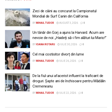
Zeci de câini au concurat la Campionatul
Mondial de Surf Canin din California
BY
MIHAIL TUDOR
AUGUST 3, 2026
0
Un tânăr din Gorj a ajuns la Harvard. Acum are
nevoie de noi: „Haideți să-i fim alături lui Mario!”
BY
IOANA ROTARU
IULIE 30, 2026
0
Cel mai costisitor divorț din lume
BY
MIHAIL TUDOR
IULIE 26, 2026
0
De la fiul unui afacerist influent la traficant de
droguri. Șapte ani de închisoare pentru Mădălin
Cremeneanu
BY
MIHAIL TUDOR
IULIE 22, 2026
0