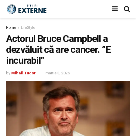
Home
LifeStyle
Actorul Bruce Campbell a
dezvăluit că are cancer. ”E
incurabil”
by
Mihail Tudor
martie 3, 2026