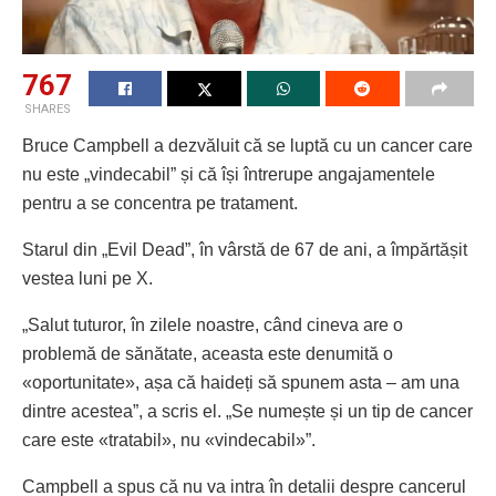
767
SHARES
Bruce Campbell a dezvăluit că se luptă cu un cancer care
nu este „vindecabil” și că își întrerupe angajamentele
pentru a se concentra pe tratament.
Starul din „Evil Dead”, în vârstă de 67 de ani, a împărtășit
vestea luni pe X.
„Salut tuturor, în zilele noastre, când cineva are o
problemă de sănătate, aceasta este denumită o
«oportunitate», așa că haideți să spunem asta – am una
dintre acestea”, a scris el. „Se numește și un tip de cancer
care este «tratabil», nu «vindecabil»”.
Campbell a spus că nu va intra în detalii despre cancerul