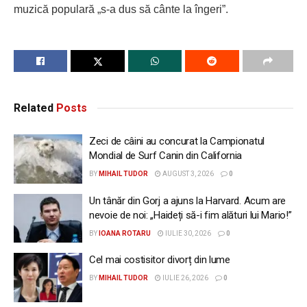
muzică populară „s-a dus să cânte la îngeri”.
Related
Posts
Zeci de câini au concurat la Campionatul
Mondial de Surf Canin din California
BY
MIHAIL TUDOR
AUGUST 3, 2026
0
Un tânăr din Gorj a ajuns la Harvard. Acum are
nevoie de noi: „Haideți să-i fim alături lui Mario!”
BY
IOANA ROTARU
IULIE 30, 2026
0
Cel mai costisitor divorț din lume
BY
MIHAIL TUDOR
IULIE 26, 2026
0