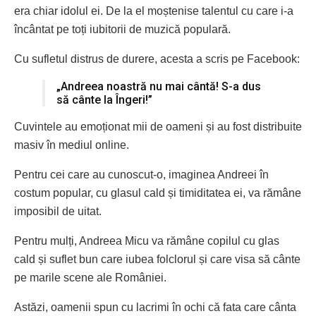
era chiar idolul ei. De la el moștenise talentul cu care i-a
încântat pe toți iubitorii de muzică populară.
Cu sufletul distrus de durere, acesta a scris pe Facebook:
„Andreea noastră nu mai cântă! S-a dus
să cânte la Îngeri!”
Cuvintele au emoționat mii de oameni și au fost distribuite
masiv în mediul online.
Pentru cei care au cunoscut-o, imaginea Andreei în
costum popular, cu glasul cald și timiditatea ei, va rămâne
imposibil de uitat.
Pentru mulți, Andreea Micu va rămâne copilul cu glas
cald și suflet bun care iubea folclorul și care visa să cânte
pe marile scene ale României.
Astăzi, oamenii spun cu lacrimi în ochi că fata care cânta