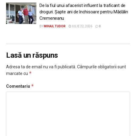
De la fiul unui afacerist influent la traficant de
droguri. Șapte ani de închisoare pentru Mădălin
Cremeneanu
BY
MIHAIL TUDOR
IULIE 22, 2026
0
Lasă un răspuns
Adresa ta de email nu va fi publicată.
Câmpurile obligatorii sunt
*
marcate cu
*
Comentariu