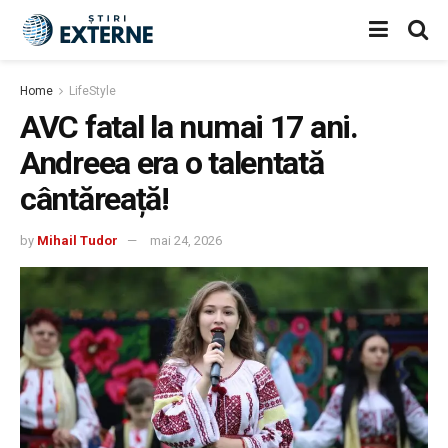
Home
LifeStyle
AVC fatal la numai 17 ani.
Andreea era o talentată
cântăreață!
by
Mihail Tudor
mai 24, 2026