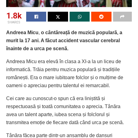
1.8k
SHARES
Andreea Micu
,
o cântăreață de muzică populară, a
murit la 17 ani. A făcut accident vascular cerebral
înainte de a urca pe scenă.
Andreea Micu era elevă în clasa a XI-a la un liceu de
informatică. Trăia pentru muzica populară și tradițiile
românești. Era o mare iubitoare folclor și o mulțime de
oameni o apreciau pentru talentul ei remarcabil.
Cei care au cunoscut-o spun că era liniștită și
respectuoasă și toată comunitatea o aprecia. Tânăra
avea un talent aparte, iubea scena și folclorul și
transmitea emoție de fiecare dată când urca pe scenă.
Tânăra făcea parte dintr-un ansamblu de dansuri