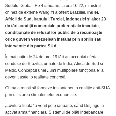
Sudului Global. Pe 4 ianuarie, la ora 16:22, ministrul
chinez de externe Wang Yi
a oferit Braziliei, Indiei,
Africii de Sud, Iranului, Turciei, Indoneziei și altor 23
de țări condiții comerciale preferențiale imediate,
condiționate de refuzul lor public de a recunoaște
orice guvern venezuelean instalat prin sprijin sau
intervenție din partea SUA
.
În mai puțin de 24 de ore, 19 țări au acceptat oferta,
conduse de Brazilia, urmate de India, Africa de Sud și
Mexic. Conceptul unei „lumi multipolare funcționale” a
devenit astfel o realitate concretă.
China a reușit să formeze instantaneu o coaliție anti-SUA
prin utilizarea stimulentelor economice.
„Lovitura finală” a venit pe 5 ianuarie, când Beijingul a
activat arma financiară. Sistemul de plăți interbancare