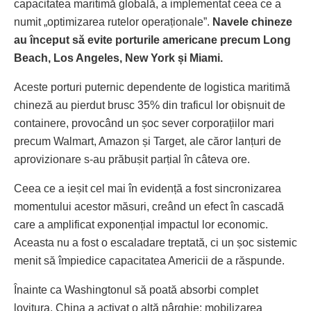
capacitatea maritimă globală, a implementat ceea ce a
numit „optimizarea rutelor operaționale”.
Navele chineze
au început să evite porturile americane precum Long
Beach, Los Angeles, New York și Miami.
Aceste porturi puternic dependente de logistica maritimă
chineză au pierdut brusc 35% din traficul lor obișnuit de
containere, provocând un șoc sever corporațiilor mari
precum Walmart, Amazon și Target, ale căror lanțuri de
aprovizionare s-au prăbușit parțial în câteva ore.
Ceea ce a ieșit cel mai în evidență a fost sincronizarea
momentului acestor măsuri, creând un efect în cascadă
care a amplificat exponențial impactul lor economic.
Aceasta nu a fost o escaladare treptată, ci un șoc sistemic
menit să împiedice capacitatea Americii de a răspunde.
Înainte ca Washingtonul să poată absorbi complet
lovitura, China a activat o altă pârghie: mobilizarea