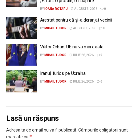
„A fost o prostie, o scăpare”
BY
IOANA ROTARU
AUGUST 3, 2026
0
Arestat pentru că și-a deranjat vecinii
BY
MIHAIL TUDOR
AUGUST 1, 2026
0
Viktor Orban: UE nu va mai exista
BY
MIHAIL TUDOR
IULIE 26, 2026
0
Iranul, furios pe Ucraina
BY
MIHAIL TUDOR
IULIE 26, 2026
0
Lasă un răspuns
Adresa ta de email nu va fi publicată.
Câmpurile obligatorii sunt
*
marcate cu