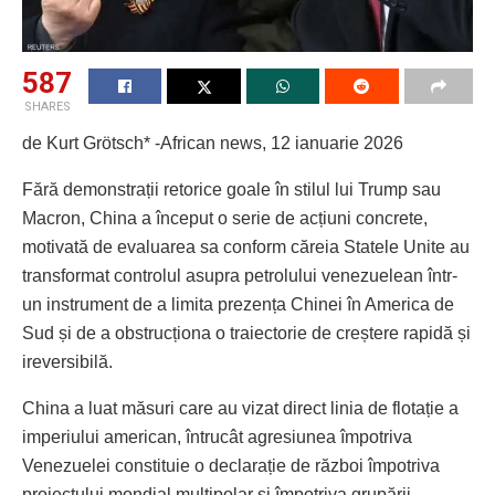
587
SHARES
de Kurt Grötsch* -African news, 12 ianuarie 2026
Fără demonstrații retorice goale în stilul lui Trump sau
Macron, China a început o serie de acțiuni concrete,
motivată de evaluarea sa conform căreia Statele Unite au
transformat controlul asupra petrolului venezuelean într-
un instrument de a limita prezența Chinei în America de
Sud și de a obstrucționa o traiectorie de creștere rapidă și
ireversibilă.
China a luat măsuri care au vizat direct linia de flotație a
imperiului american, întrucât agresiunea împotriva
Venezuelei constituie o declarație de război împotriva
proiectului mondial multipolar și împotriva grupării