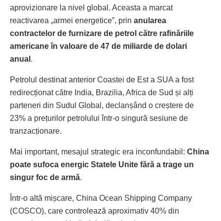
aprovizionare la nivel global. Aceasta a marcat
reactivarea „armei energetice”, prin
anularea
contractelor de furnizare de petrol către rafinăriile
americane în valoare de 47 de miliarde de dolari
anual
.
Petrolul destinat anterior Coastei de Est a SUA a fost
redirecționat către India, Brazilia, Africa de Sud și alți
parteneri din Sudul Global, declanșând o creștere de
23% a prețurilor petrolului într-o singură sesiune de
tranzacționare.
Mai important, mesajul strategic era inconfundabil:
China
poate sufoca energic Statele Unite fără a trage un
singur foc de armă
.
Într-o altă mișcare, China Ocean Shipping Company
(COSCO), care controlează aproximativ 40% din