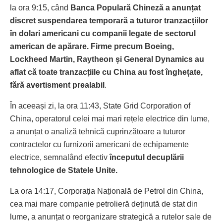
la ora 9:15, când
Banca Populară Chineză a anunțat
discret suspendarea temporară a tuturor tranzacțiilor
în dolari americani cu companii legate de sectorul
american de apărare. Firme precum Boeing,
Lockheed Martin, Raytheon și General Dynamics au
aflat că toate tranzacțiile cu China au fost înghețate,
fără avertisment prealabil
.
În aceeași zi, la ora 11:43, State Grid Corporation of
China, operatorul celei mai mari rețele electrice din lume,
a anunțat o analiză tehnică cuprinzătoare a tuturor
contractelor cu furnizorii americani de echipamente
electrice, semnalând efectiv
începutul decuplării
tehnologice de Statele Unite.
La ora 14:17, Corporația Națională de Petrol din China,
cea mai mare companie petrolieră deținută de stat din
lume, a anunțat o reorganizare strategică a rutelor sale de