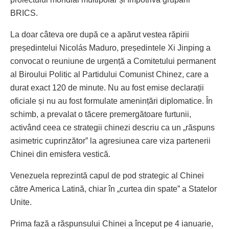
BRICS.
La doar câteva ore după ce a apărut vestea răpirii
președintelui Nicolás Maduro, președintele Xi Jinping a
convocat o reuniune de urgență a Comitetului permanent
al Biroului Politic al Partidului Comunist Chinez, care a
durat exact 120 de minute. Nu au fost emise declarații
oficiale și nu au fost formulate amenințări diplomatice. În
schimb, a prevalat o tăcere premergătoare furtunii,
activând ceea ce strategii chinezi descriu ca un „răspuns
asimetric cuprinzător” la agresiunea care viza partenerii
Chinei din emisfera vestică.
Venezuela reprezintă capul de pod strategic al Chinei
către America Latină, chiar în „curtea din spate” a Statelor
Unite.
Prima fază a răspunsului Chinei a început pe 4 ianuarie,