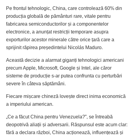
Pe frontul tehnologic, China, care controlează 60% din
producția globală de pământuri rare, vitale pentru
fabricarea semiconductorilor și a componentelor
electronice, a anunțat restricții temporare asupra
exporturilor acestor minerale către orice țară care a
sprijinit răpirea președintelui Nicolás Maduro.
Această decizie a alarmat giganți tehnologici americani
precum Apple, Microsoft, Google și Intel, ale căror
sisteme de producție s-ar putea confrunta cu perturbări
severe în câteva săptămâni.
Fiecare mișcare chineză lovește direct inima economică
a imperiului american.
„Ce a făcut China pentru Venezuela?”, se întreabă
deopotrivă aliații și adversarii. Răspunsul este acum clar:
fără a declara război, China acționează, influențează și