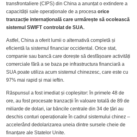
transfrontaliere (CIPS) din China a anunțat o extindere a
capacității sale operaționale de a procesa
orice
tranzacție internațională care urmărește să ocolească
sistemul SWIFT controlat de SUA.
Astfel, China a oferit lumii o alternativă completă și
eficientă la sistemul financiar occidental. Orice stat,
companie sau bancă care dorește să desfășoare activități
comerciale fără a se baza pe infrastructura financiară a
SUA poate utiliza acum sistemul chinezesc, care este cu
97% mai rapid și mai ieftin.
Răspunsul a fost imediat și copleșitor: în primele 48 de
ore, au fost procesate tranzacții în valoare totală de 89 de
miliarde de dolari, iar băncile centrale din 34 de țări au
deschis conturi operaționale în cadrul sistemului chinez –
accelerând dedolarizarea uneia dintre sursele cheie de
finanțare ale Statelor Unite.