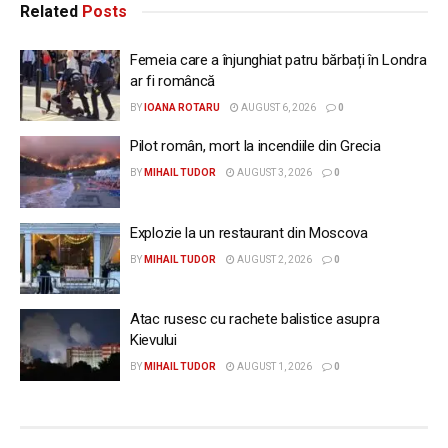
Related
Posts
Femeia care a înjunghiat patru bărbați în Londra
ar fi româncă
BY
IOANA ROTARU
AUGUST 6, 2026
0
Pilot român, mort la incendiile din Grecia
BY
MIHAIL TUDOR
AUGUST 3, 2026
0
Explozie la un restaurant din Moscova
BY
MIHAIL TUDOR
AUGUST 2, 2026
0
Atac rusesc cu rachete balistice asupra
Kievului
BY
MIHAIL TUDOR
AUGUST 1, 2026
0