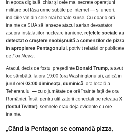
În epoca digitală, chiar și cele mai secrete operațiuni
militare pot lăsa urme subtile pe internet — și uneori,
indiciile vin din cele mai banale surse. Cu doar o oră
înainte ca SUA să lanseze atacul aerian devastator
asupra instalațiilor nucleare iraniene,
rețelele sociale au
detectat o creștere neobișnuită a comenzilor de pizza
în apropierea Pentagonului
, potrivit relatărilor publicate
de
Fox News
.
Atacul, decis de fostul președinte
Donald Trump
, a avut
loc sâmbătă, la ora 19:00 (ora Washingtonului), adică în
jurul orei
03:00 dimineața, duminică
, ora locală a
Teheranului — cu o jumătate de oră înainte față de ora
României. Însă, pentru utilizatorii conectați pe rețeaua
X
(fostul Twitter)
, semnele erau deja evidente cu ore
înainte.
„Când la Pentagon se comandă pizza,