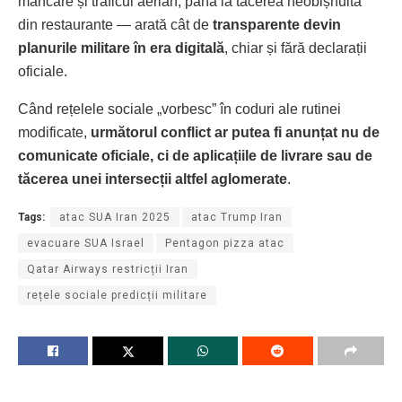
mâncare și traficul aerian, până la tăcerea neobișnuită
din restaurante — arată cât de
transparente devin
planurile militare în era digitală
, chiar și fără declarații
oficiale.
Când rețelele sociale „vorbesc” în coduri ale rutinei
modificate,
următorul conflict ar putea fi anunțat nu de
comunicate oficiale, ci de aplicațiile de livrare sau de
tăcerea unei intersecții altfel aglomerate
.
Tags:
atac SUA Iran 2025
atac Trump Iran
evacuare SUA Israel
Pentagon pizza atac
Qatar Airways restricții Iran
rețele sociale predicții militare