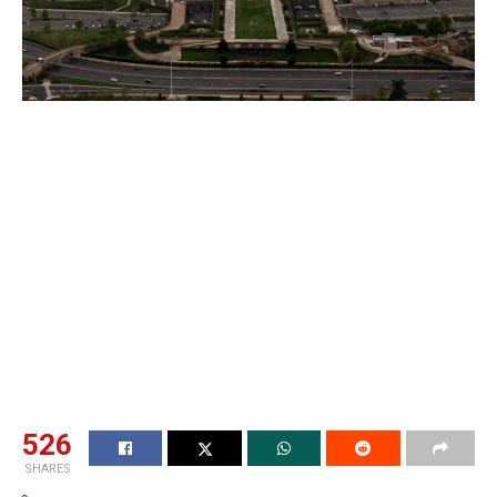
526
SHARES