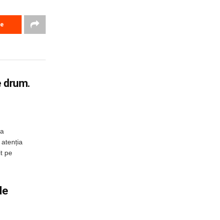
re
e drum.
 a
 atenția
it pe
de