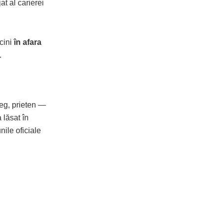
at al carierei
rcini
în afara
.
leg, prieten —
 lăsat în
unile oficiale