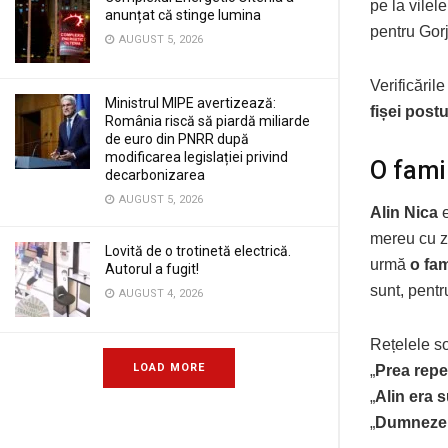
pe la vilel
anunțat că stinge lumina
pentru Gorj
AUGUST 5, 2026
Verificăril
Ministrul MIPE avertizează:
fișei postu
România riscă să piardă miliarde
de euro din PNRR după
modificarea legislației privind
O fami
decarbonizarea
AUGUST 5, 2026
Alin Nica
e
mereu cu zâ
Lovită de o trotinetă electrică.
urmă
o fam
Autorul a fugit!
sunt, pent
AUGUST 4, 2026
Rețelele s
LOAD MORE
„
Prea rep
„
Alin era s
„
Dumnezeu