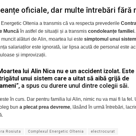
eanțe oficiale, dar multe întrebări fără
Energetic Oltenia a transmis că va respecta prevederile
Contra
de Muncă
în astfel de situații și a transmis
condoleanțe familiei
 muncit alături de Alin, moartea lui este
simptomul unui sistem
nța salariaților este ignorată, iar lipsa acută de personal este a
culoase și improvizații.
Moartea lui Alin Nica nu e un accident izolat. Este
trigătul unui sistem care a uitat să aibă grijă de
ameni
”, a spus cu durere unul dintre colegii săi.
ste în curs. Dar pentru familia lui Alin, nimic nu va mai fi la fel.
 coleg bun
a plecat prea devreme
, lăsând în urmă întrebări, lacri
ă.
era Rosiuta
Complexul Energetic Oltenia
electrocurat