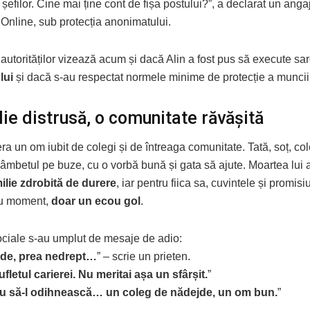
e șefilor. Cine mai ține cont de fișa postului?”, a declarat un angaj
Online, sub protecția anonimatului.
e autorităților vizează acum și dacă Alin a fost pus să execute sa
lui
și dacă s-au respectat normele minime de protecție a muncii
lie distrusă, o comunitate răvășită
ra un om iubit de colegi și de întreaga comunitate. Tată, soț, co
mbetul pe buze, cu o vorbă bună și gata să ajute. Moartea lui a
ilie zdrobită de durere
, iar pentru fiica sa, cuvintele și promisi
ru moment,
doar un ecou gol
.
ociale s-au umplut de mesaje de adio:
ede, prea nedrept…
” – scrie un prieten.
ufletul carierei. Nu meritai așa un sfârșit.
”
 să-l odihnească… un coleg de nădejde, un om bun.
”