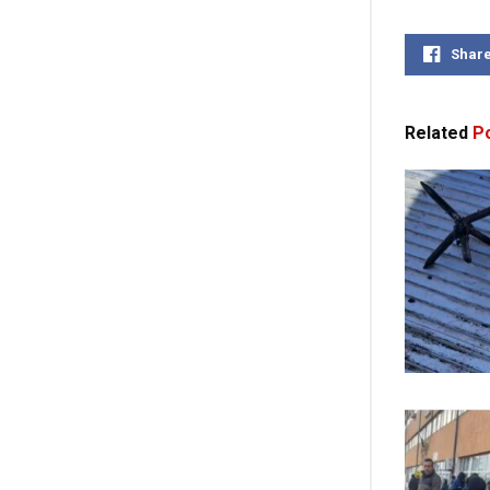
Shar
Related
Po