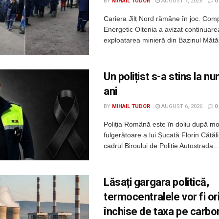
BY
MIHAIL TUDOR
AUGUST 7, 2026
0
Cariera Jilț Nord rămâne în joc. Com
Energetic Oltenia a avizat continuarea 
exploatarea minieră din Bazinul Mătăsa
Un polițist s-a stins la n
ani
BY
MIHAIL TUDOR
AUGUST 6, 2026
0
Poliția Română este în doliu după m
fulgerătoare a lui Șucată Florin Cătălin
cadrul Biroului de Poliție Autostrada...
Lăsați gargara politică,
termocentralele vor fi o
închise de taxa pe carbo