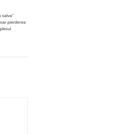
a salva”
doar pierderea
plexul