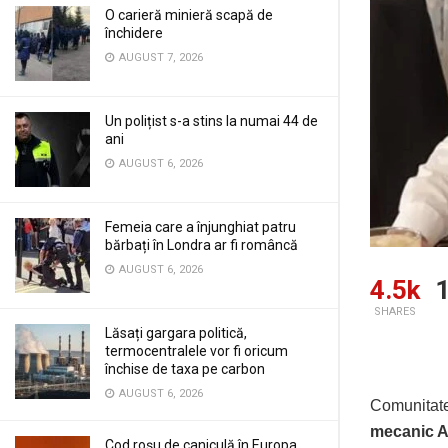
O carieră minieră scapă de
închidere
AUGUST 7, 2026
Un polițist s-a stins la numai 44 de
ani
AUGUST 6, 2026
Femeia care a înjunghiat patru
bărbați în Londra ar fi româncă
AUGUST 6, 2026
4.5k
1
SHARES
Lăsați gargara politică,
termocentralele vor fi oricum
închise de taxa pe carbon
AUGUST 6, 2026
Comunitate
mecanic A
Cod roșu de caniculă în Europa