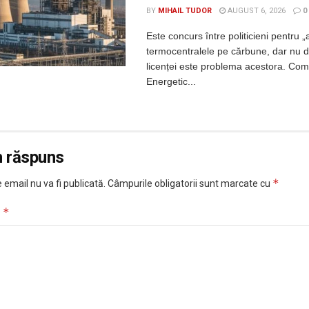
BY
MIHAIL TUDOR
AUGUST 6, 2026
0
Este concurs între politicieni pentru „
termocentralele pe cărbune, dar nu 
licenței este problema acestora. Com
Energetic...
n răspuns
*
 email nu va fi publicată.
Câmpurile obligatorii sunt marcate cu
*
u