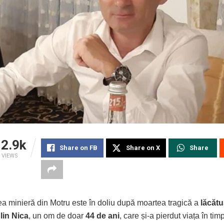
2.9k
Share on FB
Share on X
Share
VIEWS
a minieră din Motru este în doliu după moartea tragică a
lăcătu
lin Nica
, un om de doar
44 de ani
, care și-a pierdut viața în tim