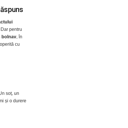
 răspuns
ctului
. Dar pentru
 bolnav
, în
coperită cu
 Un soț, un
mi și o durere