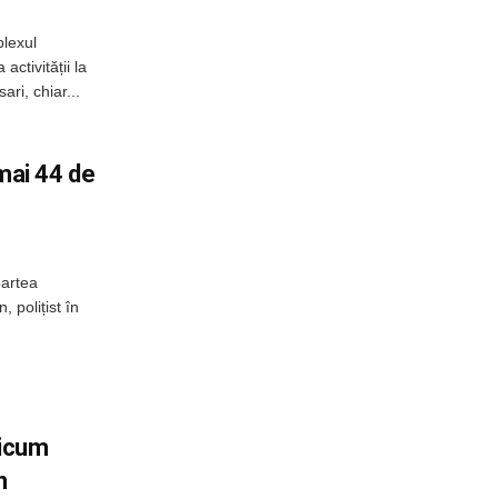
plexul
activității la
ri, chiar...
umai 44 de
oartea
, polițist în
ricum
n