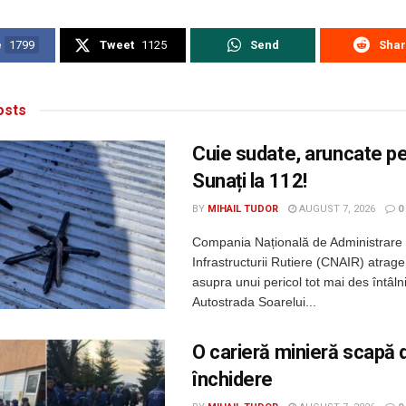
e
1799
Tweet
1125
Send
Sha
sts
Cuie sudate, aruncate p
Sunați la 112!
BY
MIHAIL TUDOR
AUGUST 7, 2026
0
Compania Națională de Administrare
Infrastructurii Rutiere (CNAIR) atrage
asupra unui pericol tot mai des întâln
Autostrada Soarelui...
O carieră minieră scapă 
închidere