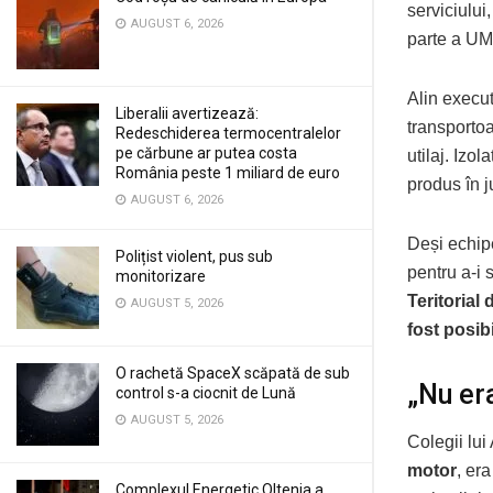
serviciului
AUGUST 6, 2026
parte a UM
Alin execut
Liberalii avertizează:
transportoa
Redeschiderea termocentralelor
pe cărbune ar putea costa
utilaj. Izol
România peste 1 miliard de euro
produs în j
AUGUST 6, 2026
Deși echipe
Polițist violent, pus sub
pentru a-i s
monitorizare
Teritorial
AUGUST 5, 2026
fost posib
O rachetă SpaceX scăpată de sub
„Nu er
control s-a ciocnit de Lună
AUGUST 5, 2026
Colegii lui 
motor
, er
Complexul Energetic Oltenia a