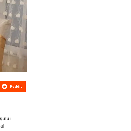
Reddit
șului
pul