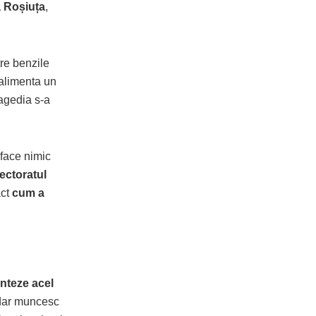
a Roșiuța
,
re benzile
alimenta un
ragedia s-a
 face nimic
ectoratul
act
cum a
onteze acel
, dar muncesc