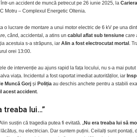
, într-un accident de muncă petrecut pe 26 iunie 2025, la
Carier
C Motru – Complexul Energetic Oltenia.
a o lucrare de montare a unui motor electric de 6 kV pe una dint
re, când, accidental, a atins un
cablul aflat sub tensiune
care 
ația acestuia s-a străpuns, iar
Alin a fost electrocutat mortal
. T
urul orei 13:00.
le de intervenție au ajuns rapid la fața locului, nu s-a mai putut
alva viața. Incidentul a fost raportat imediat autorităților, iar
Insp
 de Muncă Gorj
și
Poliția
au deschis anchete pentru a stabili ex
il acest accident
.
a treaba lui…”
Alin susțin că tragedia putea fi evitată. „
Nu era treaba lui să m
a lăcătuș, nu electrician. Dar suntem puțini. Ceilalți sunt pontați