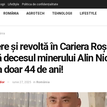
ogii
LifeStyle
Politica de confidențialitate
ROMÂNIA
AGROTECH
TEHNOLOGII
LIFESTYLE
nia
re și revoltă în Cariera Roș
 decesul minerului Alin Ni
 doar 44 de ani!
dor
iunie 27, 2025
in
România