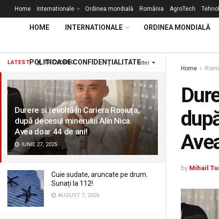
Home
Internationale
Ordinea mondială
România
AgroTech
Tehnol
HOME
INTERNATIONALE
ORDINEA MONDIALĂ
POLITICA DE CONFIDENȚIALITATE
LATEST
TRENDING
Filter
Home
Româ
Dure
Durere și revoltă în Cariera Roșiuța,
după
după decesul minerului Alin Nica.
Avea doar 44 de ani!
Avea
IUNIE 27, 2025
by
Mihail Tu
Cuie sudate, aruncate pe drum.
Sunați la 112!
AUGUST 7, 2026