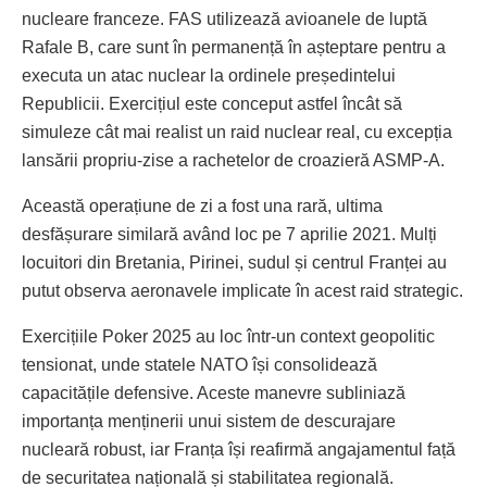
nucleare franceze. FAS utilizează avioanele de luptă
Rafale B, care sunt în permanență în așteptare pentru a
executa un atac nuclear la ordinele președintelui
Republicii. Exercițiul este conceput astfel încât să
simuleze cât mai realist un raid nuclear real, cu excepția
lansării propriu-zise a rachetelor de croazieră ASMP-A.
Această operațiune de zi a fost una rară, ultima
desfășurare similară având loc pe 7 aprilie 2021. Mulți
locuitori din Bretania, Pirinei, sudul și centrul Franței au
putut observa aeronavele implicate în acest raid strategic.
Exercițiile Poker 2025 au loc într-un context geopolitic
tensionat, unde statele NATO își consolidează
capacitățile defensive. Aceste manevre subliniază
importanța menținerii unui sistem de descurajare
nucleară robust, iar Franța își reafirmă angajamentul față
de securitatea națională și stabilitatea regională.