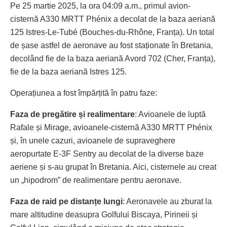
Pe 25 martie 2025, la ora 04:09 a.m., primul avion-
cisternă A330 MRTT Phénix a decolat de la baza aeriană
125 Istres-Le-Tubé (Bouches-du-Rhône, Franța). Un total
de șase astfel de aeronave au fost staționate în Bretania,
decolând fie de la baza aeriană Avord 702 (Cher, Franța),
fie de la baza aeriană Istres 125.
Operațiunea a fost împărțită în patru faze:
Faza de pregătire și realimentare
: Avioanele de luptă
Rafale și Mirage, avioanele-cisternă A330 MRTT Phénix
și, în unele cazuri, avioanele de supraveghere
aeropurtate E-3F Sentry au decolat de la diverse baze
aeriene și s-au grupat în Bretania. Aici, cisternele au creat
un „hipodrom” de realimentare pentru aeronave.
Faza de raid pe distanțe lungi
: Aeronavele au zburat la
mare altitudine deasupra Golfului Biscaya, Pirineii și