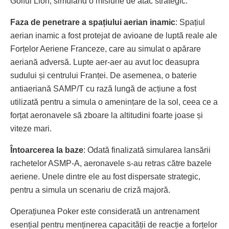
Golful Lion, simulând o misiune de atac strategic.
Faza de penetrare a spațiului aerian inamic
: Spațiul
aerian inamic a fost protejat de avioane de luptă reale ale
Forțelor Aeriene Franceze, care au simulat o apărare
aeriană adversă. Lupte aer-aer au avut loc deasupra
sudului și centrului Franței. De asemenea, o baterie
antiaeriană SAMP/T cu rază lungă de acțiune a fost
utilizată pentru a simula o amenințare de la sol, ceea ce a
forțat aeronavele să zboare la altitudini foarte joase și
viteze mari.
Întoarcerea la baze
: Odată finalizată simularea lansării
rachetelor ASMP-A, aeronavele s-au retras către bazele
aeriene. Unele dintre ele au fost dispersate strategic,
pentru a simula un scenariu de criză majoră.
Operațiunea Poker este considerată un antrenament
esențial pentru menținerea capacității de reacție a forțelor