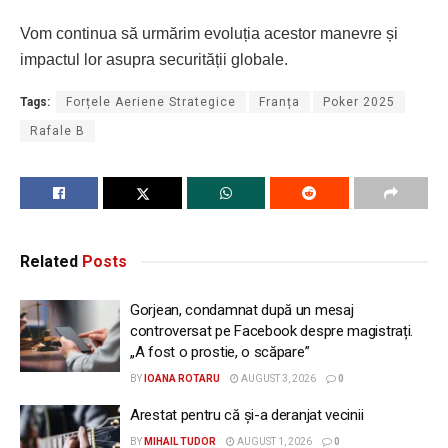
Vom continua să urmărim evoluția acestor manevre și
impactul lor asupra securității globale.
Tags:
Forțele Aeriene Strategice
Franța
Poker 2025
Rafale B
Related
Posts
Gorjean, condamnat după un mesaj
controversat pe Facebook despre magistrați.
„A fost o prostie, o scăpare”
BY
IOANA ROTARU
AUGUST 3, 2026
0
Arestat pentru că și-a deranjat vecinii
BY
MIHAIL TUDOR
AUGUST 1, 2026
0