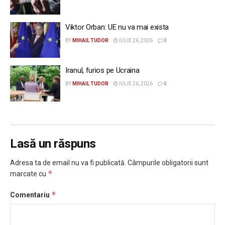
Viktor Orban: UE nu va mai exista
BY
MIHAIL TUDOR
IULIE 26, 2026
0
Iranul, furios pe Ucraina
BY
MIHAIL TUDOR
IULIE 26, 2026
0
Lasă un răspuns
Adresa ta de email nu va fi publicată.
Câmpurile obligatorii sunt
*
marcate cu
*
Comentariu