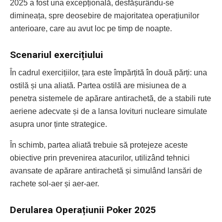
2025 a fost una excepțională, desfășurându-se
dimineața, spre deosebire de majoritatea operațiunilor
anterioare, care au avut loc pe timp de noapte.
Scenariul exercițiului
În cadrul exercițiilor, țara este împărțită în două părți: una
ostilă și una aliată. Partea ostilă are misiunea de a
penetra sistemele de apărare antirachetă, de a stabili rute
aeriene adecvate și de a lansa lovituri nucleare simulate
asupra unor ținte strategice.
În schimb, partea aliată trebuie să protejeze aceste
obiective prin prevenirea atacurilor, utilizând tehnici
avansate de apărare antirachetă și simulând lansări de
rachete sol-aer și aer-aer.
Derularea Operațiunii Poker 2025