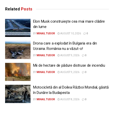
Related
Posts
Elon Musk construiește cea mai mare clădire
din lume
BY
MIHAIL TUDOR
AUGUST 10, 2026
0
Drona care a explodat în Bulgaria era din
Ucraina. România nu a văzut-o!
BY
MIHAIL TUDOR
AUGUST 9, 2026
0
Mii de hectare de pădure distruse de incendiu
BY
MIHAIL TUDOR
AUGUST 9, 2026
0
Motocicletă din al Doilea Război Mondial, găsită
în Dunăre la Budapesta
BY
MIHAIL TUDOR
AUGUST 8, 2026
0