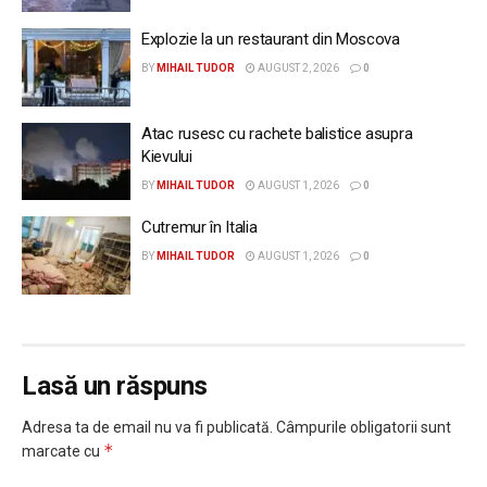
Explozie la un restaurant din Moscova
BY
MIHAIL TUDOR
AUGUST 2, 2026
0
Atac rusesc cu rachete balistice asupra
Kievului
BY
MIHAIL TUDOR
AUGUST 1, 2026
0
Cutremur în Italia
BY
MIHAIL TUDOR
AUGUST 1, 2026
0
Lasă un răspuns
Adresa ta de email nu va fi publicată.
Câmpurile obligatorii sunt
*
marcate cu