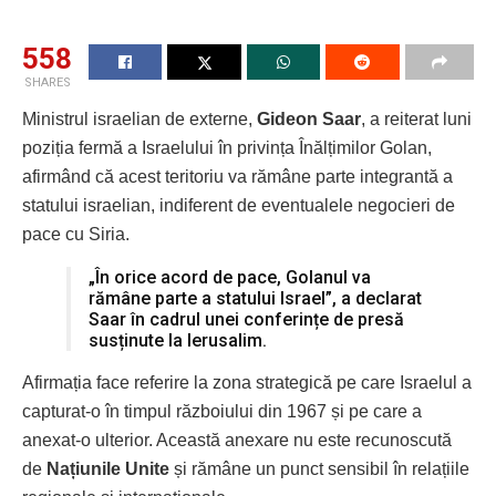
558
SHARES
Ministrul israelian de externe,
Gideon Saar
, a reiterat luni
poziția fermă a Israelului în privința Înălțimilor Golan,
afirmând că acest teritoriu va rămâne parte integrantă a
statului israelian, indiferent de eventualele negocieri de
pace cu Siria.
„În orice acord de pace, Golanul va
rămâne parte a statului Israel”, a declarat
Saar în cadrul unei conferințe de presă
susținute la Ierusalim.
Afirmația face referire la zona strategică pe care Israelul a
capturat-o în timpul războiului din 1967 și pe care a
anexat-o ulterior. Această anexare nu este recunoscută
de
Națiunile Unite
și rămâne un punct sensibil în relațiile