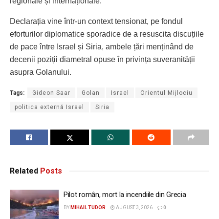
regionale și internaționale.
Declarația vine într-un context tensionat, pe fondul
eforturilor diplomatice sporadice de a resuscita discuțiile
de pace între Israel și Siria, ambele țări menținând de
decenii poziții diametral opuse în privința suveranității
asupra Golanului.
Tags:
Gideon Saar
Golan
Israel
Orientul Mijlociu
politica externă Israel
Siria
Related
Posts
Pilot român, mort la incendiile din Grecia
BY
MIHAIL TUDOR
AUGUST 3, 2026
0