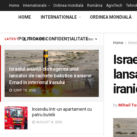
Home
Internationale
Ordinea mondială
România
AgroTech
Tehnol
HOME
INTERNATIONALE
ORDINEA MONDIALĂ
POLITICA DE CONFIDENȚIALITATE
LATEST
TRENDING
Filter
Home
Inter
Isra
Israelul anunță distrugerea unui
lans
lansator de rachete balistice iraniene
Emad în interiorul Iranului
iran
IUNIE 19, 2025
by
Mihail Tu
Incendiu într-un apartament cu
patru butelii
AUGUST 8, 2026