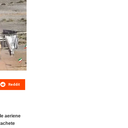
Reddit
le aeriene
 rachete