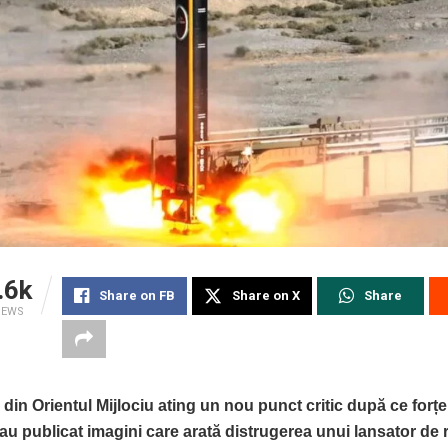
.6k
Share on FB
Share on X
Share
IEWS
 din Orientul Mijlociu ating un nou punct critic după ce forțe
 au publicat imagini care arată distrugerea unui lansator de