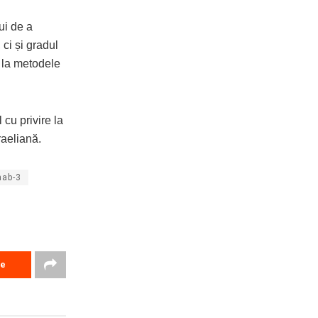
ui de a
 ci și gradul
ce la metodele
cu privire la
raeliană.
ab-3
re