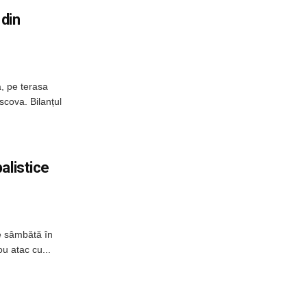
 din
, pe terasa
scova. Bilanțul
alistice
e sâmbătă în
u atac cu...