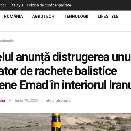
ogii
LifeStyle
Politica de confidențialitate
ROMÂNIA
AGROTECH
TEHNOLOGII
LIFESTYLE
nationale
elul anunță distrugerea unu
ator de rachete balistice
iene Emad în interiorul Iran
dor
iunie 19, 2025
in
Internationale