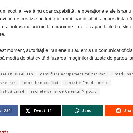
uni scot la iveală nu doar capabilitățile operaționale ale Israelul
ovituri de precizie pe teritoriul unui inamic aflat la mare distanță,
are al infrastructurii militare iraniene – de la capacitățile balisti
re.
st moment, autoritățile iraniene nu au emis un comunicat oficial 
nsă media de stat evită difuzarea imaginilor difuzate de partea is
aerian Israel Iran
camuflare echipament militar Iran
Emad Shah
iune Iran
Israel Iran conflict
lansator Emad distrus
alistică Emad
rachete balistice Orientul Mijlociu
e
230
Tweet
144
Send
Sha
sts