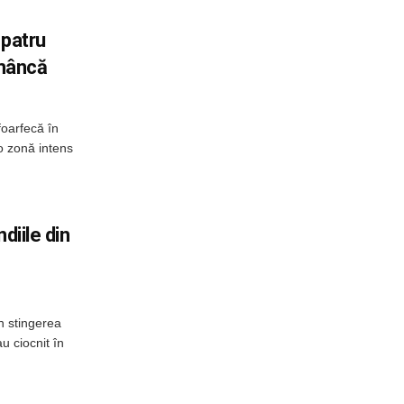
 patru
omâncă
foarfecă în
o zonă intens
diile din
n stingerea
u ciocnit în