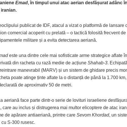
iraniene
Emad
, în timpul unui atac aerian desfășurat adânc în
i iranian.
deoclipului publicat de IDF, atacul a vizat o platformă de lansare
ion comercial acoperit cu prelată – o tactică folosită frecvent de
pamentele militare și a evita detectarea aeriană.
mad
este una dintre cele mai sofisticate arme strategice aflate î
erivată din racheta cu rază medie de acțiune
Shahab-3
. Echipat
 reintrare manevrabil (MARV) și un sistem de ghidare precis mon
cheta poate atinge ținte aflate la o distanță de până la 1.700 km
eclarată de aproximativ 50 de metri.
 aeriană face parte dintr-o serie de lovituri israeliene desfășur
care au inclus și distrugerea mai multor elicoptere de atac iran
me de apărare antiaeriană, printre care
Sevom Khordad
, un sist
 cu S-300 rusesc.