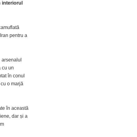
 interiorul
 camuflată
 Iran pentru a
n arsenalul
ă cu un
tat în conul
, cu o marjă
ate în această
iene, dar și a
em