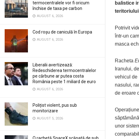
termocentralele vor fi oricum
balistice 
închise de taxa pe carbon
teritoriulu
AUGUST 6, 2026
Potrivit vi
Cod roșu de caniculă în Europa
într-un cam
AUGUST 6, 2026
masca echi
Racheta
E
Liberalii avertizează:
Iranului, d
Redeschiderea termocentralelor
pe cărbune ar putea costa
vehicul de
România peste 1 miliard de euro
nasului, ra
AUGUST 6, 2026
de eroare d
Polițist violent, pus sub
Operațiunea
monitorizare
săptămână, 
AUGUST 5, 2026
unor siste
comparabil
O rachetă SpaceX scăpată de sub