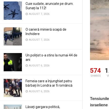
Cuie sudate, aruncate pe drum.
Sunați la 112!
AUGUST 7, 2026
O carieră minieră scapă de
închidere
AUGUST 7, 2026
Un polițist s-a stins la numai 44 de
ani
AUGUST 6, 2026
574
1
SHARES
V
Femeia care a înjunghiat patru
bărbați în Londra ar fi româncă
AUGUST 6, 2026
Tensiunile
israeliene
Lăsați gargara politică,