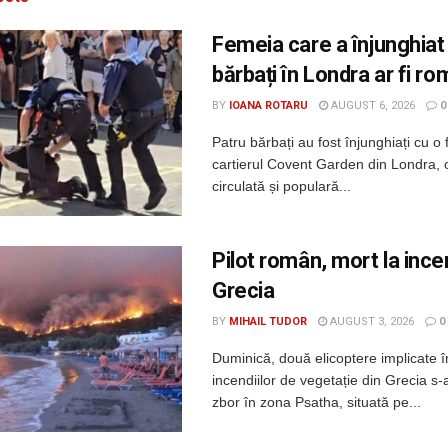
Femeia care a înjunghiat
bărbați în Londra ar fi r
BY
IOANA ROTARU
AUGUST 6, 2026
0
Patru bărbați au fost înjunghiați cu o 
cartierul Covent Garden din Londra, 
circulată și populară...
Pilot român, mort la incen
Grecia
BY
MIHAIL TUDOR
AUGUST 3, 2026
0
Duminică, două elicoptere implicate î
incendiilor de vegetație din Grecia s-a
zbor în zona Psatha, situată pe...