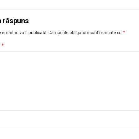
n răspuns
*
 email nu va fi publicată.
Câmpurile obligatorii sunt marcate cu
*
u