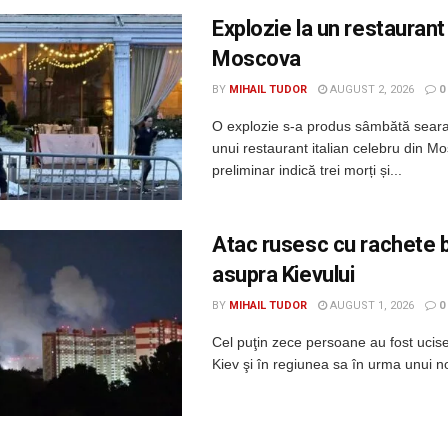
Explozie la un restaurant
Moscova
BY
MIHAIL TUDOR
AUGUST 2, 2026
0
O explozie s-a produs sâmbătă seara
unui restaurant italian celebru din Mo
preliminar indică trei morți și...
Atac rusesc cu rachete b
asupra Kievului
BY
MIHAIL TUDOR
AUGUST 1, 2026
0
Cel puţin zece persoane au fost ucis
Kiev şi în regiunea sa în urma unui no