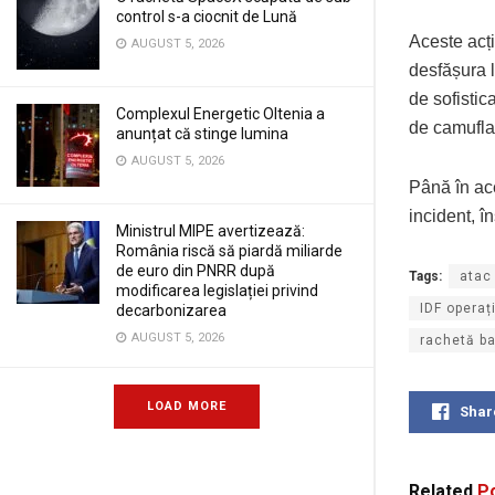
control s-a ciocnit de Lună
Aceste acți
AUGUST 5, 2026
desfășura l
de sofistic
Complexul Energetic Oltenia a
de camufla
anunțat că stinge lumina
AUGUST 5, 2026
Până în ace
incident, î
Ministrul MIPE avertizează:
România riscă să piardă miliarde
de euro din PNRR după
Tags:
atac 
modificarea legislației privind
IDF operaț
decarbonizarea
AUGUST 5, 2026
rachetă b
LOAD MORE
Shar
Related
Po