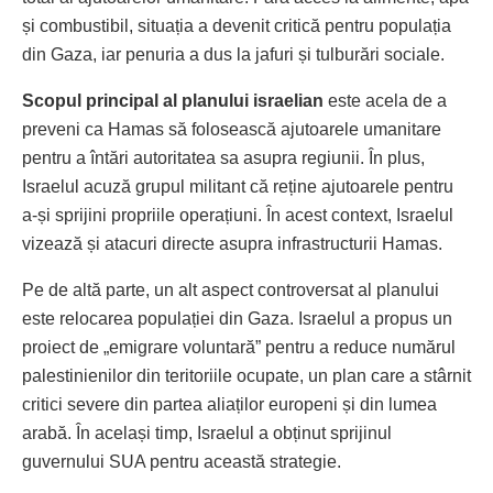
și combustibil, situația a devenit critică pentru populația
din Gaza, iar penuria a dus la jafuri și tulburări sociale.
Scopul principal al planului israelian
este acela de a
preveni ca Hamas să folosească ajutoarele umanitare
pentru a întări autoritatea sa asupra regiunii. În plus,
Israelul acuză grupul militant că reține ajutoarele pentru
a-și sprijini propriile operațiuni. În acest context, Israelul
vizează și atacuri directe asupra infrastructurii Hamas.
Pe de altă parte, un alt aspect controversat al planului
este relocarea populației din Gaza. Israelul a propus un
proiect de „emigrare voluntară” pentru a reduce numărul
palestinienilor din teritoriile ocupate, un plan care a stârnit
critici severe din partea aliaților europeni și din lumea
arabă. În același timp, Israelul a obținut sprijinul
guvernului SUA pentru această strategie.