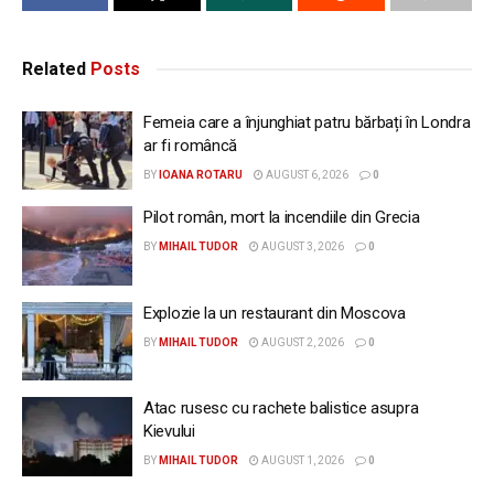
Related
Posts
Femeia care a înjunghiat patru bărbați în Londra
ar fi româncă
BY
IOANA ROTARU
AUGUST 6, 2026
0
Pilot român, mort la incendiile din Grecia
BY
MIHAIL TUDOR
AUGUST 3, 2026
0
Explozie la un restaurant din Moscova
BY
MIHAIL TUDOR
AUGUST 2, 2026
0
Atac rusesc cu rachete balistice asupra
Kievului
BY
MIHAIL TUDOR
AUGUST 1, 2026
0