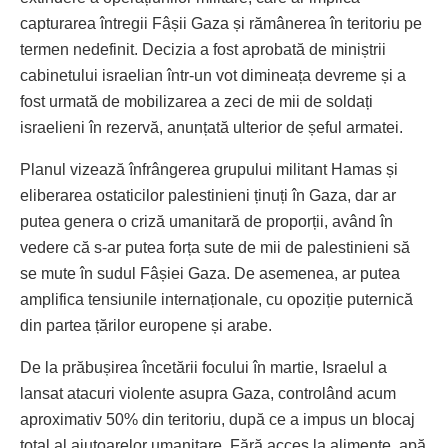
capturarea întregii Fâșii Gaza și rămânerea în teritoriu pe
termen nedefinit. Decizia a fost aprobată de miniștrii
cabinetului israelian într-un vot dimineața devreme și a
fost urmată de mobilizarea a zeci de mii de soldați
israelieni în rezervă, anunțată ulterior de șeful armatei.
Planul vizează înfrângerea grupului militant Hamas și
eliberarea ostaticilor palestinieni ținuți în Gaza, dar ar
putea genera o criză umanitară de proporții, având în
vedere că s-ar putea forța sute de mii de palestinieni să
se mute în sudul Fâșiei Gaza. De asemenea, ar putea
amplifica tensiunile internaționale, cu opoziție puternică
din partea țărilor europene și arabe.
De la prăbușirea încetării focului în martie, Israelul a
lansat atacuri violente asupra Gaza, controlând acum
aproximativ 50% din teritoriu, după ce a impus un blocaj
total al ajutoarelor umanitare. Fără acces la alimente, apă