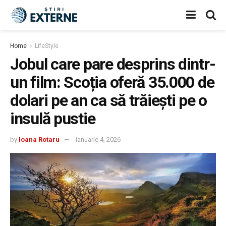
Home
LifeStyle
Jobul care pare desprins dintr-
un film: Scoția oferă 35.000 de
dolari pe an ca să trăiești pe o
insulă pustie
by
Ioana Rotaru
ianuarie 4, 2026