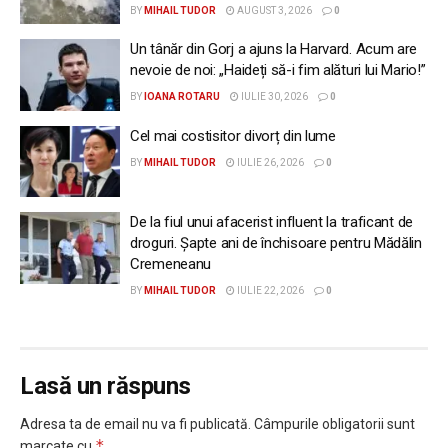
BY
MIHAIL TUDOR
AUGUST 3, 2026
0
Un tânăr din Gorj a ajuns la Harvard. Acum are
nevoie de noi: „Haideți să-i fim alături lui Mario!”
BY
IOANA ROTARU
IULIE 30, 2026
0
Cel mai costisitor divorț din lume
BY
MIHAIL TUDOR
IULIE 26, 2026
0
De la fiul unui afacerist influent la traficant de
droguri. Șapte ani de închisoare pentru Mădălin
Cremeneanu
BY
MIHAIL TUDOR
IULIE 22, 2026
0
Lasă un răspuns
Adresa ta de email nu va fi publicată.
Câmpurile obligatorii sunt
*
marcate cu