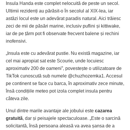
Insula Handa este complet nelocuită de peste un secol.
Ultimii rezidenți au părăsit-o în secolul al XIX-lea, iar
astăzi locul este un adevărat paradis natural. Aici trăiesc
zeci de mii de păsări marine, inclusiv puflini și kittiwake,
iar de pe țărm pot fi observate frecvent balene și rechini
inofensivi.
„Insula este cu adevărat pustie. Nu există magazine, iar
cel mai apropiat sat este Scourie, unde locuiesc
aproximativ 200 de oameni”, povestește o utilizatoare de
TikTok cunoscută sub numele @chuzhozemka1. Accesul
pe continent se face cu barca, în aproximativ zece minute,
însă condițiile meteo pot izola complet insula pentru
câteva zile.
Unul dintre marile avantaje ale jobului este
cazarea
gratuită
, dar și peisajele spectaculoase. „Este o sarcină
solicitantă, însă persoana aleasă va avea șansa de a