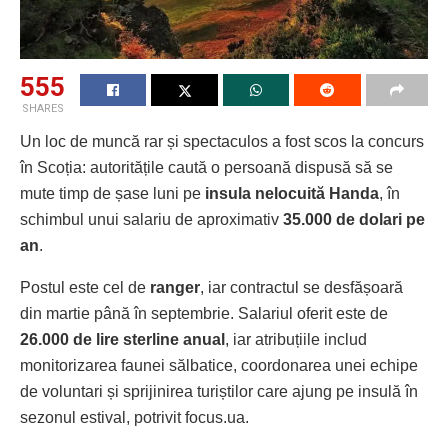
555
SHARES
Un loc de muncă rar și spectaculos a fost scos la concurs
în Scoția: autoritățile caută o persoană dispusă să se
mute timp de șase luni pe
insula nelocuită Handa
, în
schimbul unui salariu de aproximativ
35.000 de dolari pe
an
.
Postul este cel de
ranger
, iar contractul se desfășoară
din martie până în septembrie. Salariul oferit este de
26.000 de lire sterline anual
, iar atribuțiile includ
monitorizarea faunei sălbatice, coordonarea unei echipe
de voluntari și sprijinirea turiștilor care ajung pe insulă în
sezonul estival, potrivit focus.ua.