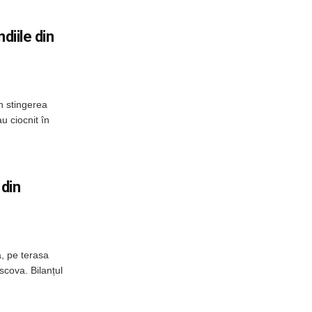
diile din
n stingerea
u ciocnit în
 din
, pe terasa
scova. Bilanțul