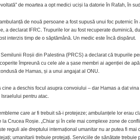
evoltată” de moartea a opt medici uciși la datorie în Rafah, în su
ambulanță de nouă persoane a fost supusă unui foc puternic în
e, a declarat IFRC. Trupurile lor au fost recuperate duminică, d
ost interzis timp de o săptămână. Un medic este încă dispărut.
Semilunii Roșii din Palestina (PRCS) a declarat că trupurile per
coperite împreună cu cele ale a șase membri ai agenției de apăr
condusă de Hamas, și a unui angajat al ONU.
 cine a deschis focul asupra convoiului – dar Hamas a dat vina
Israelului pentru atac.
embleme care ar fi trebuit să-i protejeze; ambulanțele lor erau cl
 la Crucea Roșie. „Chiar și în cele mai complexe zone de conflic
ste reguli ale dreptului internațional umanitar nu ar putea fi mai cl
ejați; umanitarii trebuie protejați. Serviciile de sănătate trebuie 