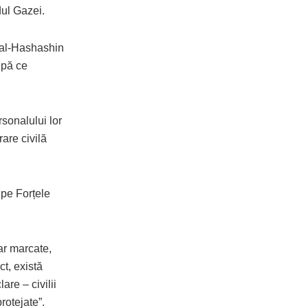
dul Gazei.
 al-Hashashin
upă ce
sonalului lor
are civilă
 pe Forțele
ar marcate,
t, există
are – civilii
protejate”.