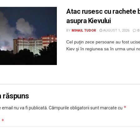
Atac rusesc cu rachete b
asupra Kievului
BY
MIHAIL TUDOR
AUGUST 1, 2026
0
Cel puţin zece persoane au fost ucis
Kiev şi în regiunea sa în urma unui no
n răspuns
*
 email nu va fi publicată.
Câmpurile obligatorii sunt marcate cu
*
u