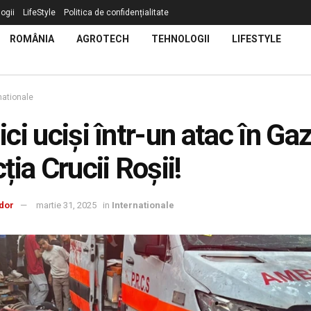
ogii
LifeStyle
Politica de confidențialitate
ROMÂNIA
AGROTECH
TEHNOLOGII
LIFESTYLE
nationale
ci uciși într-un atac în Ga
ția Crucii Roșii!
dor
martie 31, 2025
in
Internationale