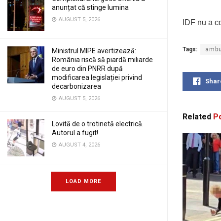
anunțat că stinge lumina
AUGUST 5, 2026
IDF nu a co
Tags:
ambu
Ministrul MIPE avertizează:
România riscă să piardă miliarde
de euro din PNRR după
modificarea legislației privind
Shar
decarbonizarea
AUGUST 5, 2026
Related
Po
Lovită de o trotinetă electrică.
Autorul a fugit!
AUGUST 4, 2026
LOAD MORE