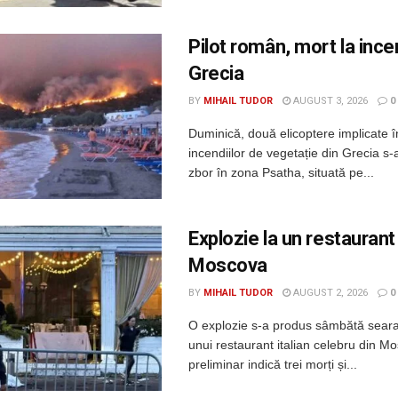
Pilot român, mort la incen
Grecia
BY
MIHAIL TUDOR
AUGUST 3, 2026
0
Duminică, două elicoptere implicate î
incendiilor de vegetație din Grecia s-a
zbor în zona Psatha, situată pe...
Explozie la un restaurant
Moscova
BY
MIHAIL TUDOR
AUGUST 2, 2026
0
O explozie s-a produs sâmbătă seara
unui restaurant italian celebru din Mo
preliminar indică trei morți și...