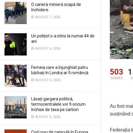
O carieră minieră scapă de
închidere
AUGUST 7, 2026
Un polițist s-a stins la numai 44 de
ani
AUGUST 6, 2026
Femeia care a înjunghiat patru
503
1
bărbați în Londra ar fi româncă
SHARES
V
AUGUST 6, 2026
Lăsați gargara politică,
termocentralele vor fi oricum
Au fost mai
închise de taxa pe carbon
susținând c
AUGUST 6, 2026
Federația 
Cod roșu de caniculă în Europa