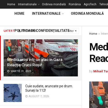
Home
Internationale
Ordinea mondială
România
AgroTech
Tehnol
HOME
INTERNATIONALE
ORDINEA MONDIALĂ
POLITICA DE CONFIDENȚIALITATE
LATEST
TRENDING
Filter
Home
Inter
Medi
Reac
Medici uciși într-un atac în Gaza.
Reacția Crucii Roșii!
by
Mihail Tu
MARTIE 31, 2025
Cuie sudate, aruncate pe drum.
Sunați la 112!
AUGUST 7, 2026