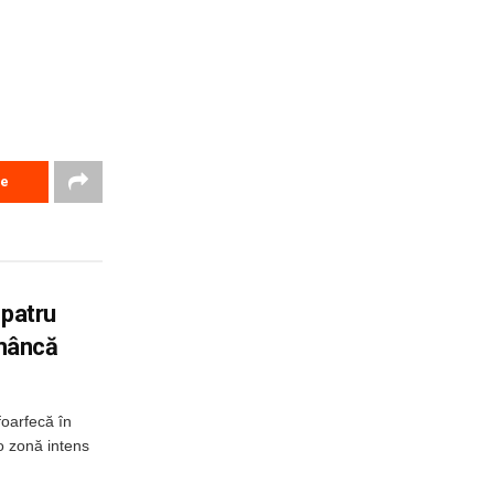
re
 patru
omâncă
foarfecă în
o zonă intens