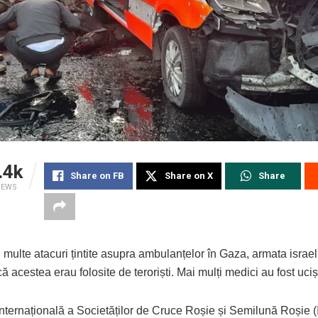
.4k
Share on FB
Share on X
Share
IEWS
 multe atacuri țintite asupra ambulanțelor în Gaza, armata israe
ă acestea erau folosite de teroriști. Mai mulți medici au fost uciș
Internațională a Societăților de Cruce Roșie și Semilună Roșie 