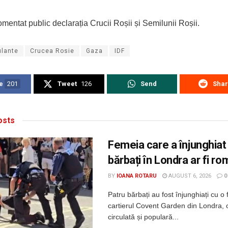
mentat public declarația Crucii Roșii și Semilunii Roșii.
lante
Crucea Rosie
Gaza
IDF
e
201
Tweet
126
Send
Sha
sts
Femeia care a înjunghiat
bărbați în Londra ar fi r
BY
IOANA ROTARU
AUGUST 6, 2026
0
Patru bărbați au fost înjunghiați cu o 
cartierul Covent Garden din Londra, 
circulată și populară...