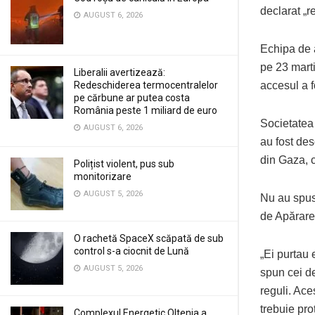
declarat „r
AUGUST 6, 2026
Echipa de 
pe 23 marti
Liberalii avertizează:
Redeschiderea termocentralelor
accesul a f
pe cărbune ar putea costa
România peste 1 miliard de euro
Societatea 
AUGUST 6, 2026
au fost des
din Gaza, 
Polițist violent, pus sub
monitorizare
AUGUST 5, 2026
Nu au spus
de Apărare 
O rachetă SpaceX scăpată de sub
control s-a ciocnit de Lună
„Ei purtau 
AUGUST 5, 2026
spun cei de
reguli. Ace
trebuie prot
Complexul Energetic Oltenia a