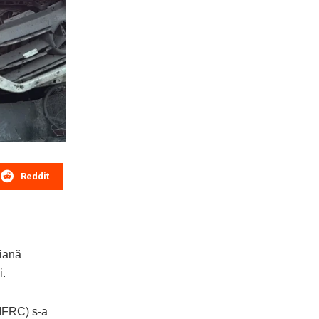
Reddit
liană
i.
(IFRC) s-a