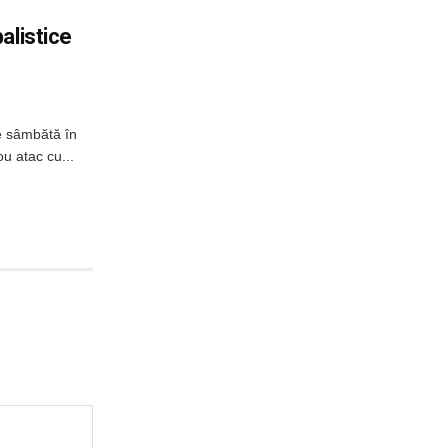
alistice
e sâmbătă în
u atac cu...