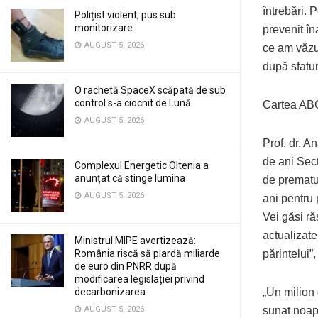
întrebări. 
Polițist violent, pus sub
monitorizare
prevenit în
AUGUST 5, 2026
ce am văzu
după sfatur
O rachetă SpaceX scăpată de sub
control s-a ciocnit de Lună
Cartea ABC
AUGUST 5, 2026
Prof. dr. A
de ani Secț
Complexul Energetic Oltenia a
anunțat că stinge lumina
de prematur
AUGUST 5, 2026
ani pentru 
Vei găsi ră
actualizate
Ministrul MIPE avertizează:
România riscă să piardă miliarde
părintelui”
de euro din PNRR după
modificarea legislației privind
decarbonizarea
„Un milion
AUGUST 5, 2026
sunat noap