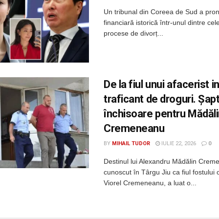
Un tribunal din Coreea de Sud a pron
financiară istorică într-unul dintre ce
procese de divorț...
De la fiul unui afacerist i
traficant de droguri. Șap
închisoare pentru Mădăl
Cremeneanu
BY
MIHAIL TUDOR
IULIE 22, 2026
0
Destinul lui Alexandru Mădălin Crem
cunoscut în Târgu Jiu ca fiul fostului
Viorel Cremeneanu, a luat o...