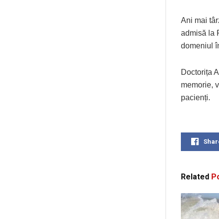
Ani mai târ
admisă la 
domeniul în
Doctorița A
memorie, v
pacienți.
Shar
Related
Po