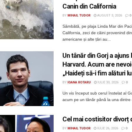
Canin din California
BY
MIHAIL TUDOR
AUGUST 3, 2026
0
Sâmbătă, pe plaja Linda Mar din Paci
California, zeci de câini provenind di
americane și alte țări au...
Un tânăr din Gorj a ajuns 
Harvard. Acum are nevoie
„Haideți să-i fim alături lu
BY
IOANA ROTARU
IULIE 30, 2026
0
Un vis început sub cerul înstelat al Go
acum pe un tânăr până la una dintre 
Cel mai costisitor divorț
BY
MIHAIL TUDOR
IULIE 26, 2026
0