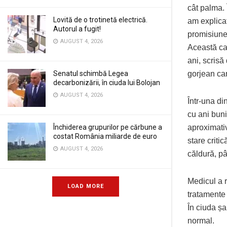
cât palma. 
Lovită de o trotinetă electrică.
am explicat
Autorul a fugit!
promisiunea
AUGUST 4, 2026
Această car
ani, scrisă
Senatul schimbă Legea
gorjean car
decarbonizării, în ciuda lui Bolojan
AUGUST 4, 2026
Într-una di
cu ani buni
Închiderea grupurilor pe cărbune a
aproximativ
costat România miliarde de euro
stare criti
AUGUST 4, 2026
căldură, pâ
Medicul a r
LOAD MORE
tratamente 
În ciuda șa
normal.