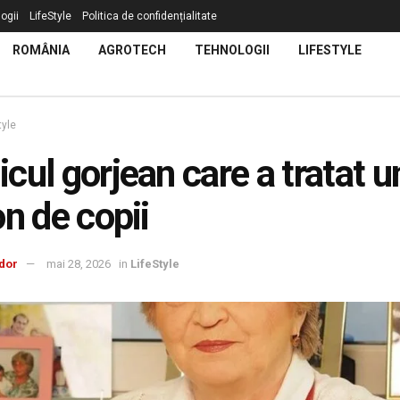
ogii
LifeStyle
Politica de confidențialitate
ROMÂNIA
AGROTECH
TEHNOLOGII
LIFESTYLE
tyle
cul gorjean care a tratat u
on de copii
dor
mai 28, 2026
in
LifeStyle