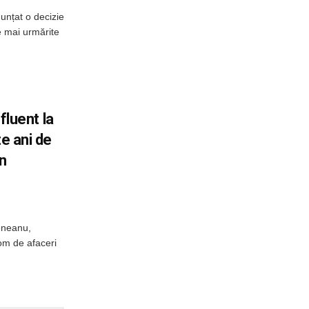
unțat o decizie
le mai urmărite
nfluent la
te ani de
in
eneanu,
 om de afaceri