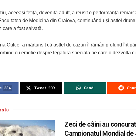
ziu, aceeași fetiță, devenită adult, a reușit o performanță remarca
Facultatea de Medicină din Craiova, continuându-și astfel drumu
 care a fost salvată.
na Culcer a mărturisit că astfel de cazuri îi rămân profund întipăr
orbind cu emoție despre legătura specială pe care o dezvoltă cu
e
334
Tweet
209
Send
Sha
sts
Zeci de câini au concurat
Campionatul Mondial de 