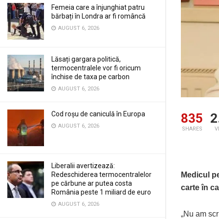
Femeia care a înjunghiat patru
bărbați în Londra ar fi româncă
AUGUST 6, 2026
Lăsați gargara politică,
termocentralele vor fi oricum
închise de taxa pe carbon
AUGUST 6, 2026
Cod roșu de caniculă în Europa
835
2
AUGUST 6, 2026
SHARES
V
Liberalii avertizează:
Redeschiderea termocentralelor
Medicul pe
pe cărbune ar putea costa
carte în c
România peste 1 miliard de euro
AUGUST 6, 2026
„Nu am scri