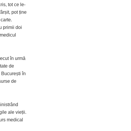
s, tot ce le-
rșit, pot ține
 carte.
u primii doi
s medicul
recut în urmă
utate de
 București în
 surse de
ministrând
le ale vieții.
curs medical