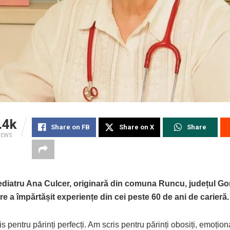
.4k
Share on FB
Share on X
Share
IEWS
diatru Ana Culcer, originară din comuna Runcu, județul Gorj
are a împărtășit experiențe din cei peste 60 de ani de carieră.
s pentru părinți perfecți. Am scris pentru părinți obosiți, emoționa