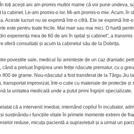
În toți acești ani am promis multor mame că voi pune undeva, scri
 la cabinet. Le-am promis-o lor. Mi-am promis-o mie. Acum, în sfâ
. Aceste lucruri nu se exprimă într-o cifră. Ele se exprimă într-o
te este pentru toate fricile. Mai mari sau mai mici. O hartă pentr
 din experiența mea de 60 de ani în spital și cabinet”, a transmi
e oferă consultații și acum la cabinetul său de la Dobrița.
ntre poveștile sale, medicul își amintește de un caz dramatic pet
, când a preluat îngrijirea unei fetițe născute prematur, cu o gre
 800 de grame. Nou-născutul a fost transferat de la Târgu Jiu la
că, transportat improvizat, într-o cutie cu materiale de protecție și
nă la unitatea medicală unde a putut primi îngrijiri specializate.
elatat că a intervenit imediat, internând copilul în incubator, ad
și susținându-i funcțiile vitale în primele momente extrem de fragi
nselor reduse, micuța pacientă a supraviețuit și a urmat un par