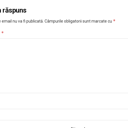
n răspuns
*
 email nu va fi publicată.
Câmpurile obligatorii sunt marcate cu
*
u