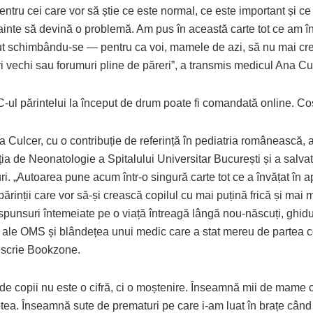
Pentru cei care vor să știe ce este normal, ce este important și ce 
ainte să devină o problemă. Am pus în această carte tot ce am în
t schimbându-se — pentru ca voi, mamele de azi, să nu mai creș
i vechi sau forumuri pline de păreri”, a transmis medicul Ana Cu
-ul părintelui la început de drum poate fi comandată online. Cos
na Culcer, cu o contribuție de referință în pediatria românească,
ia de Neonatologie a Spitalului Universitar București și a salvat
i. „Autoarea pune acum într-o singură carte tot ce a învățat în 
părinții care vor să-și crească copilul cu mai puțină frică și mai 
spunsuri întemeiate pe o viață întreagă lângă nou-născuți, ghidu
 ale OMS și blândețea unui medic care a stat mereu de partea co
, scrie Bookzone.
 de copii nu este o cifră, ci o moștenire. Înseamnă mii de mame
tea. Înseamnă sute de prematuri pe care i-am luat în brațe cân