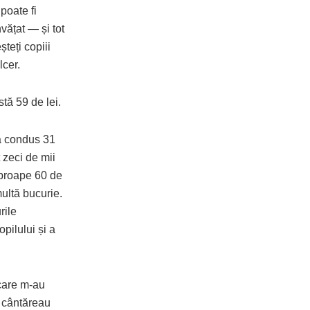
poate fi
vățat — și tot
teți copiii
lcer.
tă 59 de lei.
 a condus 31
 zeci de mii
aproape 60 de
multă bucurie.
rile
pilului și a
 care m-au
d cântăreau