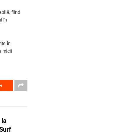
bilă, fiind
l în
ite în
 micii
re
 la
Surf