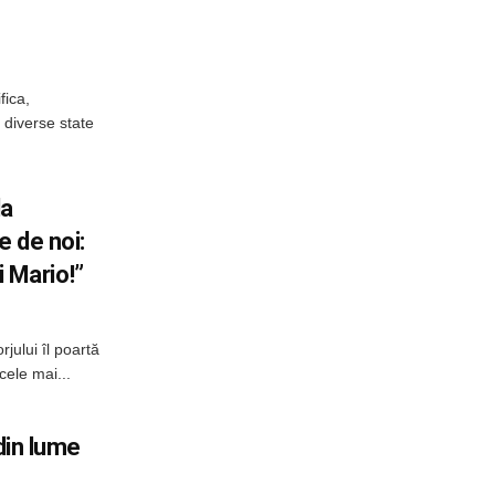
fica,
n diverse state
la
 de noi:
i Mario!”
rjului îl poartă
cele mai...
 din lume