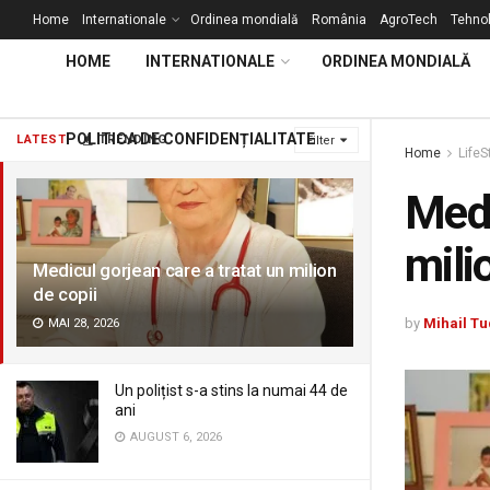
Home
Internationale
Ordinea mondială
România
AgroTech
Tehnol
HOME
INTERNATIONALE
ORDINEA MONDIALĂ
POLITICA DE CONFIDENȚIALITATE
LATEST
TRENDING
Filter
Home
LifeS
Medi
mili
Medicul gorjean care a tratat un milion
de copii
by
Mihail Tu
MAI 28, 2026
Un polițist s-a stins la numai 44 de
ani
AUGUST 6, 2026