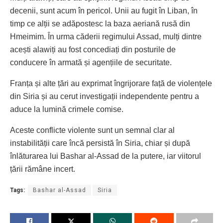
decenii, sunt acum în pericol. Unii au fugit în Liban, în
timp ce alții se adăpostesc la baza aeriană rusă din
Hmeimim. În urma căderii regimului Assad, mulți dintre
acești alawiți au fost concediați din posturile de
conducere în armată și agențiile de securitate.
Franța și alte țări au exprimat îngrijorare față de violențele
din Siria și au cerut investigații independente pentru a
aduce la lumină crimele comise.
Aceste conflicte violente sunt un semnal clar al
instabilității care încă persistă în Siria, chiar și după
înlăturarea lui Bashar al-Assad de la putere, iar viitorul
țării rămâne incert.
Tags:
Bashar al-Assad
Siria