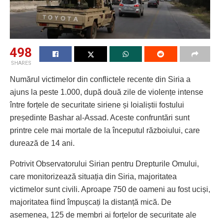
498
SHARES
Numărul victimelor din conflictele recente din Siria a
ajuns la peste 1.000, după două zile de violențe intense
între forțele de securitate siriene și loialiștii fostului
președinte Bashar al-Assad. Aceste confruntări sunt
printre cele mai mortale de la începutul războiului, care
durează de 14 ani.
Potrivit Observatorului Sirian pentru Drepturile Omului,
care monitorizează situația din Siria, majoritatea
victimelor sunt civili. Aproape 750 de oameni au fost uciși,
majoritatea fiind împușcați la distanță mică. De
asemenea, 125 de membri ai forțelor de securitate ale