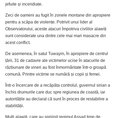
jefuite și incendiate.
Zeci de oameni au fugit în zonele montane din apropiere
pentru a scăpa de violențe. Potrivit unui lider al
Observatorului, aceste atacuri împotriva civililor alawiți
sunt considerate una dintre cele mai mari masacre din
acest conflict.
De asemenea, în satul Tuwaym, în apropiere de centrul
țării, 31 de cadavre ale victimelor ucise în atacurile de
răzbunare de vineri au fost înmormântate într-o groapă
comună. Printre victime se numără și copii și femei.
Într-o încercare de a recăpăta controlul, guvernul sirian a
închis drumurile care duc spre regiunea de coastă, iar
autoritățile au declarat că sunt în proces de restabilire a
stabilității.
Mulți alawiți, care au sprijinit regimul Assad timp de