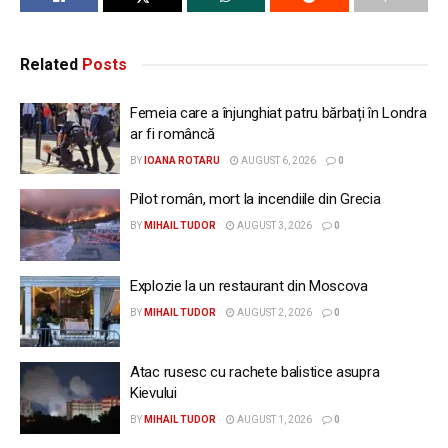
Related
Posts
Femeia care a înjunghiat patru bărbați în Londra
ar fi româncă
BY
IOANA ROTARU
AUGUST 6, 2026
0
Pilot român, mort la incendiile din Grecia
BY
MIHAIL TUDOR
AUGUST 3, 2026
0
Explozie la un restaurant din Moscova
BY
MIHAIL TUDOR
AUGUST 2, 2026
0
Atac rusesc cu rachete balistice asupra
Kievului
BY
MIHAIL TUDOR
AUGUST 1, 2026
0