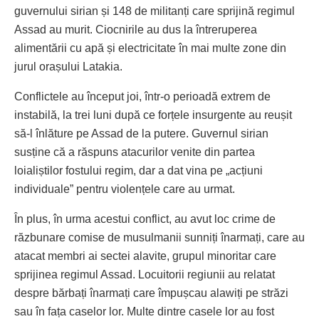
guvernului sirian și 148 de militanți care sprijină regimul
Assad au murit. Ciocnirile au dus la întreruperea
alimentării cu apă și electricitate în mai multe zone din
jurul orașului Latakia.
Conflictele au început joi, într-o perioadă extrem de
instabilă, la trei luni după ce forțele insurgente au reușit
să-l înlăture pe Assad de la putere. Guvernul sirian
susține că a răspuns atacurilor venite din partea
loialiștilor fostului regim, dar a dat vina pe „acțiuni
individuale” pentru violențele care au urmat.
În plus, în urma acestui conflict, au avut loc crime de
răzbunare comise de musulmanii sunniți înarmați, care au
atacat membri ai sectei alavite, grupul minoritar care
sprijinea regimul Assad. Locuitorii regiunii au relatat
despre bărbați înarmați care împușcau alawiți pe străzi
sau în fața caselor lor. Multe dintre casele lor au fost