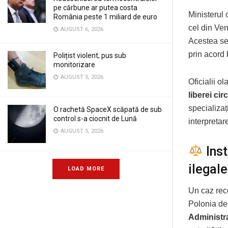
pe cărbune ar putea costa
Ministerul 
România peste 1 miliard de euro
cel din Ve
AUGUST 6, 2026
Acestea s
prin acord b
Polițist violent, pus sub
monitorizare
AUGUST 5, 2026
Oficialii o
liberei ci
specializaț
O rachetă SpaceX scăpată de sub
control s-a ciocnit de Lună
interpretar
AUGUST 5, 2026
Inst
ilegale
LOAD MORE
Un caz rec
Polonia deș
Administra