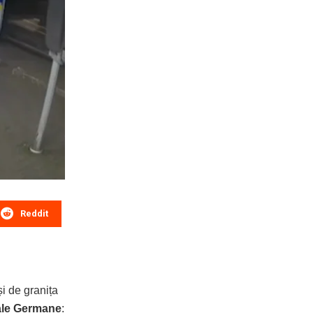
Reddit
și de granița
rale Germane
: