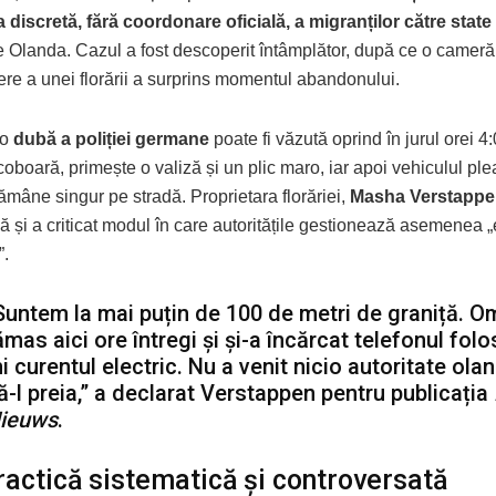
 discretă, fără coordonare oficială, a migranților către state
re Olanda. Cazul a fost descoperit întâmplător, după ce o cameră
re a unei florării a surprins momentul abandonului.
 o
dubă a poliției germane
poate fi văzută oprind în jurul orei 4
oboară, primește o valiză și un plic maro, iar apoi vehiculul ple
ămâne singur pe stradă. Proprietara florăriei,
Masha Verstapp
ă și a criticat modul în care autoritățile gestionează asemenea „
”.
Suntem la mai puțin de 100 de metri de graniță. O
ămas aici ore întregi și și-a încărcat telefonul fol
i curentul electric. Nu a venit nicio autoritate ol
ă-l preia,” a declarat Verstappen pentru publicația
ieuws
.
actică sistematică și controversată