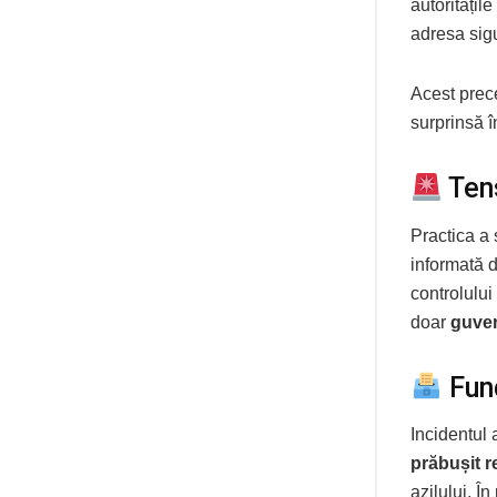
autoritățil
adresa sigu
Acest prece
surprinsă î
Tens
Practica a s
informată 
controlului
doar
guver
Fund
Incidentul 
prăbușit r
azilului. Î