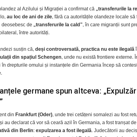
olandez al Azilului și Migrației a confirmat că
„transferurile la r
nlo,
au loc de ani de zile
, fără ca autoritățile olandeze locale să 
e deosebesc de
„transferurile la cald”
, în care migranții sunt pr
ilateral, între autorități.
landezi susțin că,
deși controversată, practica nu este ilegală
î
rculații din spațiul Schengen
, unde nu există frontiere externe. 
i în drepturile omului și instanțele din Germania încep să conte
e.
anțele germane spun altceva: „Expulzări
”
ent din
Frankfurt (Oder)
, unde trei cetățeni somalezi au fost retu
i au declarat că vor să ceară azil în Germania, a fost tranșat d
tivă din Berlin
:
expulzarea a fost ilegală
. Judecătorii au deci