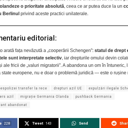
 olandeze o prioritate absolută
, ceea ce ar putea duce la un
co
 Berlinul
privind aceste practici unilaterale.
ntariu editorial:
o arată fața nevăzută a „cooperării Schengen”:
statul de drept 
tele sunt interpretate selectiv
, iar drepturile omului devin cola
și ale fricii de „valuri migratorii”. A abandona un om în întuneric, 
ă state europene, nu e doar o problemă juridică — este o rușine
espolizei transfer la rece
drepturi azil UE
expulzări ilegale Sc
ers azil
migrație Germania Olanda
pushback Germania
rant abandonat
e
228
Tweet
143
Send
Sha