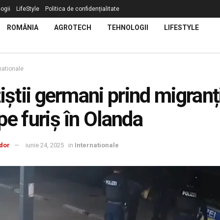
ogii
LifeStyle
Politica de confidențialitate
ROMÂNIA
AGROTECH
TEHNOLOGII
LIFESTYLE
nationale
țiștii germani prind migranți
pe furiș în Olanda
dor
iunie 24, 2025
in
Internationale