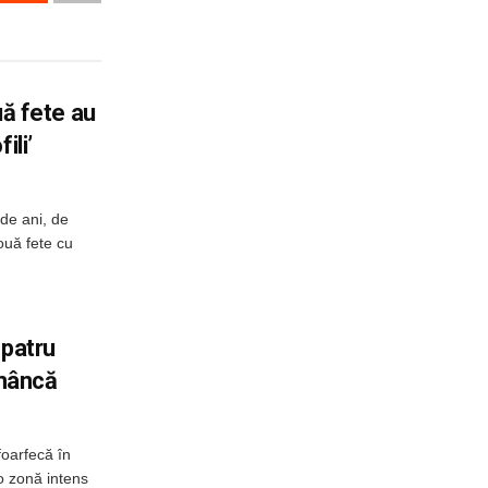
ouă fete au
ili’
de ani, de
două fete cu
 patru
omâncă
foarfecă în
o zonă intens