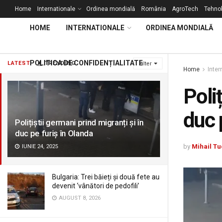
Home
Internationale
Ordinea mondială
România
AgroTech
Tehnol
HOME
INTERNATIONALE
ORDINEA MONDIALĂ
POLITICA DE CONFIDENȚIALITATE
LATEST
TRENDING
Filter
Home
Inter
Poli
duc 
Polițiștii germani prind migranți și în
duc pe furiș în Olanda
by
Mihail Tu
IUNIE 24, 2025
Bulgaria: Trei băieți și două fete au
devenit ‘vânători de pedofili’
AUGUST 8, 2026