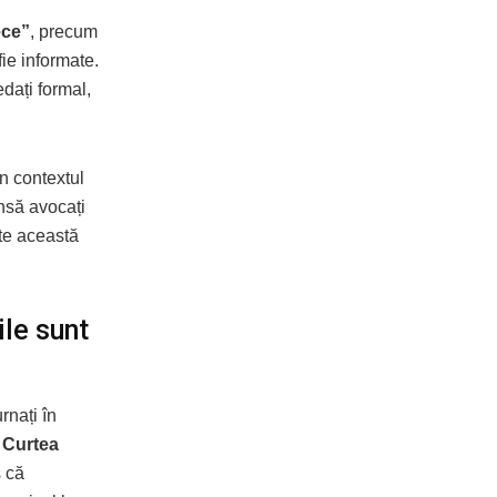
ece”
, precum
fie informate.
edați formal,
n contextul
Însă avocați
ste această
le sunt
rnați în
e
Curtea
s că