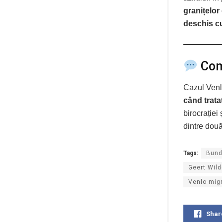
granițelor
deschis cu
Come
Cazul Venl
când trata
birocrației 
dintre dou
Tags:
Bund
Geert Wild
Venlo mig
Shar