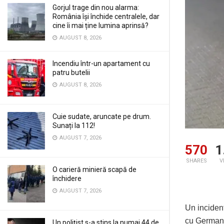
Gorjul trage din nou alarma:
România își închide centralele, dar
cine îi mai ține lumina aprinsă?
AUGUST 8, 2026
Incendiu într-un apartament cu
patru butelii
AUGUST 8, 2026
Cuie sudate, aruncate pe drum.
Sunați la 112!
AUGUST 7, 2026
570
1
SHARES
V
O carieră minieră scapă de
închidere
AUGUST 7, 2026
Un incident
cu Germani
Un polițist s-a stins la numai 44 de