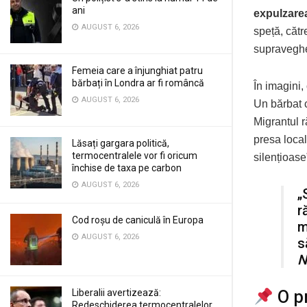
ani
expulzarea
AUGUST 6, 2026
speță, căt
supraveghe
Femeia care a înjunghiat patru
bărbați în Londra ar fi româncă
În imagini,
AUGUST 6, 2026
Un bărbat c
Migrantul r
presa local
Lăsați gargara politică,
termocentralele vor fi oricum
silențioase
închise de taxa pe carbon
AUGUST 6, 2026
„
r
Cod roșu de caniculă în Europa
m
AUGUST 6, 2026
s
N
Liberalii avertizează:
O pr
Redeschiderea termocentralelor