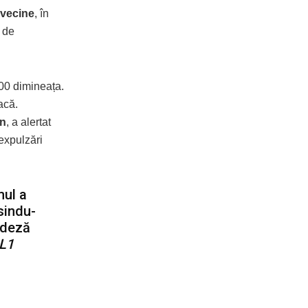
 vecine
, în
 de
:00 dimineața.
acă.
en
, a alertat
expulzări
mul a
osindu-
andeză
L1