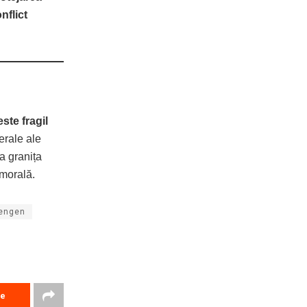
nflict
este fragil
terale ale
la granița
 morală.
hengen
re