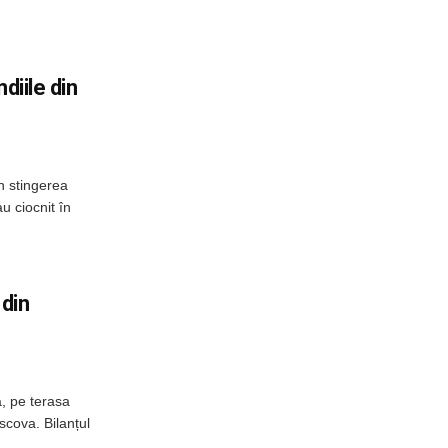
diile din
n stingerea
u ciocnit în
 din
, pe terasa
scova. Bilanțul