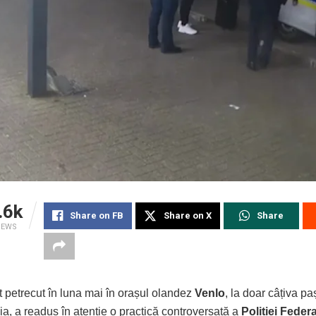
.6k
Share on FB
Share on X
Share
IEWS
 petrecut în luna mai în orașul olandez
Venlo
, la doar câțiva pa
a, a readus în atenție o practică controversată a
Poliției Fede