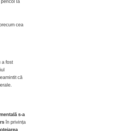
pericol la
i precum cea
 a fost
iul
reamintit că
erale.
amentală s-a
rs
în privința
otejarea