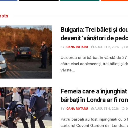
sts
Bulgaria: Trei băieți și d
devenit ‘vânători de pedof
BY
IOANA ROTARU
AUGUST 8, 2026
0
Uciderea unui bărbat în vârstă de 37 
către cinci adolescenţi, trei băieţi şi 
vârste...
Femeia care a înjunghiat
bărbați în Londra ar fi r
BY
IOANA ROTARU
AUGUST 6, 2026
0
Patru bărbați au fost înjunghiați cu o 
cartierul Covent Garden din Londra, 