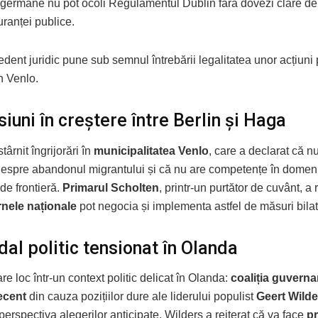
e germane nu pot ocoli Regulamentul Dublin fără dovezi clare de 
ranței publice.
dent juridic pune sub semnul întrebării legalitatea unor acțiun
n Venlo.
iuni în creștere între Berlin și Haga
târnit îngrijorări în
municipalitatea Venlo
, care a declarat că nu
despre abandonul migrantului și că nu are competențe în domen
 de frontieră.
Primarul Scholten
, printr-un purtător de cuvânt, a 
nele naționale
pot negocia și implementa astfel de măsuri bilat
al politic tensionat în Olanda
are loc într-un context politic delicat în Olanda:
coaliția guvern
ecent
din cauza pozițiilor dure ale liderului populist
Geert Wilde
n perspectiva alegerilor anticipate, Wilders a reiterat că va face
pr