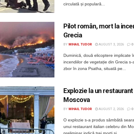
circulată și populară...
Pilot român, mort la incen
Grecia
BY
MIHAIL TUDOR
AUGUST 3, 2026
0
Duminică, două elicoptere implicate î
incendiilor de vegetație din Grecia s-a
zbor în zona Psatha, situată pe...
Explozie la un restaurant
Moscova
BY
MIHAIL TUDOR
AUGUST 2, 2026
0
O explozie s-a produs sâmbătă seara
unui restaurant italian celebru din Mo
preliminar indică trei morți și...