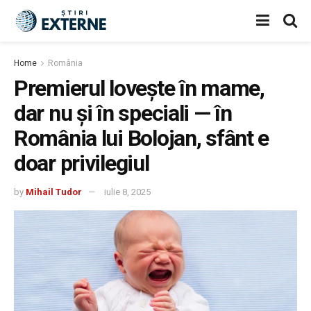
Home
România
Premierul lovește în mame,
dar nu și în speciali — în
România lui Bolojan, sfânt e
doar privilegiul
by
Mihail Tudor
iulie 8, 2025