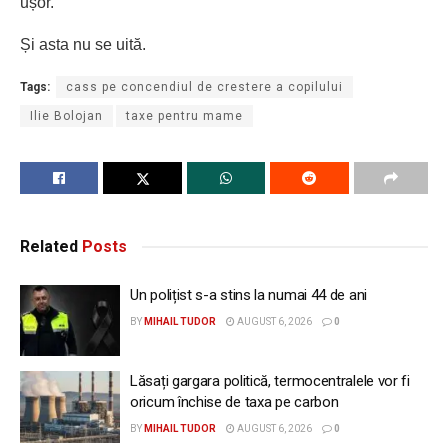
ușor.
Și asta nu se uită.
Tags:
cass pe concendiul de crestere a copilului
Ilie Bolojan
taxe pentru mame
Related
Posts
Un polițist s-a stins la numai 44 de ani
BY
MIHAIL TUDOR
AUGUST 6, 2026
0
Lăsați gargara politică, termocentralele vor fi
oricum închise de taxa pe carbon
BY
MIHAIL TUDOR
AUGUST 6, 2026
0