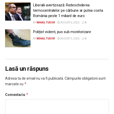
Liberalii avertizează: Redeschiderea
termocentralelor pe cărbune ar putea costa
România peste 1 miliard de euro
BY
MIHAIL TUDOR
AUGUST 6, 2026
0
Polițist violent, pus sub monitorizare
BY
MIHAIL TUDOR
AUGUST 5, 2026
0
Lasă un răspuns
Adresa ta de email nu va fi publicată.
Câmpurile obligatorii sunt
*
marcate cu
*
Comentariu