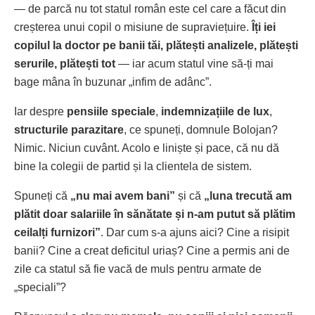
— de parcă nu tot statul român este cel care a făcut din
creșterea unui copil o misiune de supraviețuire.
Îți iei
copilul la doctor pe banii tăi, plătești analizele, plătești
serurile, plătești tot
— iar acum statul vine să-ți mai
bage mâna în buzunar „infim de adânc”.
Iar despre
pensiile speciale
,
indemnizațiile de lux
,
structurile parazitare
, ce spuneți, domnule Bolojan?
Nimic. Niciun cuvânt. Acolo e liniște și pace, că nu dă
bine la colegii de partid și la clientela de sistem.
Spuneți că
„nu mai avem bani”
și că
„luna trecută am
plătit doar salariile în sănătate și n-am putut să plătim
ceilalți furnizori”
. Dar cum s-a ajuns aici? Cine a risipit
banii? Cine a creat deficitul uriaș? Cine a permis ani de
zile ca statul să fie vacă de muls pentru armate de
„speciali”?