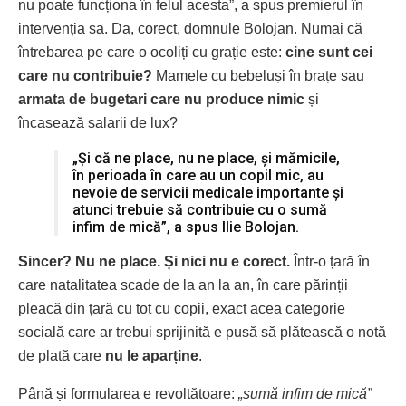
nu poate funcționa în felul acesta”, a spus premierul în
intervenția sa. Da, corect, domnule Bolojan. Numai că
întrebarea pe care o ocoliți cu grație este:
cine sunt cei
care nu contribuie?
Mamele cu bebeluși în brațe sau
armata de bugetari care nu produce nimic
și
încasează salarii de lux?
„Și că ne place, nu ne place, și mămicile,
în perioada în care au un copil mic, au
nevoie de servicii medicale importante și
atunci trebuie să contribuie cu o sumă
infim de mică”, a spus Ilie Bolojan.
Sincer? Nu ne place. Și nici nu e corect.
Într-o țară în
care natalitatea scade de la an la an, în care părinții
pleacă din țară cu tot cu copii, exact acea categorie
socială care ar trebui sprijinită e pusă să plătească o notă
de plată care
nu le aparține
.
Până și formularea e revoltătoare:
„sumă infim de mică”