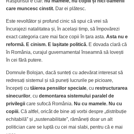
Răspunsul e clar:
nu mamele, nu copiii și nici oamenii
care muncesc cinstit.
Dar ei plătesc.
Este revoltător și profund cinic să spui că vrei să
încurajezi natalitatea și, în același timp, să împovărezi
exact categoria care mai face copii în țara asta.
Asta nu e
reformă. E cinism. E lașitate politică.
E dovada clară că
în România, curajul guvernamental înseamnă să lovești
în cei fără putere.
Domnule Bolojan, dacă sunteți cu adevărat interesat să
redresați sistemul și să puneți lucrurile pe picioare,
începeți cu
tăierea pensiilor speciale
, cu
restructurarea
sinecurilor
, cu
demontarea sistemului paralel de
privilegii
care sufocă România.
Nu cu mamele. Nu cu
copiii.
Că altfel, oricât de bine ați vorbi despre „distribuție
echitabilă” și „sustenabilitate”, rămâneți doar un alt
politician care se luptă cu cei mai slabi, pentru că e mai