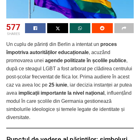
577
SHARES
Un cuplu de părinți din Berlin a intentat un
proces
împotriva autorităților educaționale
, acuzând
promovarea unei
agende politizate în școlile publice
,
după ce steagul LGBT a fost arborat pe clădirea centrului
post-școlar frecventat de fiica lor. Prima audiere în acest
caz va avea loc pe
25 iunie
, iar decizia instanței ar putea
avea
implicații importante la nivel național
, influențând
modul în care școlile din Germania gestionează
simbolurile ideologice și temele legate de identitate și
diversitate.
Punctul de vedere al părinților: simboluri