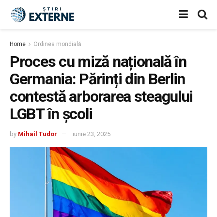
Home
Ordinea mondială
Proces cu miză națională în
Germania: Părinți din Berlin
contestă arborarea steagului
LGBT în școli
by
Mihail Tudor
iunie 23, 2025