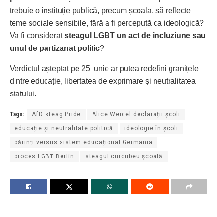
trebuie o instituție publică, precum școala, să reflecte
teme sociale sensibile, fără a fi percepută ca ideologică?
Va fi considerat
steagul LGBT un act de incluziune sau
unul de partizanat politic
?
Verdictul așteptat pe 25 iunie ar putea redefini granițele
dintre educație, libertatea de exprimare și neutralitatea
statului.
Tags:
AfD steag Pride
Alice Weidel declarații școli
educație și neutralitate politică
ideologie în școli
părinți versus sistem educațional Germania
proces LGBT Berlin
steagul curcubeu școală