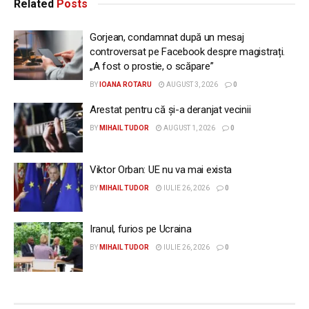
Related
Posts
Gorjean, condamnat după un mesaj
controversat pe Facebook despre magistrați.
„A fost o prostie, o scăpare”
BY
IOANA ROTARU
AUGUST 3, 2026
0
Arestat pentru că și-a deranjat vecinii
BY
MIHAIL TUDOR
AUGUST 1, 2026
0
Viktor Orban: UE nu va mai exista
BY
MIHAIL TUDOR
IULIE 26, 2026
0
Iranul, furios pe Ucraina
BY
MIHAIL TUDOR
IULIE 26, 2026
0