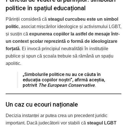
politice în spațiul educațional
Părinții consideră că
steagul curcubeu este un simbol
politic
, asociat mișcărilor ideologice și activismului LGBT,
și susțin că
expunerea copiilor la astfel de mesaje într-
un context școlar reprezintă o formă de ideologizare
forțată
. Ei invocă principiul neutralității în instituțiile
publice și spun că școala trebuie să rămână un spațiu
apolitic.
„Simbolurile politice nu au ce căuta în
educația copiilor noștri”, afirmă aceștia,
potrivit
The European Conservative
.
Un caz cu ecouri naționale
Decizia instanței ar putea crea un precedent juridic
important. Dacă judecătorii vor stabili că
steagul LGBT