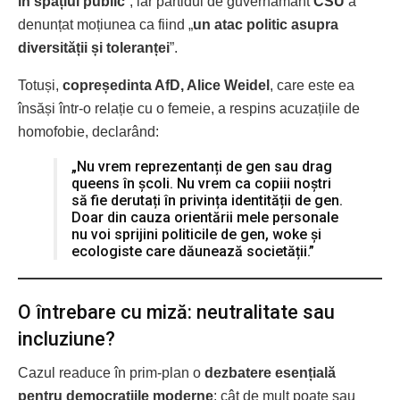
în spațiul public
”, iar partidul de guvernământ
CSU
a
denunțat moțiunea ca fiind „
un atac politic asupra
diversității și toleranței
”.
Totuși,
copreședinta AfD, Alice Weidel
, care este ea
însăși într-o relație cu o femeie, a respins acuzațiile de
homofobie, declarând:
„Nu vrem reprezentanți de gen sau drag
queens în școli. Nu vrem ca copiii noștri
să fie derutați în privința identității de gen.
Doar din cauza orientării mele personale
nu voi sprijini politicile de gen, woke și
ecologiste care dăunează societății.”
O întrebare cu miză: neutralitate sau
incluziune?
Cazul readuce în prim-plan o
dezbatere esențială
pentru democrațiile moderne
: cât de mult poate sau