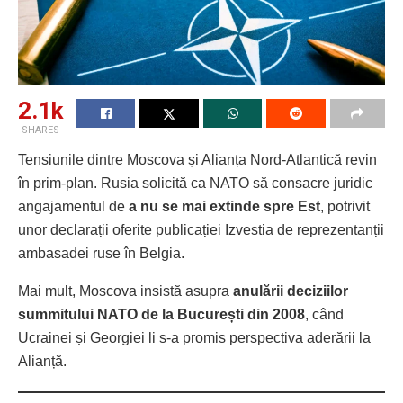
2.1k
SHARES
Tensiunile dintre Moscova și Alianța Nord-Atlantică revin
în prim-plan. Rusia solicită ca NATO să consacre juridic
angajamentul de
a nu se mai extinde spre Est
, potrivit
unor declarații oferite publicației Izvestia de reprezentanții
ambasadei ruse în Belgia.
Mai mult, Moscova insistă asupra
anulării deciziilor
summitului NATO de la București din 2008
, când
Ucrainei și Georgiei li s-a promis perspectiva aderării la
Alianță.