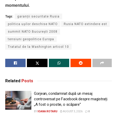
momentului
.
Tags:
garanții securitate Rusia
politica ușilor deschise NATO
Rusia NATO extindere est
summit NATO București 2008
tensiuni geopolitice Europa
Tratatul de la Washington articol 10
Related
Posts
Gorjean, condamnat după un mesaj
controversat pe Facebook despre magistrați.
„A fost o prostie, o scăpare”
BY
IOANA ROTARU
AUGUST 3, 2026
0