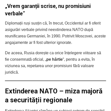
„Vrem garanții scrise, nu promisiuni
verbale”
Diplomații ruși susțin că, în trecut, Occidentul ar fi oferit
asigurări verbale privind neextinderea NATO după
reunificarea Germaniei, în 1990. Potrivit Moscovei, aceste
angajamente ar fi fost ulterior ignorate.
De aceea, Rusia dorește ca orice înțelegere viitoare să
fie consemnată oficial, „
pe hârtie
”, pentru a evita, în
viziunea sa, repetarea unor promisiuni fără valoare
juridică.
Extinderea NATO – miza majoră
a securității regionale
Extinderea Alianței rămâne un subiect extrem de sensibil,