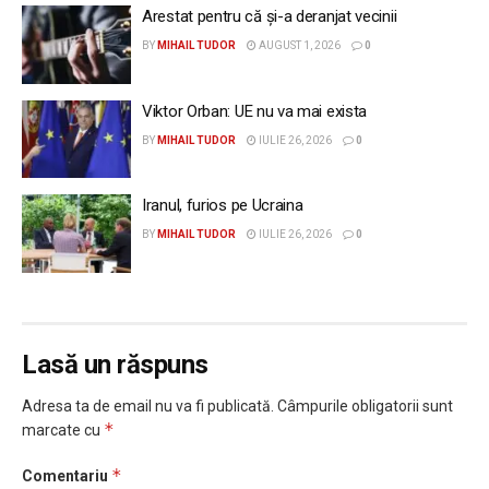
Arestat pentru că și-a deranjat vecinii
BY
MIHAIL TUDOR
AUGUST 1, 2026
0
Viktor Orban: UE nu va mai exista
BY
MIHAIL TUDOR
IULIE 26, 2026
0
Iranul, furios pe Ucraina
BY
MIHAIL TUDOR
IULIE 26, 2026
0
Lasă un răspuns
Adresa ta de email nu va fi publicată.
Câmpurile obligatorii sunt
*
marcate cu
*
Comentariu