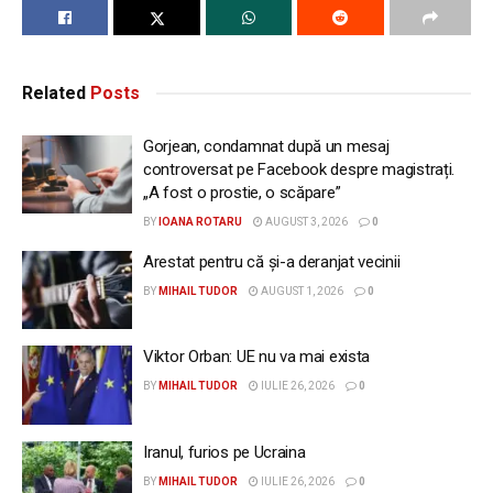
Related
Posts
Gorjean, condamnat după un mesaj
controversat pe Facebook despre magistrați.
„A fost o prostie, o scăpare”
BY
IOANA ROTARU
AUGUST 3, 2026
0
Arestat pentru că și-a deranjat vecinii
BY
MIHAIL TUDOR
AUGUST 1, 2026
0
Viktor Orban: UE nu va mai exista
BY
MIHAIL TUDOR
IULIE 26, 2026
0
Iranul, furios pe Ucraina
BY
MIHAIL TUDOR
IULIE 26, 2026
0