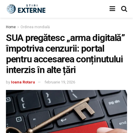
Home
Ordinea mondială
SUA pregătesc „arma digitală”
împotriva cenzurii: portal
pentru accesarea conținutului
interzis în alte țări
by
Ioana Rotaru
februarie 19, 2026