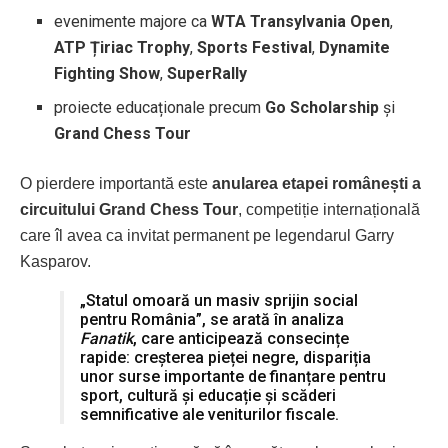
evenimente majore ca
WTA Transylvania Open
,
ATP Țiriac Trophy
,
Sports Festival
,
Dynamite
Fighting Show
,
SuperRally
proiecte educaționale precum
Go Scholarship
și
Grand Chess Tour
O pierdere importantă este
anularea etapei românești a
circuitului Grand Chess Tour
, competiție internațională
care îl avea ca invitat permanent pe legendarul Garry
Kasparov.
„Statul omoară un masiv sprijin social
pentru România”, se arată în analiza
Fanatik
, care anticipează consecințe
rapide: creșterea pieței negre, dispariția
unor surse importante de finanțare pentru
sport, cultură și educație și scăderi
semnificative ale veniturilor fiscale.