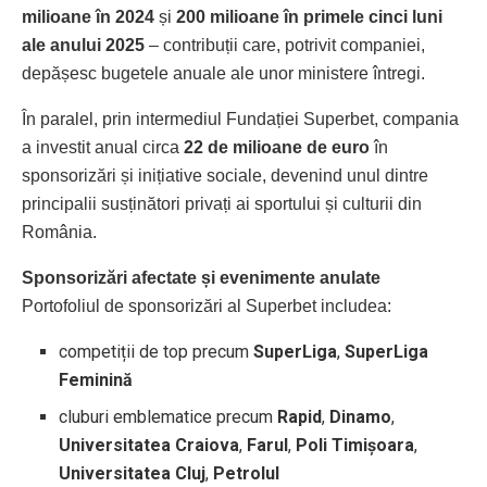
milioane în 2024
și
200 milioane în primele cinci luni
ale anului 2025
– contribuții care, potrivit companiei,
depășesc bugetele anuale ale unor ministere întregi.
În paralel, prin intermediul Fundației Superbet, compania
a investit anual circa
22 de milioane de euro
în
sponsorizări și inițiative sociale, devenind unul dintre
principalii susținători privați ai sportului și culturii din
România.
Sponsorizări afectate și evenimente anulate
Portofoliul de sponsorizări al Superbet includea:
competiții de top precum
SuperLiga
,
SuperLiga
Feminină
cluburi emblematice precum
Rapid
,
Dinamo
,
Universitatea Craiova
,
Farul
,
Poli Timișoara
,
Universitatea Cluj
,
Petrolul