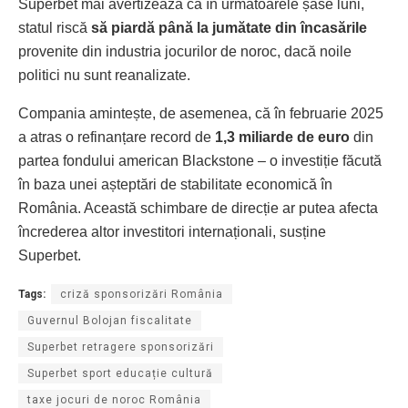
Superbet mai avertizează că în următoarele șase luni,
statul riscă
să piardă până la jumătate din încasările
provenite din industria jocurilor de noroc, dacă noile
politici nu sunt reanalizate.
Compania amintește, de asemenea, că în februarie 2025
a atras o refinanțare record de
1,3 miliarde de euro
din
partea fondului american Blackstone – o investiție făcută
în baza unei așteptări de stabilitate economică în
România. Această schimbare de direcție ar putea afecta
încrederea altor investitori internaționali, susține
Superbet.
Tags:
criză sponsorizări România
Guvernul Bolojan fiscalitate
Superbet retragere sponsorizări
Superbet sport educație cultură
taxe jocuri de noroc România