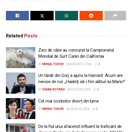
Related
Posts
Zeci de câini au concurat la Campionatul
Mondial de Surf Canin din California
BY
MIHAIL TUDOR
AUGUST 3, 2026
0
Un tânăr din Gorj a ajuns la Harvard. Acum are
nevoie de noi: „Haideți să-i fim alături lui Mario!”
BY
IOANA ROTARU
IULIE 30, 2026
0
Cel mai costisitor divorț din lume
BY
MIHAIL TUDOR
IULIE 26, 2026
0
De la fiul unui afacerist influent la traficant de