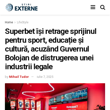
Home
LifeStyle
Superbet își retrage sprijinul
pentru sport, educație și
cultură, acuzând Guvernul
Bolojan de distrugerea unei
industrii legale
by
Mihail Tudor
iulie 7, 2025