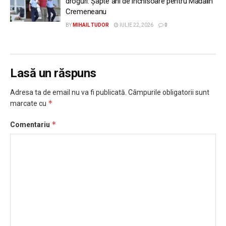
droguri. Șapte ani de închisoare pentru Mădălin
Cremeneanu
BY
MIHAIL TUDOR
IULIE 22, 2026
0
Lasă un răspuns
Adresa ta de email nu va fi publicată.
Câmpurile obligatorii sunt
*
marcate cu
*
Comentariu