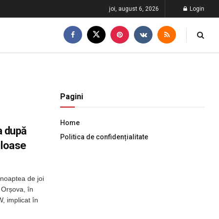
joi, august 6, 2026
Login
Pagini
Home
ța după
Politica de confidențialitate
uloase
 noaptea de joi
i Orșova, în
, implicat în