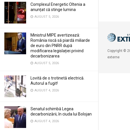
Complexul Energetic Oltenia a
anunțat că stinge lumina
AUGUST 5, 2026
Ministrul MIPE avertizează:
România riscă să piardă miliarde
de euro din PNRR după
modificarea legislației privind
Copyright © 20
decarbonizarea
externe
AUGUST 5, 2026
Lovită de o trotinetă electrică.
Autorul a fugit!
AUGUST 4, 2026
Senatul schimbă Legea
decarbonizării, în ciuda lui Bolojan
AUGUST 4, 2026