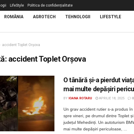
ogii
LifeStyle
Politica de confidențialitate
ROMÂNIA
AGROTECH
TEHNOLOGII
LIFESTYLE
accident Toplet Orșova
tă:
accident Toplet Orșova
O tânără și-a pierdut via
mai multe depășiri peric
BY
IOANA ROTARU
APRILIE 18, 2025
0
Un grav accident rutier s-a produs în
spre vineri, pe drumul dintre Toplet ș
județul Mehedinți. Un autoturism BMW
mai multe depășiri periculoase, ...