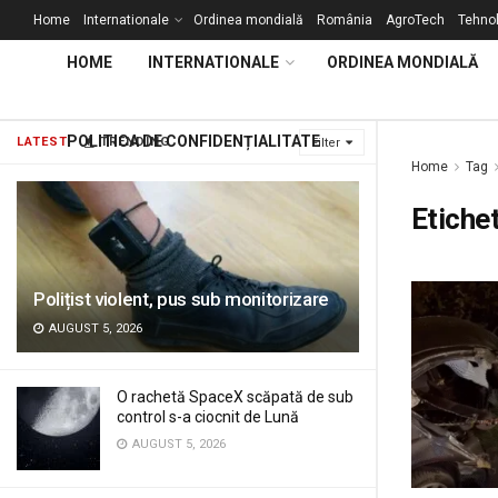
Home
Internationale
Ordinea mondială
România
AgroTech
Tehnol
HOME
INTERNATIONALE
ORDINEA MONDIALĂ
POLITICA DE CONFIDENȚIALITATE
LATEST
TRENDING
Filter
Home
Tag
Etiche
Polițist violent, pus sub monitorizare
AUGUST 5, 2026
O rachetă SpaceX scăpată de sub
control s-a ciocnit de Lună
AUGUST 5, 2026